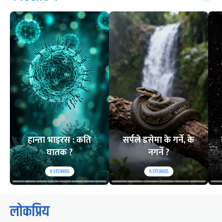
हान्ता भाइरस : कति
सर्पले डसेमा के गर्ने, के
घातक ?
नगर्ने ?
8
STORIES
6
STORIES
लोकप्रिय