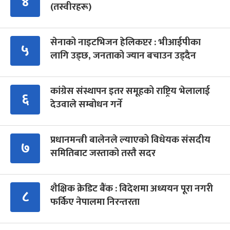
४
(तस्वीरहरू)
सेनाको नाइटभिजन हेलिकप्टर : भीआईपीका
५
लागि उड्छ, जनताको ज्यान बचाउन उड्दैन
कांग्रेस संस्थापन इतर समूहको राष्ट्रिय भेलालाई
६
देउवाले सम्बोधन गर्ने
प्रधानमन्त्री बालेनले ल्याएको विधेयक संसदीय
७
समितिबाट जस्ताको तस्तै सदर
शैक्षिक क्रेडिट बैंक : विदेशमा अध्ययन पूरा नगरी
८
फर्किए नेपालमा निरन्तरता