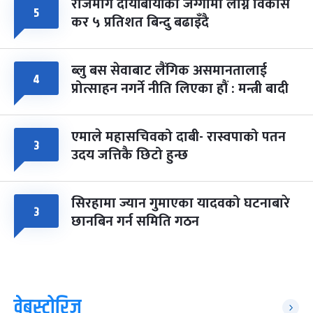
राजमार्ग दायाँबायाँका जग्गामा लाग्ने विकास
५
कर ५ प्रतिशत बिन्दु बढाइँदै
ब्लु बस सेवाबाट लैंगिक असमानतालाई
४
प्रोत्साहन नगर्ने नीति लिएका हौं : मन्त्री बादी
एमाले महासचिवको दाबी- रास्वपाको पतन
३
उदय जत्तिकै छिटो हुन्छ
सिरहामा ज्यान गुमाएका यादवको घटनाबारे
३
छानबिन गर्न समिति गठन
वेबस्टोरिज