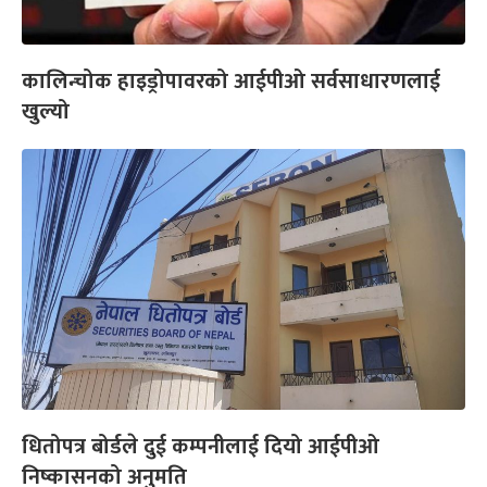
कालिन्चोक हाइड्रोपावरको आईपीओ सर्वसाधारणलाई
खुल्यो
धितोपत्र बोर्डले दुई कम्पनीलाई दियो आईपीओ
निष्कासनको अनुमति