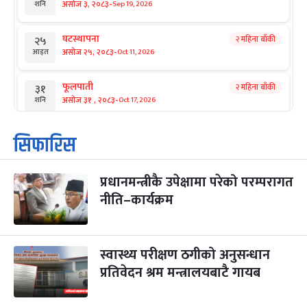
-
असोज ३, २०८३
Sep 19, 2026
शनि
घटस्थापना
२ महिना बाँकी
२५
-
असोज २५, २०८३
Oct 11, 2026
आइत
फूलपाती
२ महिना बाँकी
३१
-
असोज ३१ , २०८३
Oct 17, 2026
शनि
कार्तिक सङ्क्रान्ति
२ महिना बाँकी
१
सिफारिस
-
कार्तिक १, २०८३
Oct 18, 2026
आइत
प्रधानमन्त्रीकै उपेक्षामा परेको परम्परागत
महानवमी
२ महिना बाँकी
३
-
नीति–कार्यक्रम
कार्तिक ३, २०८३
Oct 20, 2026
मंगल
विजयादशमी
२ महिना बाँकी
४
-
कार्तिक ४, २०८३
Oct 21, 2026
बुध
स्वास्थ्य परीक्षण ठगीको अनुसन्धान
प्रतिवेदन श्रम मन्त्रालयबाटै गायब
पापा‌ङ्कुशा एकादशी व्रत
२ महिना बाँकी
५
-
कार्तिक ५, २०८३
Oct 22, 2026
बिहि