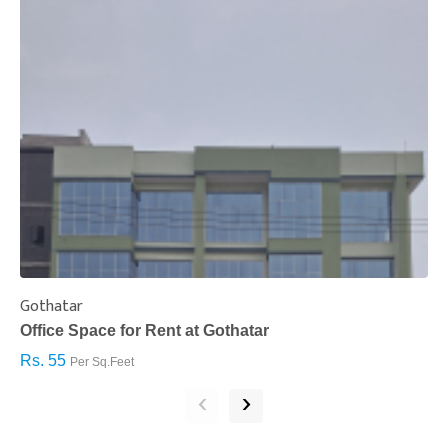
Gothatar
S
Office Space for Rent at Gothatar
H
Rs. 55
R
Per Sq.Feet
‹
›