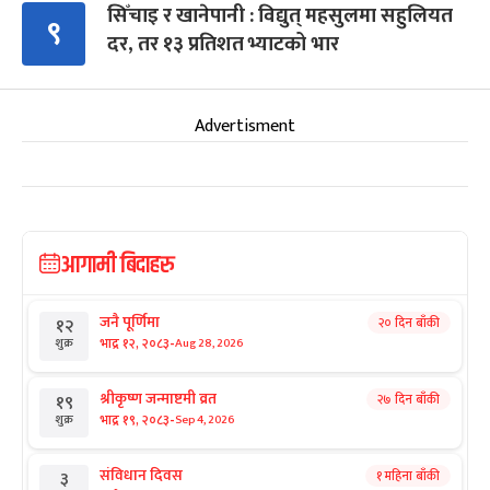
सिँचाइ र खानेपानी : विद्युत् महसुलमा सहुलियत
९
दर, तर १३ प्रतिशत भ्याटको भार
Advertisment
आगामी बिदाहरु
जनै पूर्णिमा
२० दिन बाँकी
१२
-
भाद्र १२, २०८३
Aug 28, 2026
शुक्र
श्रीकृष्ण जन्माष्टमी व्रत
२७ दिन बाँकी
१९
-
भाद्र १९, २०८३
Sep 4, 2026
शुक्र
संविधान दिवस
१ महिना बाँकी
३