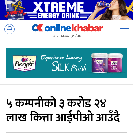
Skip
to
२३ साउन २०८३, शनिबार
content
५ कम्पनीको ३ करोड २४
लाख कित्ता आईपीओ आउँदै