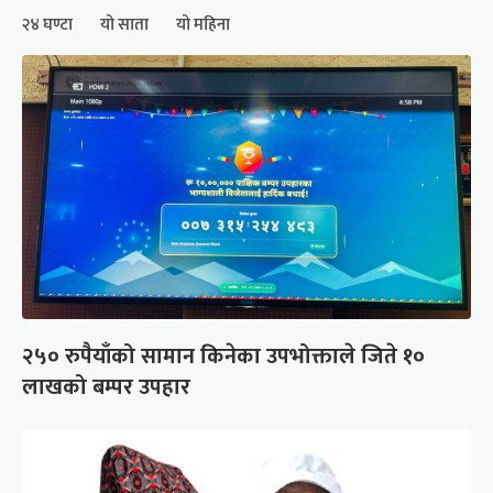
२४ घण्टा
यो साता
यो महिना
२५० रुपैयाँको सामान किनेका उपभोक्ताले जिते १०
लाखको बम्पर उपहार