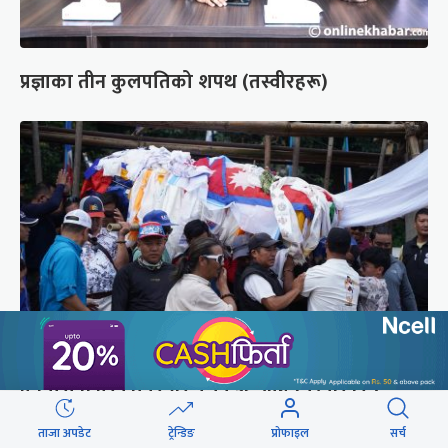
प्रज्ञाका तीन कुलपतिको शपथ (तस्वीरहरू)
पर्वतारोही पुरबहादुर गुरुङको अन्त्येष्टि (तस्वीरहरू)
ताजा अपडेट
ट्रेन्डिङ
प्रोफाइल
सर्च