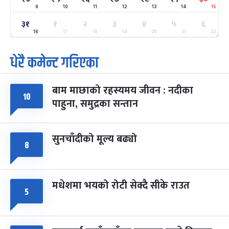
9
10
11
12
13
14
15
ग्याल्पो ल्होसार
७ महिना बाँकी
२५
३१
१
२
३
४
५
६
-
फाल्गुन २५, २०८३
Mar 9, 2027
मंगल
16
17
18
19
20
21
22
धेरै कमेन्ट गरिएका
पूर्णिमा व्रत
७ महिना बाँकी
७
-
चैत्र ७, २०८३
Mar 21, 2027
आइत
बाम माछाको रहस्यमय जीवन : नदीका
फागुपूर्णिमा
७ महिना बाँकी
८
१०
पाहुना, समुद्रका सन्तान
-
चैत्र ८, २०८३
Mar 22, 2027
सोम
सुनचाँदीको मूल्य बढ्यो
८
मधेशमा भयको रोटी सेक्दै सीके राउत
५