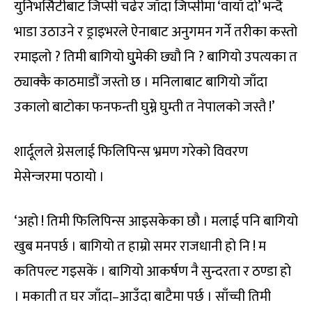
युनिभर्सिटीबाट जिप्सी चढेर जाँदा जिप्सीमा ‘वायाँ दो’ भन्दै
भाडा उठाउने र ड्राइभरले ऐनाबाट अनुगमन गर्ने तरीका कस्तो
रमाइलो ? तिमी बागियो घुुमेकी छ्यौ नि ? बागियो उपत्यका त
ठ्याक्कै काठमाडौं जस्तो छ । मनिलाबाट बागियो जाँदा
उकालो बाटोका फनफन्ती घुम्ने घुम्ती त नेपालको जस्तै !’
शार्दूलले ग्रेसलाई फिलिपिन्स भ्रमण गरेको विवरण
मेसेन्जरमा पठायो ।
‘अहो ! तिमी फिलिपिन्स आइसकेका छौ । मलाई पनि बागियो
खुब मनपर्छ । बागियो त हाम्रो समर राजधानी हो नि ! म
कतिपल्ट गइसकें । बागियो आकर्षण नै सुन्दरता र ठण्डा हो
। मकाती त घर जाँदा–आउँदा बाटैमा पर्छ । साँच्ची तिमी