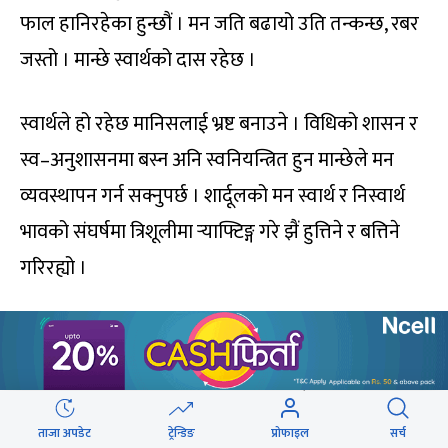
फाल हानिरहेका हुन्छौं । मन जति बढायो उति तन्कन्छ, रबर
जस्तो । मान्छे स्वार्थको दास रहेछ ।
स्वार्थले हो रहेछ मानिसलाई भ्रष्ट बनाउने । विधिको शासन र
स्व–अनुशासनमा बस्न अनि स्वनियन्त्रित हुन मान्छेले मन
व्यवस्थापन गर्न सक्नुपर्छ । शार्दूलको मन स्वार्थ र निस्वार्थ
भावको संघर्षमा त्रिशूलीमा र्‍याफ्टिङ्ग गरे झैं हुत्तिने र बत्तिने
गरिरह्यो ।
कति अत्तालिएको हजूर ? मान्छे वा लोकले के भन्छ ? भन्ने हो
भने त संसार स्थिर जड बन्ने थियो । परिवर्तन गर्न क्रमभङ्ग
गर्नुपर्छ । यथास्थितिलाई परिवर्तन गर्नु, नयाँपन दिनु त
महत्वपूर्ण योगदान हो, जीवनजगतमा । एकपटक तपाईं
ताजा अपडेट
ट्रेन्डिङ
प्रोफाइल
सर्च