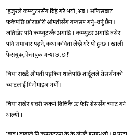
‘हजुरले कम्प्युटरसँग बिहे गरे भयो, अब । अफिसबाट
फर्केपछि छोराछोरी श्रीमतीसँग गफसप गर्नु–वर्नु छैन ।
जतिखेर पनि कम्प्युटरकै अगाडि । कम्प्युटर अगाडि बसेर
पनि समाचार पढ्ने, कथा कविता लेख्ने गरे पो हुन्छ । खाली
फेसबुक, फेसबुक भन्या छ, छ !’
चिया राख्दै श्रीमती पड्किन थालेपछि शार्दूलले ग्रेससँगको
च्याटलाई मिनीमाइज गर्यो ।
चिया राखेर शवरी फर्कने बित्तिकै ऊ फेरि ग्रेससँग च्याट गर्न
थाल्यो ।
‘बाबु ! बाबाले नि कम्प्युटरमा के के लेख्दै हुनुहुन्थ्यो । म पुग्दा