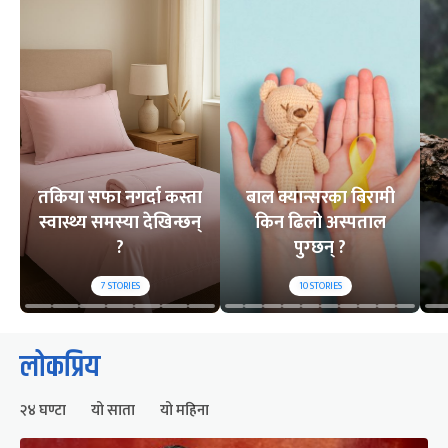
तकिया सफा नगर्दा कस्ता
बाल क्यान्सरका बिरामी
स्वास्थ्य समस्या देखिन्छन्
किन ढिलो अस्पताल
?
पुग्छन् ?
7
STORIES
10
STORIES
लोकप्रिय
२४ घण्टा
यो साता
यो महिना