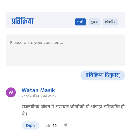
प्रतिक्रिया
भर्खरै
पुराना
लोकप्रिय
प्रतिक्रिया दिनुहोस्
Watan Masik
२०८० कात्तिक १ गते २०:०१
राजनीतिक जीवन मै असफल आँग्बोको यो औडाहा अभिव्यक्ति हो
यो।।।
Reply
29