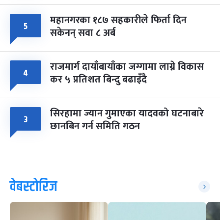
महानगरका १८७ सहकारीले फिर्ता दिन
५
सकेनन् सवा ८ अर्ब
राजमार्ग दायाँबायाँका जग्गामा लाग्ने विकास
४
कर ५ प्रतिशत बिन्दु बढाइँदै
सिरहामा ज्यान गुमाएका यादवको घटनाबारे
३
छानबिन गर्न समिति गठन
वेबस्टोरिज