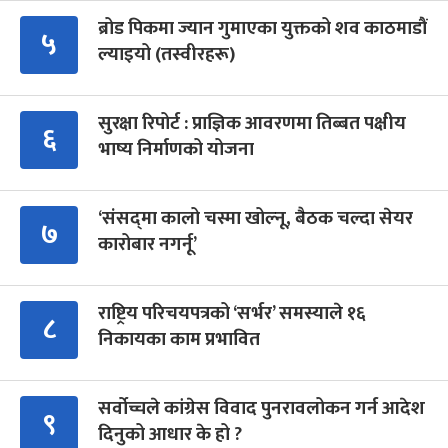
ब्रोड पिकमा ज्यान गुमाएका युक्तको शव काठमाडौं
५
ल्याइयो (तस्वीरहरू)
सुरक्षा रिपोर्ट : प्राज्ञिक आवरणमा तिब्बत पक्षीय
६
भाष्य निर्माणको योजना
‘संसद्‍मा कालो चस्मा खोल्नू, बैठक चल्दा सेयर
७
कारोबार नगर्नू’
राष्ट्रिय परिचयपत्रको ‘सर्भर’ समस्याले १६
८
निकायका काम प्रभावित
सर्वोच्चले कांग्रेस विवाद पुनरावलोकन गर्न आदेश
९
दिनुको आधार के हो ?