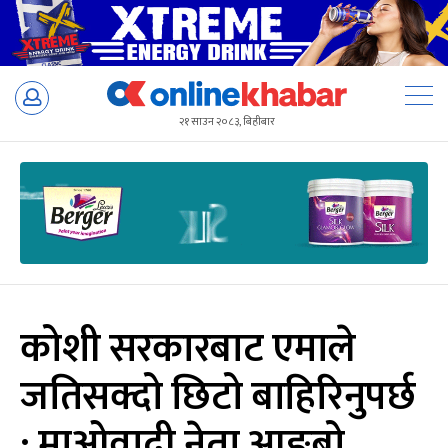
Skip
to
२१ साउन २०८३, बिहीबार
content
कोशी सरकारबाट एमाले
जतिसक्दो छिटो बाहिरिनुपर्छ
: माओवादी नेता आङ्बो