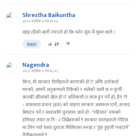
Shrestha Baikuntha
२०८० कात्तिक १ गते १९:०६
खाइ रहेेकाे बानी नपाउने हाे कि भनेर सुरु मै भुक्न थाले ।
Reply
27
Nagendra
२०८० कात्तिक १ गते १८:०८
किन, यो सरकार तिमीहरुले बनाएको हो !? आँफै हर्ताकर्ता
भएको, आफ्नै अनुकम्पाले टिकेको र चलेको जस्तै छ त फुर्ती :
कान्छी औंलाको खेल हो !? अलिकत्ती त लाज हुन पर्ने हो, हैन ?!!
:: वास्तवमा प्रचन्ड (हरु) को चाहना सरकार असफल पार्ने, सन्सद
बिघटन गर्ने र मध्यावधि चुनावमा जाने हो : ‘पहिचान’ नामको
हत्तियार् तयार छ नि : २ जिब्रेहरुको !! सरकार वालाहरुले नोटिस
मा लिन पर्छ यस्ता दुस्टता मिसिएका भनाइ र ‘डुङ् डुङ्ती गन्हाउने’
नैतीकतालाई !!