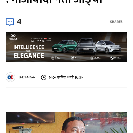
4
SHARES
अनलाइनखबर
२०८० कात्तिक १ गते १७:३०