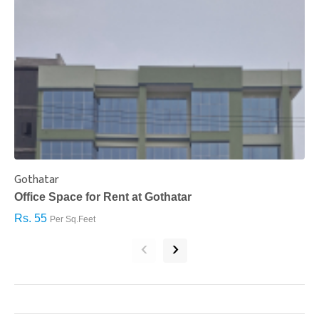
Gothatar
S
Office Space for Rent at Gothatar
H
Rs. 55
R
Per Sq.Feet
‹
›