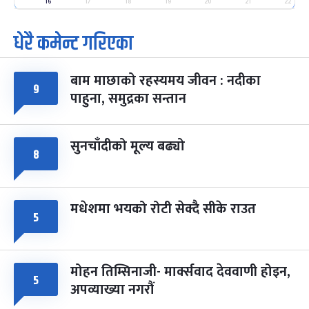
-
16
17
18
19
20
21
22
फाल्गुन २५, २०८३
Mar 9, 2027
मंगल
धेरै कमेन्ट गरिएका
पूर्णिमा व्रत
७ महिना बाँकी
७
-
चैत्र ७, २०८३
Mar 21, 2027
आइत
बाम माछाको रहस्यमय जीवन : नदीका
९
फागुपूर्णिमा
७ महिना बाँकी
८
पाहुना, समुद्रका सन्तान
-
चैत्र ८, २०८३
Mar 22, 2027
सोम
सुनचाँदीको मूल्य बढ्यो
८
मधेशमा भयको रोटी सेक्दै सीके राउत
५
मोहन तिम्सिनाजी- मार्क्सवाद देववाणी होइन,
५
अपव्याख्या नगरौं