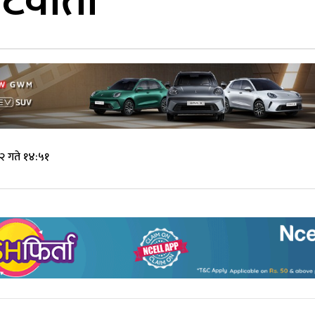
टवार्ता
२ गते १४:५१