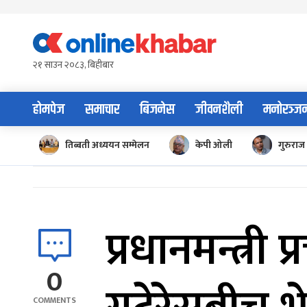
Skip
to
content
२१ साउन २०८३, बिहीबार
होमपेज
समाचार
बिजनेस
जीवनशैली
मनोरञ्ज
तिब्बती अध्ययन सम्मेलन
केपी ओली
गुरुराज 
प्रधानमन्त्री 
0
COMMENTS