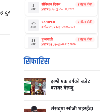
संविधान दिवस
१ महिना बाँकी
३
-
असोज ३, २०८३
Sep 19, 2026
शनि
बहादुर
घटस्थापना
२ महिना बाँकी
२५
-
असोज २५, २०८३
Oct 11, 2026
आइत
फूलपाती
२ महिना बाँकी
३१
-
असोज ३१ , २०८३
Oct 17, 2026
शनि
कार्तिक सङ्क्रान्ति
२ महिना बाँकी
१
सिफारिस
-
कार्तिक १, २०८३
Oct 18, 2026
आइत
महानवमी
२ महिना बाँकी
३
-
कार्तिक ३, २०८३
Oct 20, 2026
मंगल
झण्डै एक वर्षको बजेट
बराबर बेरुजु
विजयादशमी
२ महिना बाँकी
४
-
कार्तिक ४, २०८३
Oct 21, 2026
बुध
संसद्‌मा खोजी भइरहँदा
पापा‌ङ्कुशा एकादशी व्रत
२ महिना बाँकी
५