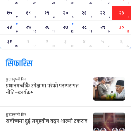
क्यालेन्डर
साउन २०८३
Jul
Aug 2026
/
आ
सो
मं
बु
बि
शु
श
२८
२९
३०
३१
३२
१
२
12
13
14
15
16
17
18
३
४
५
६
७
८
९
19
20
21
22
23
24
25
१०
११
१२
१३
१४
१५
१६
26
27
28
29
30
31
1
१७
१८
१९
२०
२१
२२
२३
2
3
4
5
6
7
8
२४
२५
२६
२७
२८
२९
३०
9
10
11
12
13
14
15
३१
१
२
३
४
५
६
16
17
18
19
20
21
22