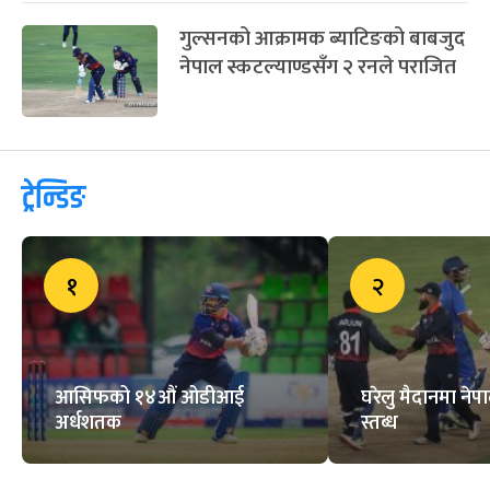
रियल मड्रिडको प्रशिक्षकमा मोउरिन्होको
चर्चा, वार्ता अन्तिम चरणमा
हैदराबादमाथि शानदार जित निकाल्दै
गुजरात शीर्षस्थानमा
गुल्सनको आक्रामक ब्याटिङको बाबजुद
नेपाल स्कटल्याण्डसँग २ रनले पराजित
ट्रेन्डिङ