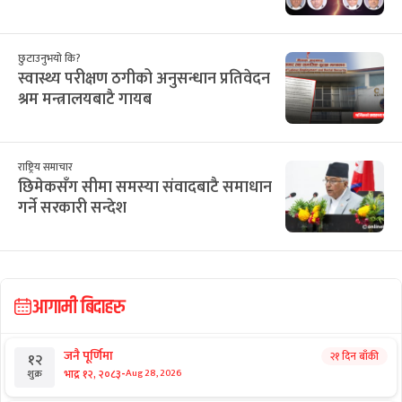
सिफारिस
छुटाउनुभयो कि?
प्रधानमन्त्रीकै उपेक्षामा परेको परम्परागत
नीति–कार्यक्रम
छुटाउनुभयो कि?
सर्वोच्चमा दुई समूहबीच बढ्न थाल्यो टकराव
छुटाउनुभयो कि?
स्वास्थ्य परीक्षण ठगीको अनुसन्धान प्रतिवेदन
श्रम मन्त्रालयबाटै गायब
राष्ट्रिय समाचार
छिमेकसँग सीमा समस्या संवादबाटै समाधान