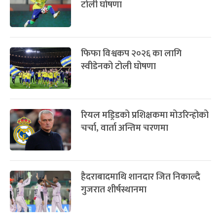
पूर्णिमा व्रत
७ महिना बाँकी
७
-
चैत्र ७, २०८३
Mar 21, 2027
आइत
सम्बन्धित खबर
फागुपूर्णिमा
७ महिना बाँकी
८
फिफा विश्वकप २०२६ : यस्ता छन् समूह
-
चैत्र ८, २०८३
Mar 22, 2027
सोम
‘ए’ मा रहेका टोली
नेयमारलाई समेट्दै ब्राजिलको प्रारम्भिक
टोली घोषणा
फिफा विश्वकप २०२६ का लागि
स्वीडेनको टोली घोषणा