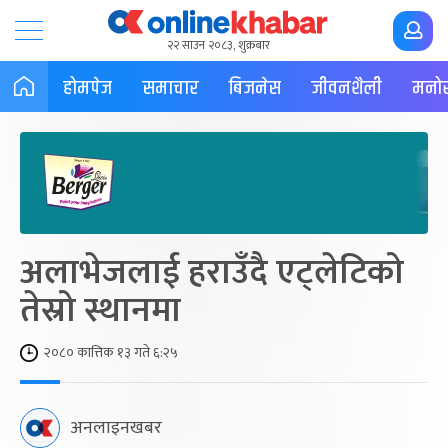
२२ साउन २०८३, शुक्रबार
होमपेज
समाचार
बिजनेस
जीवनशैली
मनोर
अलाभेजलाई हराउँदै एट्लेटिको
तेस्रो स्थानमा
२०८० कात्तिक १३ गते ६:२५
अनलाइनखबर