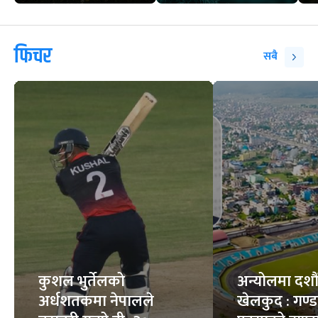
चट्याङ लागेमा तुरुन्त
हान्ता भाइरस : कति
के गर्ने ?
घातक ?
9
STORIES
8
STORIES
फिचर
सबै