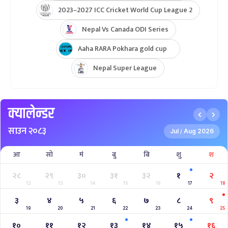
Nepal Super League 2025
INTERNATIONAL WOMENS CHAMPIONSHIP 2025
AAHA RARA Pokhara Gold Cup 2025
NPL- NEPAL PREMIER LEAGUE (2024)
West Indies A Tour to Nepal 2024
Nepal Tri-Nation T20I Series (2024)
2023–2027 ICC Cricket World Cup League 2
Nepal Vs Canada ODI Series
Aaha RARA Pokhara gold cup
Nepal Super League