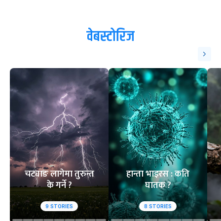
१
२
आसिफको १४औं ओडीआई
घरेलु मैदानमा नेप
अर्धशतक
स्तब्ध
वेबस्टोरिज