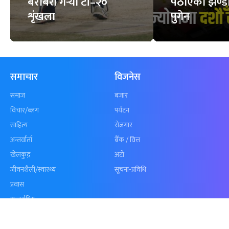
कुशल भुर्तेलको
अन्योलमा दशौँ र
अर्धशतकमा नेपालले
खेलकुद : गण्
बराबरी गर्‍यो टी–२०
पठाएको झण्डा
शृंखला
पुगेन
समाचार
विजनेस
समाज
बजार