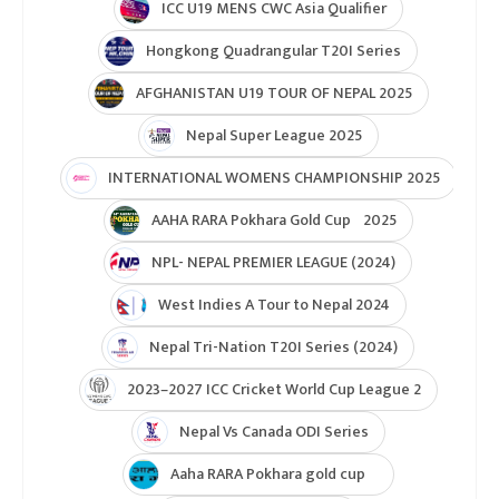
U19 Women\'s World Cup warmup
ICC Men T20 World Cup 2024
IPL 2024
Under Lights T20I Series 2026
ICC Womens T20 World Cup Global Qualifier 2026
NPL- Nepal Premier League 2025
ICC T20 World Cup Asia & East Asia-Pacific Qualifier
ICC T20 World Cup Asia-EAP Qaulifier 2025
Unity Cup Nepal vs West Indies 2025
ICC Womens T20 World Cup Asia Qualifier
ICC U19 MENS CWC Asia Qualifier
Hongkong Quadrangular T20I Series
AFGHANISTAN U19 TOUR OF NEPAL 2025