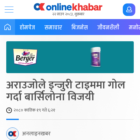
२२ साउन २०८३, शुक्रबार
होमपेज
समाचार
बिजनेस
जीवनशैली
मनोर
अराउजोले इन्जुरी टाइममा गोल
गर्दा बार्सिलोना विजयी
२०८० कात्तिक १९ गते ६:२१
अनलाइनखबर