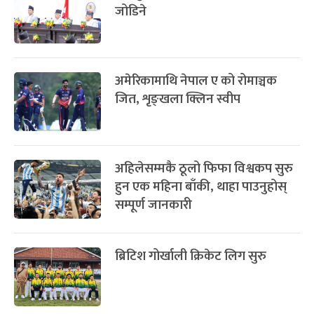
-
चैत्र ७, २०८३
Mar 21, 2027
आइत
सम्बन्धित खबर
फागुपूर्णिमा
७ महिना बाँकी
८
कान्सेलो बने चार युरोपियन देशको लिग
-
चैत्र ८, २०८३
Mar 22, 2027
सोम
जित्ने पहिलो खेलाडी
नेपाल ए टोलीले उत्तराखण्डमा
प्रतियोगिता खेल्ने
खेलकुदलाई पर्यटन र अर्थतन्त्रसँग
जोडिने