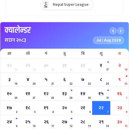
Nepal Super League 2025
INTERNATIONAL WOMENS CHAMPIONSHIP 2025
AAHA RARA Pokhara Gold Cup 2025
NPL- NEPAL PREMIER LEAGUE (2024)
West Indies A Tour to Nepal 2024
Nepal Tri-Nation T20I Series (2024)
2023–2027 ICC Cricket World Cup League 2
Nepal Vs Canada ODI Series
Aaha RARA Pokhara gold cup
Nepal Super League
क्यालेन्डर