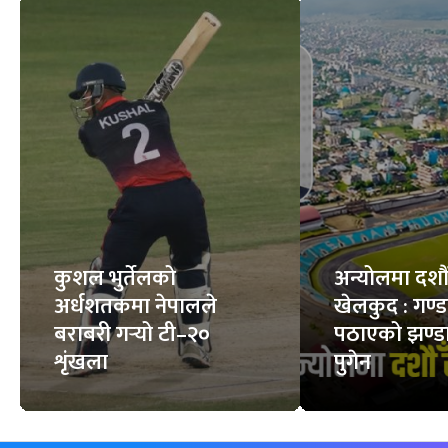
सर्पले डसेमा के गर्ने, के
स्वस्थ मान्छेको शरीरमा
नगर्ने ?
कति रगत हुन्छ ?
6
STORIES
7
STORIES
फिचर
सबै