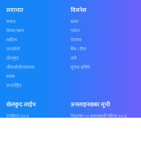
कुशल भुर्तेलको
अन्योलमा दशौँ र
अर्धशतकमा नेपालले
खेलकुद : गण्
बराबरी गर्‍यो टी–२०
पठाएको झण्डा
शृंखला
पुगेन
समाचार
विजनेस
समाज
बजार
विचार/ब्लग
पर्यटन