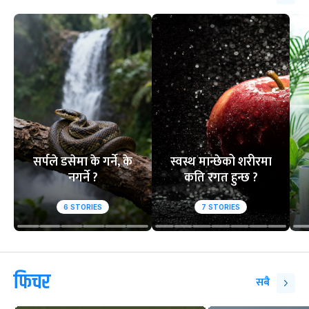
१
२
आसिफको १४औं ओडीआई
घरेलु मैदानमा नेप
अर्धशतक
स्तब्ध
वेबस्टोरिज