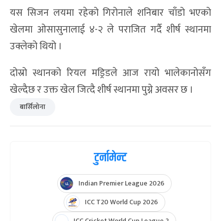
खेलमा सोसिडाडले पनि गोल गर्ने अवसर पाएको थियो । तर
ताकेफुसा कुबो र मार्टिन जुबिमेन्डीको प्रहार बार्सिलोनाका
गोलकिपर मार्क आन्ड्रे टेर स्टेगनले बताएका थिए ।
यो जितपछि बार्सिलोना १२ खेलबाट २७ अंक जोडेर तेस्रो
स्थानमा उक्लेको छ । तर क्याटलान छिमेकी गिरोनाभन्दा
चार अंकले पछि छ ।
समान खेलबाट ३१ अंक जोडेर गिरोना शीर्ष स्थानमा छ । ११
खेलबाट २८ अंकसहित रियल मड्रिड दोस्रो स्थानमा छ ।
यस सिजन लयमा रहेको गिरोनाले शनिबार चाँडो भएको
खेलमा ओसासुनालाई ४-२ ले पराजित गर्दै शीर्ष स्थानमा
उक्लेको थियो ।