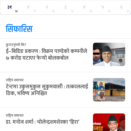
साउन २०८३
Jul
Aug 2026
/
आ
सो
मं
बु
बि
शु
श
२८
२९
३०
३१
३२
१
२
12
13
14
15
16
17
18
३
४
५
६
७
८
९
19
20
21
22
23
24
25
१०
११
१२
१३
१४
१५
१६
26
27
28
29
30
31
1
१७
१८
१९
२०
२१
२२
२३
2
3
4
5
6
7
8
२४
२५
२६
२७
२८
२९
३०
9
10
11
12
13
14
15
३१
१
२
३
४
५
६
16
17
18
19
20
21
22
सिफारिस