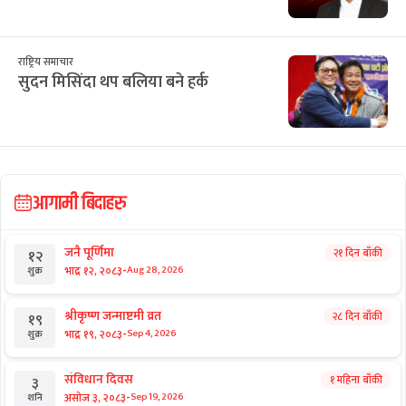
छुटाउनुभयो कि?
ई–बिडिङ प्रकरण : विक्रम पाण्डेको कम्पनीले
७ करोड घटाएर फेर्‍यो बोलकबोल
राष्ट्रिय समाचार
टेन्टमा उकुसमुकुस सुकुमवासी : तत्काललाई
ठिक, भविष्य अनिश्चित
राष्ट्रिय समाचार
डा. मनोज शर्मा : चोलेन्द्रशमशेरका ‘हिरा’
राष्ट्रिय समाचार
सुदन मिसिंदा थप बलिया बने हर्क