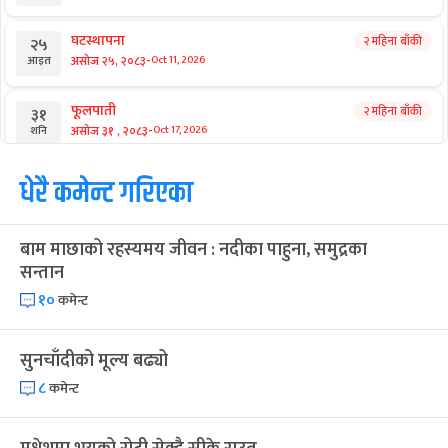
आगामी बिदाहरु
जनै पूर्णिमा
२१ दिन बाँकी
१२
-
भाद्र १२, २०८३
Aug 28, 2026
शुक्र
श्रीकृष्ण जन्माष्टमी व्रत
२८ दिन बाँकी
१९
-
भाद्र १९, २०८३
Sep 4, 2026
शुक्र
संविधान दिवस
१ महिना बाँकी
३
-
असोज ३, २०८३
Sep 19, 2026
शनि
घटस्थापना
२ महिना बाँकी
२५
-
असोज २५, २०८३
Oct 11, 2026
आइत