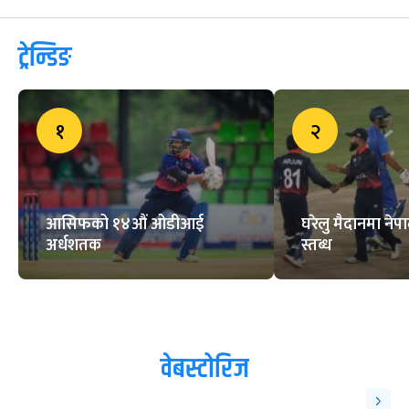
अमेरिकामाथि नेपाल ए को रोमाञ्चक
जित, शृङ्खला क्लिन स्वीप
अहिलेसम्मकै ठूलो फिफा विश्वकप सुरु
हुन एक महिना बाँकी, थाहा पाउनुहोस्
सम्पूर्ण जानकारी
ब्रिटिश गोर्खाली क्रिकेट लिग सुरु
ट्रेन्डिङ