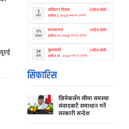
संविधान दिवस
१ महिना बाँकी
३
-
असोज ३, २०८३
Sep 19, 2026
शनि
घटस्थापना
२ महिना बाँकी
२५
-
असोज २५, २०८३
Oct 11, 2026
आइत
फूलपाती
 यूएई
२ महिना बाँकी
३१
-
असोज ३१ , २०८३
Oct 17, 2026
शनि
कार्तिक सङ्क्रान्ति
२ महिना बाँकी
१
सिफारिस
-
कार्तिक १, २०८३
Oct 18, 2026
आइत
महानवमी
२ महिना बाँकी
३
-
कार्तिक ३, २०८३
Oct 20, 2026
मंगल
छिमेकसँग सीमा समस्या
संवादबाटै समाधान गर्ने
विजयादशमी
२ महिना बाँकी
४
सरकारी सन्देश
-
कार्तिक ४, २०८३
Oct 21, 2026
बुध