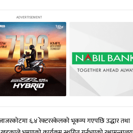
ि जाजरकोटमा ६.४ रेक्टरस्केलको भूकम्प गएपछि उद्धार तथा
 खड्काले भ्रमणको कार्यक्रम स्थगित गर्नुभएको रक्षामन्त्राल