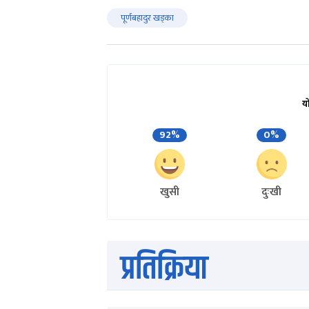
पूर्णबहादुर खड्का
य
92%
0%
खुसी
दुःखी
प्रतिक्रिया