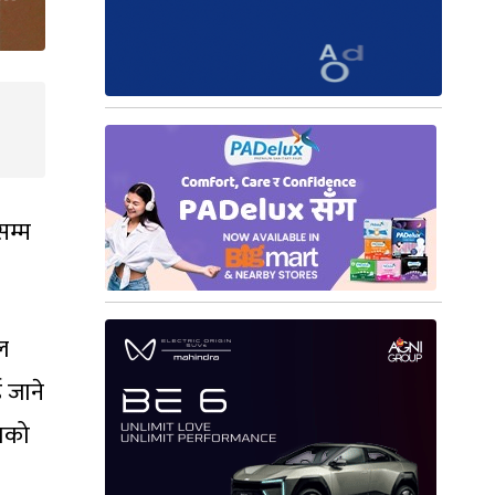
सम्म
ल
ई जाने
मणको