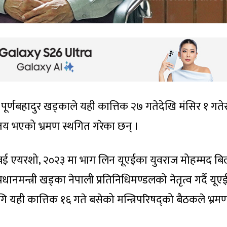
री पूर्णबहादुर खड्काले यही कात्तिक २७ गतेदेखि मंसिर १ गते
 तय भएको भ्रमण स्थगित गरेका छन् ।
बई एयरशो, २०२३ मा भाग लिन यूएईका युवराज मोहम्मद बि
नमन्त्री खड्का नेपाली प्रतिनिधिमण्डलको नेतृत्व गर्दै यूए
 यही कात्तिक १६ गते बसेको मन्त्रिपरिषद्को बैठकले भ्र