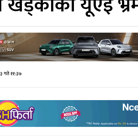
्री खड्काको यूएई भ्
३ गते ११:३७