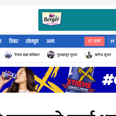
न
विचार
खेलकुद
अन्य
पात्रो
नेपाल प्रज्ञा प्रतिष्ठान
पुरबहादुर गुरुङ
खगेन्द्र सुनार