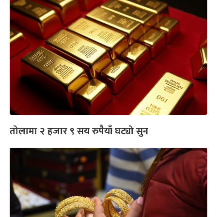
तोलामा २ हजार ९ सय रुपैयाँ घट्यो सुन