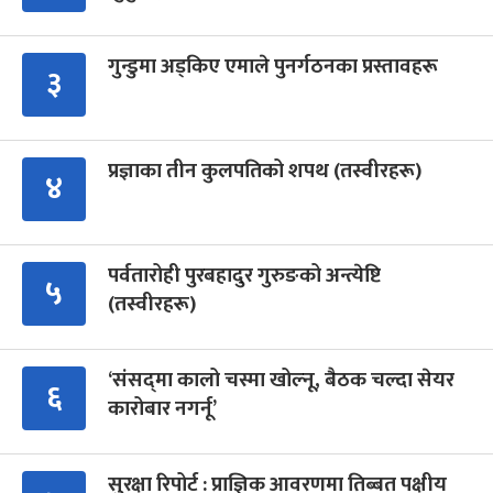
गुन्डुमा अड्किए एमाले पुनर्गठनका प्रस्तावहरू
३
प्रज्ञाका तीन कुलपतिको शपथ (तस्वीरहरू)
४
पर्वतारोही पुरबहादुर गुरुङको अन्त्येष्टि
५
(तस्वीरहरू)
‘संसद्‍मा कालो चस्मा खोल्नू, बैठक चल्दा सेयर
६
कारोबार नगर्नू’
सुरक्षा रिपोर्ट : प्राज्ञिक आवरणमा तिब्बत पक्षीय