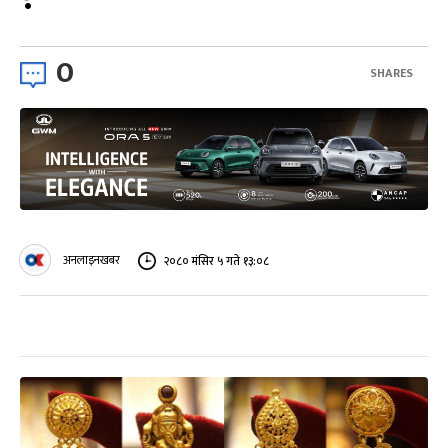
0
SHARES
अनलाइनखबर
२०८० मंसिर ५ गते १३:०८