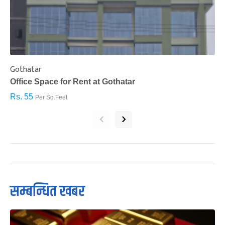
Gothatar
S
Office Space for Rent at Gothatar
H
Rs. 55
R
Per Sq.Feet
‹
›
सम्बन्धित खबर