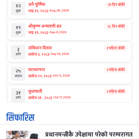
जनै पूर्णिमा
२१ दिन बाँकी
१२
-
भाद्र १२, २०८३
Aug 28, 2026
शुक्र
श्रीकृष्ण जन्माष्टमी व्रत
२८ दिन बाँकी
१९
-
भाद्र १९, २०८३
Sep 4, 2026
शुक्र
संविधान दिवस
१ महिना बाँकी
३
-
असोज ३, २०८३
Sep 19, 2026
शनि
घटस्थापना
२ महिना बाँकी
२५
-
असोज २५, २०८३
Oct 11, 2026
आइत
फूलपाती
२ महिना बाँकी
३१
-
असोज ३१ , २०८३
Oct 17, 2026
शनि
कार्तिक सङ्क्रान्ति
२ महिना बाँकी
१
सिफारिस
-
कार्तिक १, २०८३
Oct 18, 2026
आइत
प्रधानमन्त्रीकै उपेक्षामा परेको परम्परागत
महानवमी
२ महिना बाँकी
३