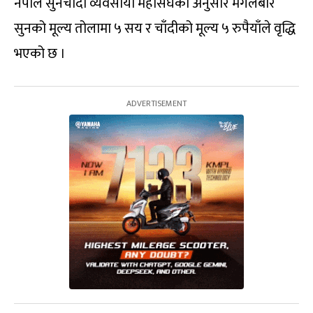
नेपाल सुनचाँदी व्यवसायी महासंघका अनुसार मंगलबार
सुनको मूल्य तोलामा ५ सय र चाँदीको मूल्य ५ रुपैयाँले वृद्धि
भएको छ ।