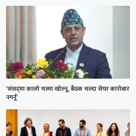
‘संसद्‍मा कालो चस्मा खोल्नू, बैठक चल्दा सेयर कारोबार
नगर्नू’