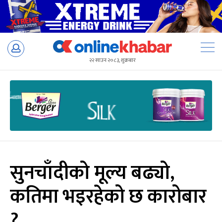
Skip
to
२२ साउन २०८३, शुक्रबार
content
सुनचाँदीको मूल्य बढ्यो,
कतिमा भइरहेको छ कारोबार
?