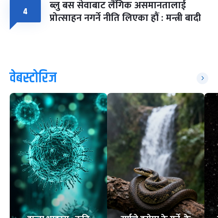
ब्लु बस सेवाबाट लैंगिक असमानतालाई
४
प्रोत्साहन नगर्ने नीति लिएका हौं : मन्त्री बादी
वेबस्टोरिज