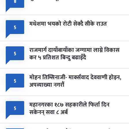
८
मधेशमा भयको रोटी सेक्दै सीके राउत
५
राजमार्ग दायाँबायाँका जग्गामा लाग्ने विकास
५
कर ५ प्रतिशत बिन्दु बढाइँदै
मोहन तिम्सिनाजी- मार्क्सवाद देववाणी होइन,
५
अपव्याख्या नगरौं
महानगरका १८७ सहकारीले फिर्ता दिन
५
सकेनन् सवा ८ अर्ब