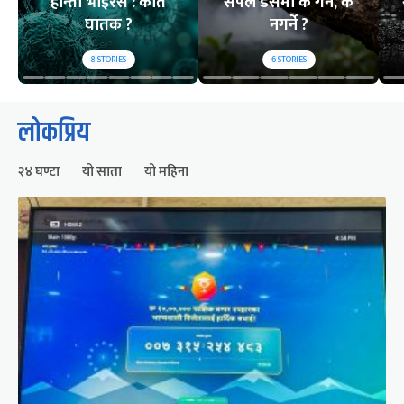
हान्ता भाइरस : कति
सर्पले डसेमा के गर्ने, के
घातक ?
नगर्ने ?
8
STORIES
6
STORIES
लोकप्रिय
२४ घण्टा
यो साता
यो महिना