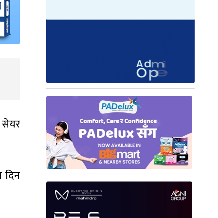
क सेयर
न दिन