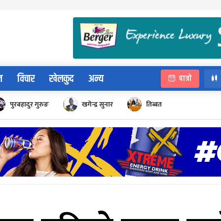
न
विचार
खेलकुद
अन्य
पात्रो
पुरबहादुर गुरुङ
खगेन्द्र सुनार
तिब्बत