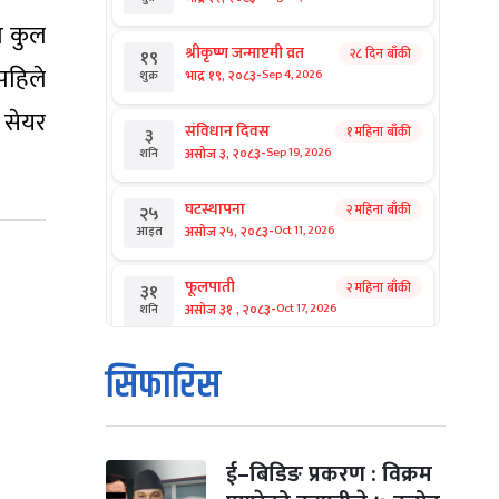
को कुल
श्रीकृष्ण जन्माष्टमी व्रत
२८ दिन बाँकी
१९
पहिले
-
भाद्र १९, २०८३
Sep 4, 2026
शुक्र
 सेयर
संविधान दिवस
१ महिना बाँकी
३
-
असोज ३, २०८३
Sep 19, 2026
शनि
घटस्थापना
२ महिना बाँकी
२५
-
असोज २५, २०८३
Oct 11, 2026
आइत
फूलपाती
२ महिना बाँकी
३१
-
असोज ३१ , २०८३
Oct 17, 2026
शनि
कार्तिक सङ्क्रान्ति
२ महिना बाँकी
१
सिफारिस
-
कार्तिक १, २०८३
Oct 18, 2026
आइत
महानवमी
२ महिना बाँकी
३
-
कार्तिक ३, २०८३
Oct 20, 2026
मंगल
ई–बिडिङ प्रकरण : विक्रम