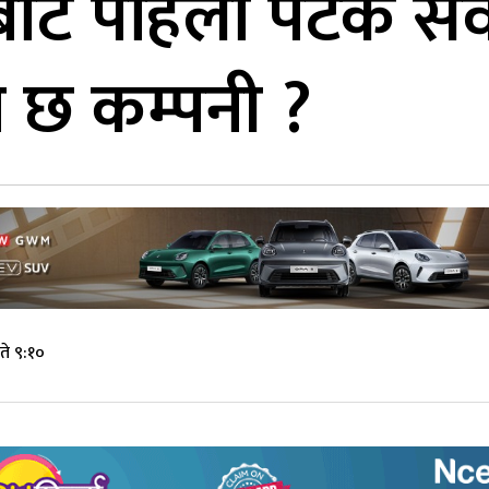
ङबाट पहिलो पटक सर
ो छ कम्पनी ?
ते ९:१०