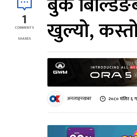
बुक बिल्डि
1
खुल्यो, कस्त
COMMENTS
SHARES
अनलाइनखबर
२०८० मंसिर ६ ग