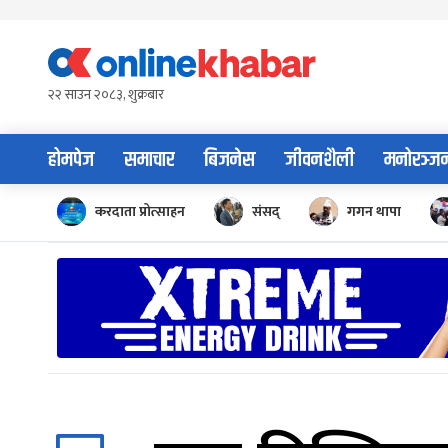
Skip
to
content
२२ साउन २०८३, शुक्रबार
होमपेज
समाचार
बिजनेस
जीवनशैली
मनोरञ्ज
करदाता प्रोत्साहन
संसद्
गगन थापा