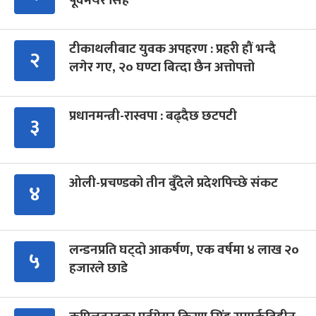
पूर्वमेयर सिंह
टीकाथलीबाट युवक अपहरण : प्रहरी हौं भन्दै
२
लगेर गए, २० घण्टा बित्दा छैन अत्तोपत्तो
प्रधानमन्त्री-रास्वपा : बढ्दैछ छटपटी
३
ओली-प्रचण्डको तीन बुँदेले प्रदेशपिच्छे संकट
४
लन्डनप्रति घट्दो आकर्षण, एक वर्षमा ४ लाख २०
५
हजारले छाडे