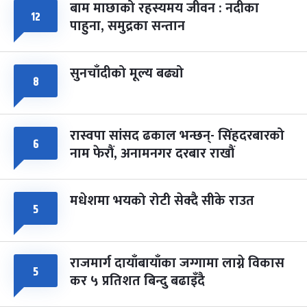
बाम माछाको रहस्यमय जीवन : नदीका
फागुपूर्णिमा
१२
७ महिना बाँकी
८
पाहुना, समुद्रका सन्तान
-
चैत्र ८, २०८३
Mar 22, 2027
सोम
सुनचाँदीको मूल्य बढ्यो
८
रास्वपा सांसद ढकाल भन्छन्- सिंहदरबारको
६
नाम फेरौं, अनामनगर दरबार राखौं
मधेशमा भयको रोटी सेक्दै सीके राउत
५
राजमार्ग दायाँबायाँका जग्गामा लाग्ने विकास
५
कर ५ प्रतिशत बिन्दु बढाइँदै