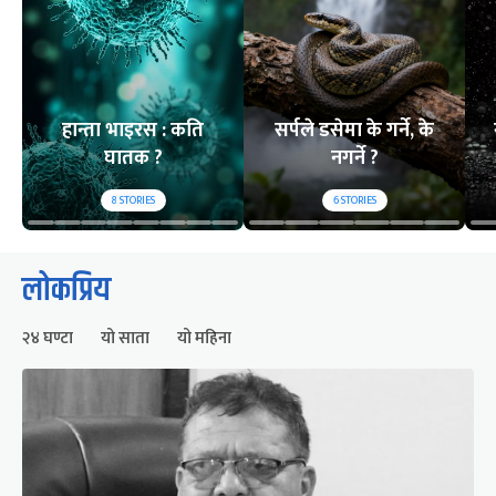
हान्ता भाइरस : कति
सर्पले डसेमा के गर्ने, के
घातक ?
नगर्ने ?
8
STORIES
6
STORIES
लोकप्रिय
२४ घण्टा
यो साता
यो महिना