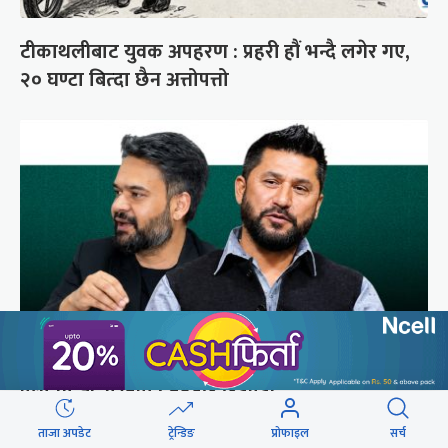
टीकाथलीबाट युवक अपहरण : प्रहरी हौं भन्दै लगेर गए,
२० घण्टा बित्दा छैन अत्तोपत्तो
प्रधानमन्त्री-रास्वपा : बढ्दैछ छटपटी
ताजा अपडेट
ट्रेन्डिङ
प्रोफाइल
सर्च