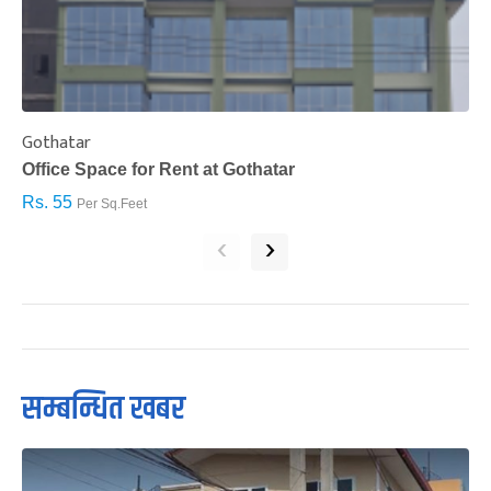
Gothatar
S
Office Space for Rent at Gothatar
H
Rs. 55
R
Per Sq.Feet
‹
›
सम्बन्धित खबर