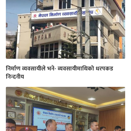
निर्माण व्यवसायीले भने- व्यवसायीमाथिको धरपकड
निन्दनीय