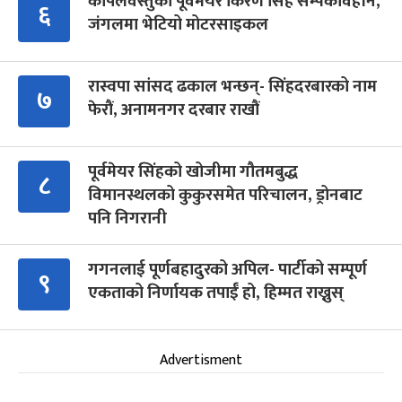
कपिलवस्तुका पूर्वमेयर किरण सिंह सम्पर्कविहीन,
६
जंगलमा भेटियो मोटरसाइकल
रास्वपा सांसद ढकाल भन्छन्- सिंहदरबारको नाम
७
फेरौं, अनामनगर दरबार राखौं
पूर्वमेयर सिंहको खोजीमा गौतमबुद्ध
८
विमानस्थलको कुकुरसमेत परिचालन, ड्रोनबाट
पनि निगरानी
गगनलाई पूर्णबहादुरको अपिल- पार्टीको सम्पूर्ण
९
एकताको निर्णायक तपाईँ हो, हिम्मत राख्नुस्
Advertisment