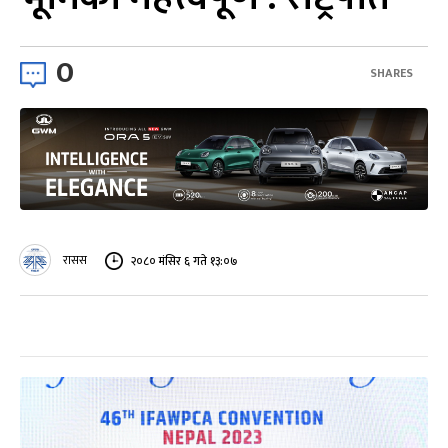
0
SHARES
रासस
२०८० मंसिर ६ गते १३:०७