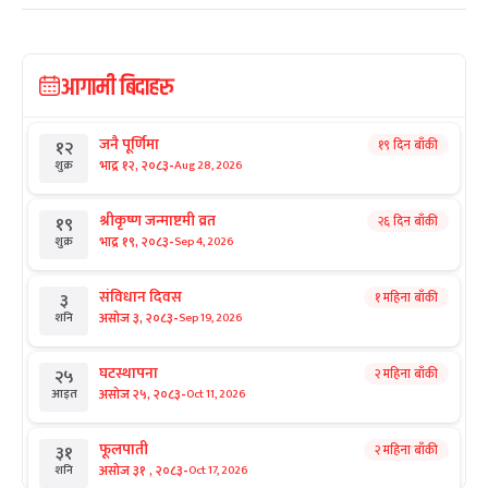
आगामी बिदाहरु
जनै पूर्णिमा
१९ दिन बाँकी
१२
-
भाद्र १२, २०८३
Aug 28, 2026
शुक्र
श्रीकृष्ण जन्माष्टमी व्रत
२६ दिन बाँकी
१९
-
भाद्र १९, २०८३
Sep 4, 2026
शुक्र
संविधान दिवस
१ महिना बाँकी
३
-
असोज ३, २०८३
Sep 19, 2026
शनि
घटस्थापना
२ महिना बाँकी
२५
-
असोज २५, २०८३
Oct 11, 2026
आइत
फूलपाती
२ महिना बाँकी
३१
-
असोज ३१ , २०८३
Oct 17, 2026
शनि