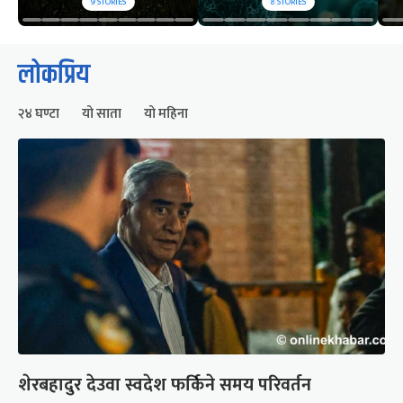
9
STORIES
8
STORIES
लोकप्रिय
२४ घण्टा
यो साता
यो महिना
शेरबहादुर देउवा स्वदेश फर्किने समय परिवर्तन