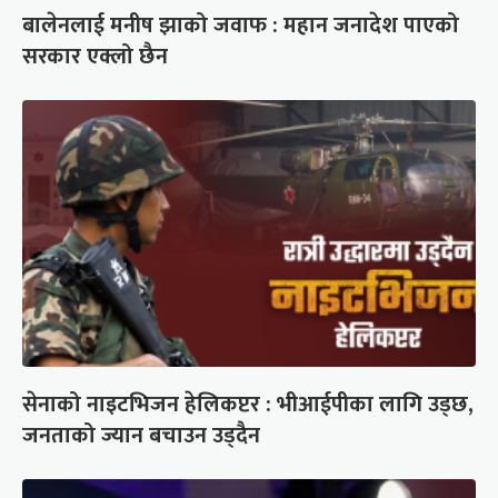
बालेनलाई मनीष झाको जवाफ : महान जनादेश पाएको
सरकार एक्लो छैन
सेनाको नाइटभिजन हेलिकप्टर : भीआईपीका लागि उड्छ,
जनताको ज्यान बचाउन उड्दैन