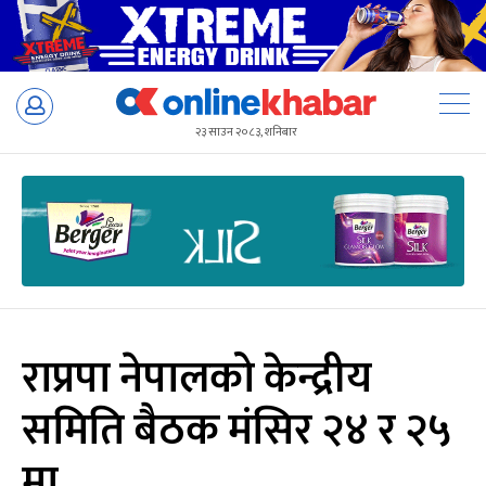
Skip
to
२३ साउन २०८३, शनिबार
content
राप्रपा नेपालको केन्द्रीय
समिति बैठक मंसिर २४ र २५
मा