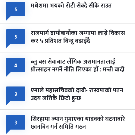
मधेशमा भयको रोटी सेक्दै सीके राउत
५
राजमार्ग दायाँबायाँका जग्गामा लाग्ने विकास
५
कर ५ प्रतिशत बिन्दु बढाइँदै
ब्लु बस सेवाबाट लैंगिक असमानतालाई
४
प्रोत्साहन नगर्ने नीति लिएका हौं : मन्त्री बादी
एमाले महासचिवको दाबी- रास्वपाको पतन
३
उदय जत्तिकै छिटो हुन्छ
सिरहामा ज्यान गुमाएका यादवको घटनाबारे
३
छानबिन गर्न समिति गठन