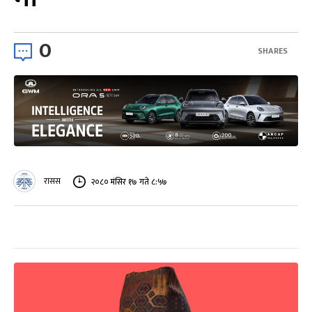
0
SHARES
रासस
२०८० मंसिर १७ गते ८:५७