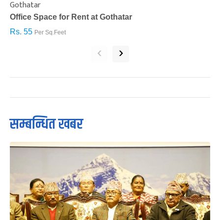
Gothatar
S
Office Space for Rent at Gothatar
H
Rs. 55
R
Per Sq.Feet
‹
›
सम्बन्धित खबर