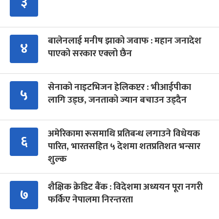
३
बालेनलाई मनीष झाको जवाफ : महान जनादेश
४
पाएको सरकार एक्लो छैन
सेनाको नाइटभिजन हेलिकप्टर : भीआईपीका
५
लागि उड्छ, जनताको ज्यान बचाउन उड्दैन
अमेरिकामा रूसमाथि प्रतिबन्ध लगाउने विधेयक
६
पारित, भारतसहित ५ देशमा शतप्रतिशत भन्सार
शुल्क
शैक्षिक क्रेडिट बैंक : विदेशमा अध्ययन पूरा नगरी
७
फर्किए नेपालमा निरन्तरता