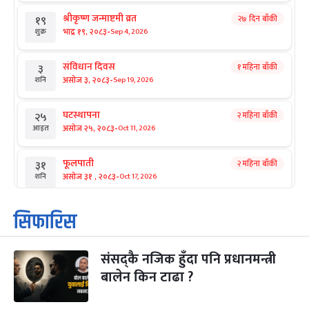
श्रीकृष्ण जन्माष्टमी व्रत
२७ दिन बाँकी
१९
-
भाद्र १९, २०८३
Sep 4, 2026
शुक्र
संविधान दिवस
१ महिना बाँकी
३
-
असोज ३, २०८३
Sep 19, 2026
शनि
घटस्थापना
२ महिना बाँकी
२५
-
असोज २५, २०८३
Oct 11, 2026
आइत
फूलपाती
२ महिना बाँकी
३१
-
असोज ३१ , २०८३
Oct 17, 2026
शनि
कार्तिक सङ्क्रान्ति
२ महिना बाँकी
१
सिफारिस
-
कार्तिक १, २०८३
Oct 18, 2026
आइत
संसद्कै नजिक हुँदा पनि प्रधानमन्त्री
महानवमी
२ महिना बाँकी
३
-
बालेन किन टाढा ?
कार्तिक ३, २०८३
Oct 20, 2026
मंगल
विजयादशमी
२ महिना बाँकी