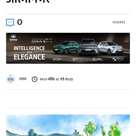
0
SHARES
रासस
२०८० मंसिर २८ गते १५:२३