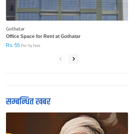
Gothatar
S
Office Space for Rent at Gothatar
H
Rs. 55
R
Per Sq.Feet
‹
›
सम्बन्धित खबर