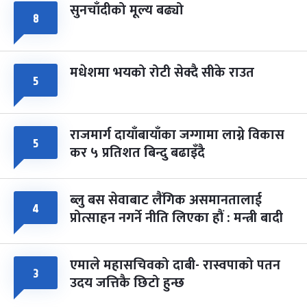
सुनचाँदीको मूल्य बढ्यो
८
मधेशमा भयको रोटी सेक्दै सीके राउत
५
राजमार्ग दायाँबायाँका जग्गामा लाग्ने विकास
५
कर ५ प्रतिशत बिन्दु बढाइँदै
ब्लु बस सेवाबाट लैंगिक असमानतालाई
४
प्रोत्साहन नगर्ने नीति लिएका हौं : मन्त्री बादी
एमाले महासचिवको दाबी- रास्वपाको पतन
३
उदय जत्तिकै छिटो हुन्छ