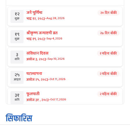
जनै पूर्णिमा
२० दिन बाँकी
१२
-
भाद्र १२, २०८३
Aug 28, 2026
शुक्र
श्रीकृष्ण जन्माष्टमी व्रत
२७ दिन बाँकी
१९
-
भाद्र १९, २०८३
Sep 4, 2026
शुक्र
संविधान दिवस
१ महिना बाँकी
३
-
असोज ३, २०८३
Sep 19, 2026
शनि
घटस्थापना
२ महिना बाँकी
२५
-
असोज २५, २०८३
Oct 11, 2026
आइत
फूलपाती
२ महिना बाँकी
३१
-
असोज ३१ , २०८३
Oct 17, 2026
शनि
कार्तिक सङ्क्रान्ति
२ महिना बाँकी
१
सिफारिस
-
कार्तिक १, २०८३
Oct 18, 2026
आइत