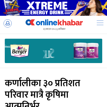
Skip
to
२३ साउन २०८३, शनिबार
content
कर्णालीका ३० प्रतिशत
परिवार मात्रै कृषिमा
आत्मनिर्भर