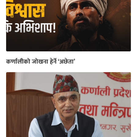
कर्णालीको जोखना हेर्ने ‘अछेता’