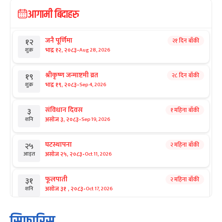
आगामी बिदाहरु
जनै पूर्णिमा
२१ दिन बाँकी
१२
-
भाद्र १२, २०८३
Aug 28, 2026
शुक्र
श्रीकृष्ण जन्माष्टमी व्रत
२८ दिन बाँकी
१९
-
भाद्र १९, २०८३
Sep 4, 2026
शुक्र
संविधान दिवस
१ महिना बाँकी
३
-
असोज ३, २०८३
Sep 19, 2026
शनि
घटस्थापना
२ महिना बाँकी
२५
-
असोज २५, २०८३
Oct 11, 2026
आइत
फूलपाती
२ महिना बाँकी
३१
-
असोज ३१ , २०८३
Oct 17, 2026
शनि
कार्तिक सङ्क्रान्ति
२ महिना बाँकी
१
सिफारिस