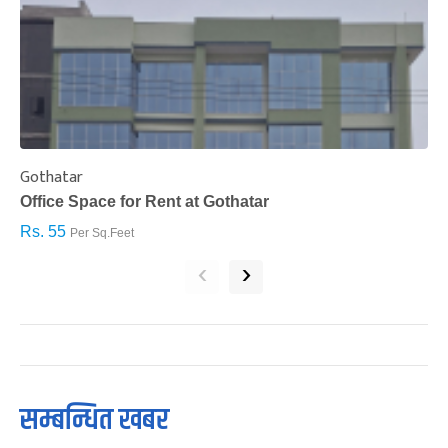
Gothatar
S
Office Space for Rent at Gothatar
H
Rs. 55
R
Per Sq.Feet
‹
›
सम्बन्धित खबर