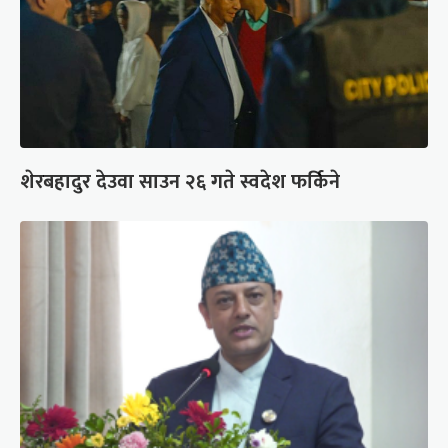
शेरबहादुर देउवा साउन २६ गते स्वदेश फर्किने