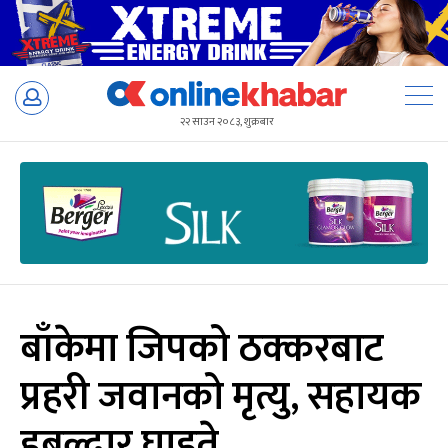
Skip
to
२२ साउन २०८३, शुक्रबार
content
बाँकेमा जिपको ठक्करबाट
प्रहरी जवानको मृत्यु, सहायक
हबल्दार घाइते