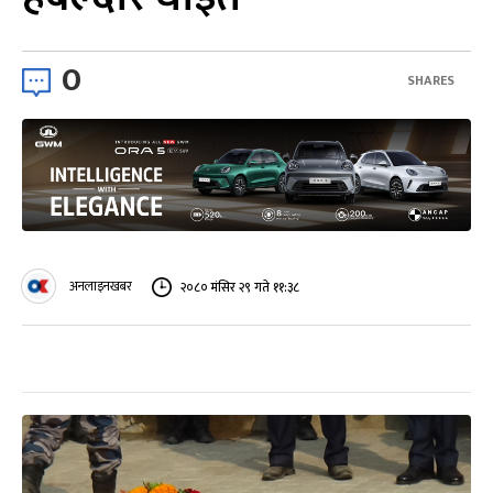
0
SHARES
अनलाइनखबर
२०८० मंसिर २९ गते ११:३८