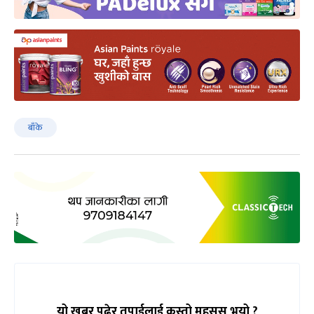
बाँके
यो खबर पढेर तपाईलाई कस्तो महसुस भयो ?