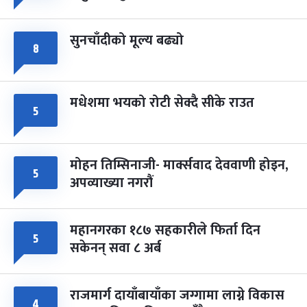
सुनचाँदीको मूल्य बढ्यो
८
मधेशमा भयको रोटी सेक्दै सीके राउत
५
मोहन तिम्सिनाजी- मार्क्सवाद देववाणी होइन,
५
अपव्याख्या नगरौं
महानगरका १८७ सहकारीले फिर्ता दिन
५
सकेनन् सवा ८ अर्ब
राजमार्ग दायाँबायाँका जग्गामा लाग्ने विकास
४