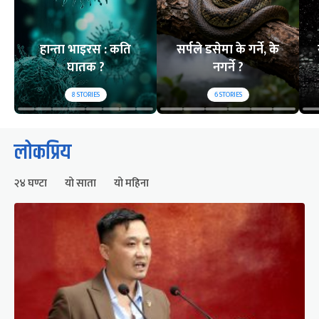
हान्ता भाइरस : कति
सर्पले डसेमा के गर्ने, के
घातक ?
नगर्ने ?
8
STORIES
6
STORIES
लोकप्रिय
२४ घण्टा
यो साता
यो महिना