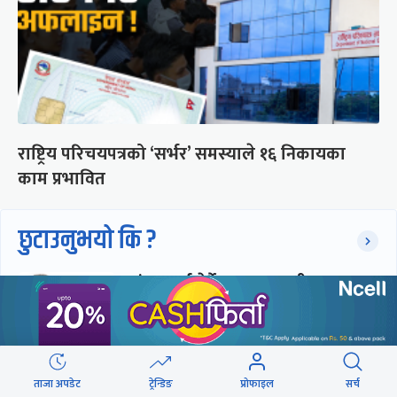
राष्ट्रिय परिचयपत्रको ‘सर्भर’ समस्याले १६ निकायका
काम प्रभावित
छुटाउनुभयो कि ?
संसद्लाई टेर्दैनन् प्रधानमन्त्री, लाचार
छन् सभामुख
‘अस्थायी प्रकृतिको अध्यादेशले ऐनको
ताजा अपडेट
ट्रेन्डिङ
प्रोफाइल
सर्च