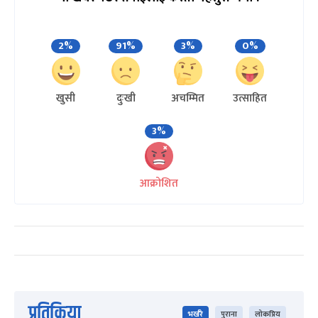
2%
91%
3%
0%
खुसी
दुःखी
अचम्मित
उत्साहित
3%
आक्रोशित
प्रतिक्रिया
भर्खरै
पुराना
लोकप्रिय