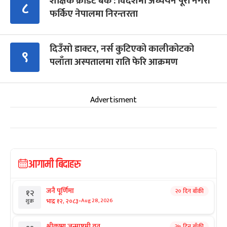
शैक्षिक क्रेडिट बैंक : विदेशमा अध्ययन पूरा नगरी
८
फर्किए नेपालमा निरन्तरता
दिउँसो डाक्टर, नर्स कुटिएको कालीकोटको
९
पलाँता अस्पतालमा राति फेरि आक्रमण
Advertisment
आगामी बिदाहरु
जनै पूर्णिमा
२० दिन बाँकी
१२
-
भाद्र १२, २०८३
Aug 28, 2026
शुक्र
श्रीकृष्ण जन्माष्टमी व्रत
२७ दिन बाँकी