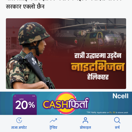
सरकार एक्लो छैन
सेनाको नाइटभिजन हेलिकप्टर : भीआईपीका लागि उड्छ,
जनताको ज्यान बचाउन उड्दैन
ताजा अपडेट
ट्रेन्डिङ
प्रोफाइल
सर्च