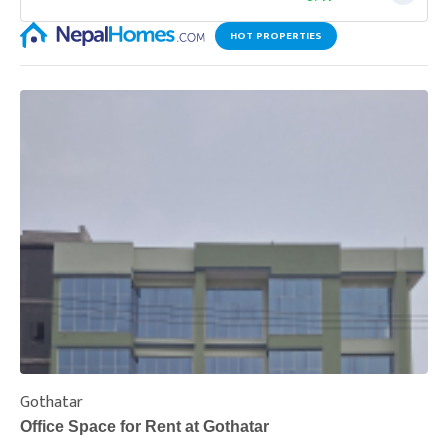
HOT PROPERTIES
Gothatar
S
Office Space for Rent at Gothatar
H