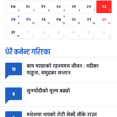
-
फाल्गुन २२, २०८३
Mar 6, 2027
शनि
१७
१८
१९
२०
२१
२२
२३
2
3
4
5
6
7
8
अन्तराष्ट्रिय नारी दिवस
७ महिना बाँकी
२४
२४
२५
२६
२७
२८
२९
३०
-
फाल्गुन २४, २०८३
Mar 8, 2027
सोम
9
10
11
12
13
14
15
३१
१
२
३
४
५
६
ग्याल्पो ल्होसार
७ महिना बाँकी
२५
-
16
17
18
19
20
21
22
फाल्गुन २५, २०८३
Mar 9, 2027
मंगल
धेरै कमेन्ट गरिएका
पूर्णिमा व्रत
७ महिना बाँकी
७
-
चैत्र ७, २०८३
Mar 21, 2027
आइत
बाम माछाको रहस्यमय जीवन : नदीका
१०
फागुपूर्णिमा
७ महिना बाँकी
८
पाहुना, समुद्रका सन्तान
-
चैत्र ८, २०८३
Mar 22, 2027
सोम
सुनचाँदीको मूल्य बढ्यो
८
मधेशमा भयको रोटी सेक्दै सीके राउत