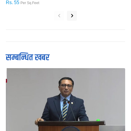
Rs. 55
R
Per Sq.Feet
‹
›
सम्बन्धित खबर