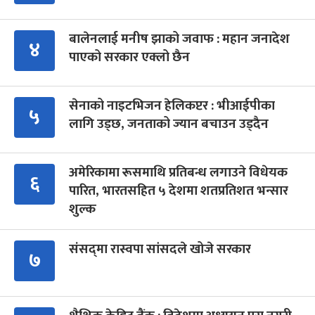
बालेनलाई मनीष झाको जवाफ : महान जनादेश
४
पाएको सरकार एक्लो छैन
सेनाको नाइटभिजन हेलिकप्टर : भीआईपीका
५
लागि उड्छ, जनताको ज्यान बचाउन उड्दैन
अमेरिकामा रूसमाथि प्रतिबन्ध लगाउने विधेयक
६
पारित, भारतसहित ५ देशमा शतप्रतिशत भन्सार
शुल्क
संसद्‍मा रास्वपा सांसदले खोजे सरकार
७