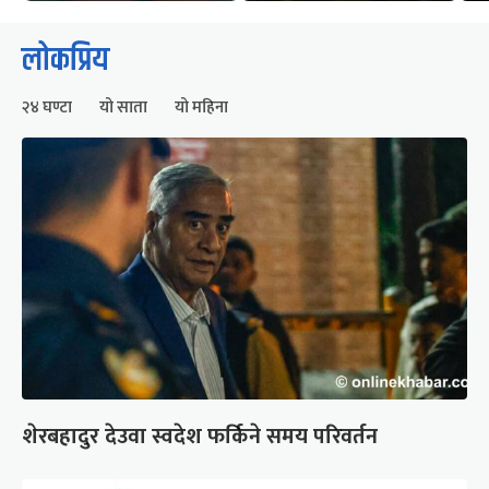
लोकप्रिय
२४ घण्टा
यो साता
यो महिना
शेरबहादुर देउवा स्वदेश फर्किने समय परिवर्तन