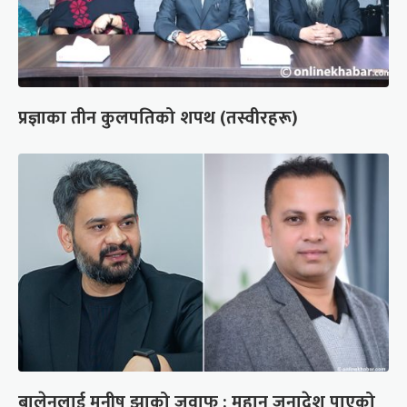
प्रज्ञाका तीन कुलपतिको शपथ (तस्वीरहरू)
बालेनलाई मनीष झाको जवाफ : महान जनादेश पाएको