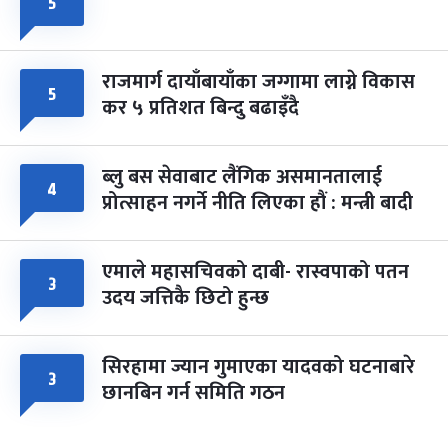
५
राजमार्ग दायाँबायाँका जग्गामा लाग्ने विकास
५
कर ५ प्रतिशत बिन्दु बढाइँदै
ब्लु बस सेवाबाट लैंगिक असमानतालाई
४
प्रोत्साहन नगर्ने नीति लिएका हौं : मन्त्री बादी
एमाले महासचिवको दाबी- रास्वपाको पतन
३
उदय जत्तिकै छिटो हुन्छ
सिरहामा ज्यान गुमाएका यादवको घटनाबारे
३
छानबिन गर्न समिति गठन