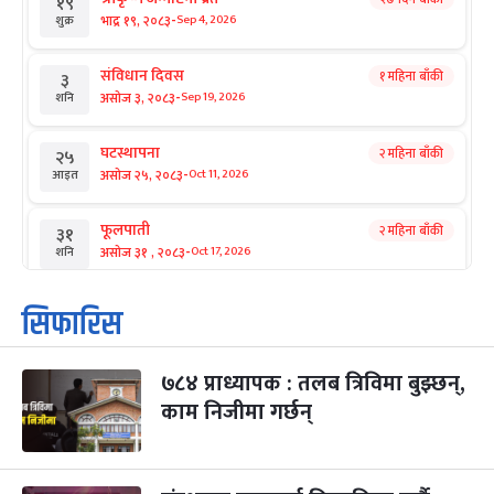
१९
-
भाद्र १९, २०८३
Sep 4, 2026
शुक्र
संविधान दिवस
१ महिना बाँकी
३
-
असोज ३, २०८३
Sep 19, 2026
शनि
घटस्थापना
२ महिना बाँकी
२५
-
असोज २५, २०८३
Oct 11, 2026
आइत
फूलपाती
२ महिना बाँकी
३१
-
असोज ३१ , २०८३
Oct 17, 2026
शनि
कार्तिक सङ्क्रान्ति
२ महिना बाँकी
१
सिफारिस
-
कार्तिक १, २०८३
Oct 18, 2026
आइत
७८४ प्राध्यापक : तलब त्रिविमा बुझ्छन्,
महानवमी
२ महिना बाँकी
३
-
काम निजीमा गर्छन्
कार्तिक ३, २०८३
Oct 20, 2026
मंगल
विजयादशमी
२ महिना बाँकी
४
-
कार्तिक ४, २०८३
Oct 21, 2026
बुध