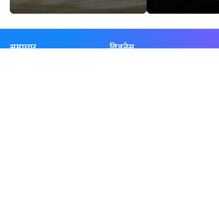
समाचार
विजनेस
समाज
बजार
विचार/ब्लग
पर्यटन
साहित्य
रोजगार
अन्तर्वार्ता
बैँक / वित्त
खेलकुद़़
अटो
जीवनशैली/स्वास्थ्य
सूचना-प्रविधि
प्रवास
अन्तर्राष्ट्रिय
खेलकुद लाईभ
अनलाइनखबर सूची
एनपीएल २०८१
नेपालका ५० प्रभावशाली महिला २०८१