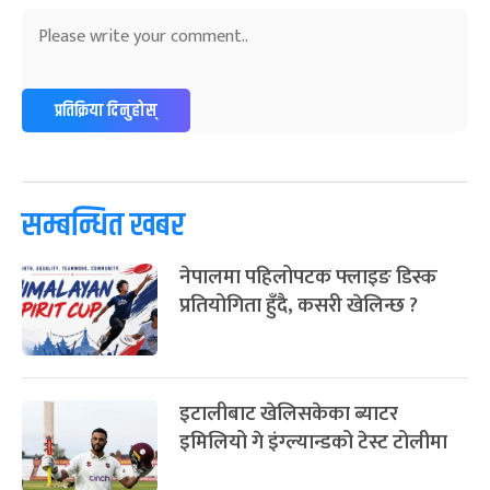
२४
-
फाल्गुन २४, २०८३
Mar 8, 2027
सोम
ग्याल्पो ल्होसार
७ महिना बाँकी
२५
-
फाल्गुन २५, २०८३
Mar 9, 2027
मंगल
प्रतिक्रिया दिनुहोस्
पूर्णिमा व्रत
७ महिना बाँकी
७
-
चैत्र ७, २०८३
Mar 21, 2027
आइत
सम्बन्धित खबर
फागुपूर्णिमा
७ महिना बाँकी
८
-
चैत्र ८, २०८३
Mar 22, 2027
सोम
नेपालमा पहिलोपटक फ्लाइङ डिस्क
प्रतियोगिता हुँदै, कसरी खेलिन्छ ?
इटालीबाट खेलिसकेका ब्याटर
इमिलियो गे इंग्ल्यान्डको टेस्ट टोलीमा