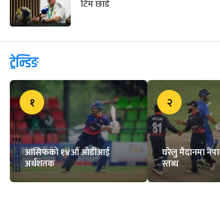
टिम छाडे
ट्रेन्डिङ
१
२
आसिफको १४औं ओडीआई
घरेलु मैदानमा नेप
अर्धशतक
स्तब्ध