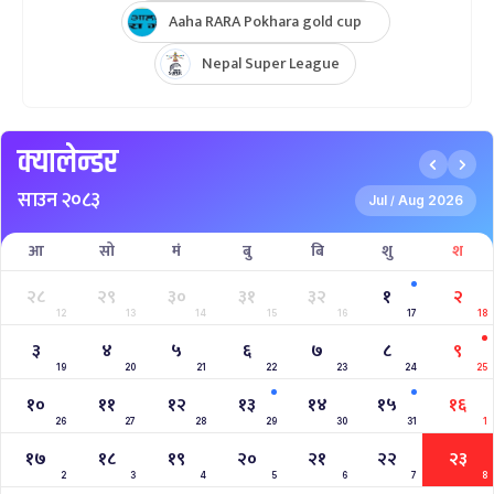
Aaha RARA Pokhara gold cup
Nepal Super League
क्यालेन्डर
साउन २०८३
Jul
Aug 2026
/
आ
सो
मं
बु
बि
शु
श
२८
२९
३०
३१
३२
१
२
12
13
14
15
16
17
18
३
४
५
६
७
८
९
19
20
21
22
23
24
25
१०
११
१२
१३
१४
१५
१६
26
27
28
29
30
31
1
१७
१८
१९
२०
२१
२२
२३
2
3
4
5
6
7
8