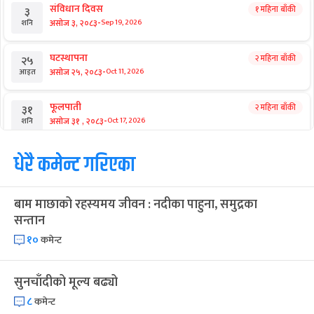
संविधान दिवस
१ महिना बाँकी
३
-
असोज ३, २०८३
Sep 19, 2026
शनि
घटस्थापना
२ महिना बाँकी
२५
-
असोज २५, २०८३
Oct 11, 2026
आइत
फूलपाती
२ महिना बाँकी
३१
-
असोज ३१ , २०८३
Oct 17, 2026
शनि
कार्तिक सङ्क्रान्ति
धेरै कमेन्ट गरिएका
२ महिना बाँकी
१
-
कार्तिक १, २०८३
Oct 18, 2026
आइत
बाम माछाको रहस्यमय जीवन : नदीका पाहुना, समुद्रका
महानवमी
२ महिना बाँकी
३
सन्तान
-
कार्तिक ३, २०८३
Oct 20, 2026
मंगल
१०
कमेन्ट
विजयादशमी
२ महिना बाँकी
४
-
कार्तिक ४, २०८३
Oct 21, 2026
बुध
सुनचाँदीको मूल्य बढ्यो
८
कमेन्ट
पापा‌ङ्कुशा एकादशी व्रत
२ महिना बाँकी
५