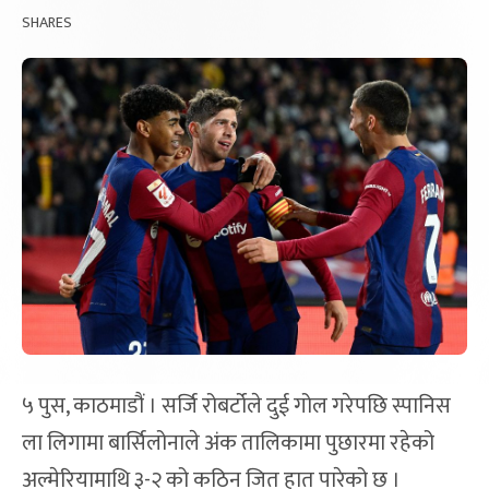
SHARES
५ पुस, काठमाडौं । सर्जि रोबर्टोले दुई गोल गरेपछि स्पानिस
ला लिगामा बार्सिलोनाले अंक तालिकामा पुछारमा रहेको
अल्मेरियामाथि ३-२ को कठिन जित हात पारेको छ ।