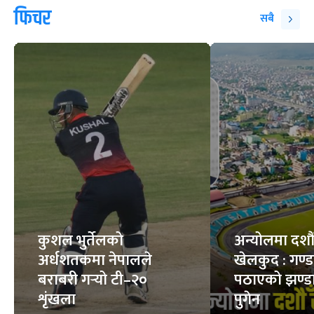
फिचर
सबै
कुशल भुर्तेलको
अन्योलमा दशौँ र
अर्धशतकमा नेपालले
खेलकुद : गण्
बराबरी गर्‍यो टी–२०
पठाएको झण्डा
शृंखला
पुगेन