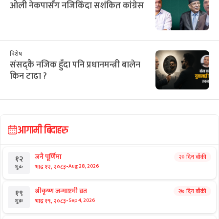
ओली नेकपासँग नजिकिँदा सशंकित कांग्रेस
विशेष
संसद्कै नजिक हुँदा पनि प्रधानमन्त्री बालेन
किन टाढा ?
आगामी बिदाहरु
जनै पूर्णिमा
२० दिन बाँकी
१२
-
भाद्र १२, २०८३
Aug 28, 2026
शुक्र
श्रीकृष्ण जन्माष्टमी व्रत
२७ दिन बाँकी
१९
-
भाद्र १९, २०८३
Sep 4, 2026
शुक्र