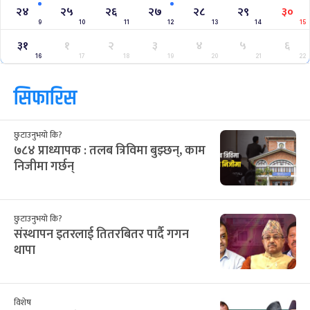
२४
२५
२६
२७
२८
२९
३०
9
10
11
12
13
14
15
३१
१
२
३
४
५
६
16
17
18
19
20
21
22
सिफारिस
छुटाउनुभयो कि?
७८४ प्राध्यापक : तलब त्रिविमा बुझ्छन्, काम
निजीमा गर्छन्
छुटाउनुभयो कि?
संस्थापन इतरलाई तितरबितर पार्दै गगन
थापा
विशेष