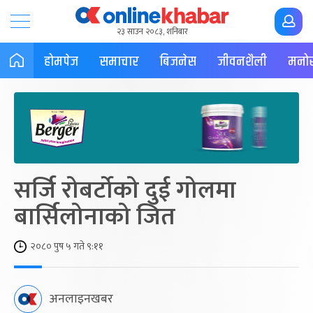
२३ साउन २०८३, शनिबार
होमपेज
समाचार
बिजनेस
जीवनशैली
मनोर
सर्जि रोबर्टोको दुई गोलमा
बार्सिलोनाको जित
२०८० पुष ५ गते ९:११
अनलाइनखबर