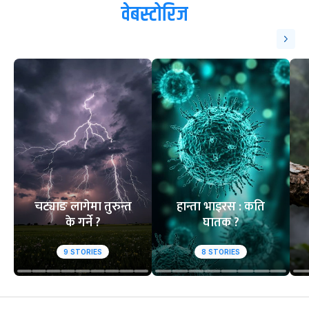
वेबस्टोरिज
चट्याङ लागेमा तुरुन्त
हान्ता भाइरस : कति
के गर्ने ?
घातक ?
9
STORIES
8
STORIES