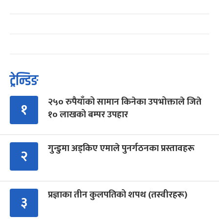
ट्रेन्डिङ
२५० रुपैयाँको सामान किनेका उपभोक्ताले जिते
१
१० लाखको बम्पर उपहार
गुन्डुमा अड्किए एमाले पुनर्गठनका प्रस्तावहरू
२
प्रज्ञाका तीन कुलपतिको शपथ (तस्वीरहरू)
३