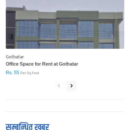
Gothatar
S
Office Space for Rent at Gothatar
H
Rs. 55
R
Per Sq.Feet
‹
›
सम्बन्धित खबर