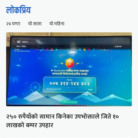
लोकप्रिय
२४ घण्टा
यो साता
यो महिना
२५० रुपैयाँको सामान किनेका उपभोक्ताले जिते १०
लाखको बम्पर उपहार