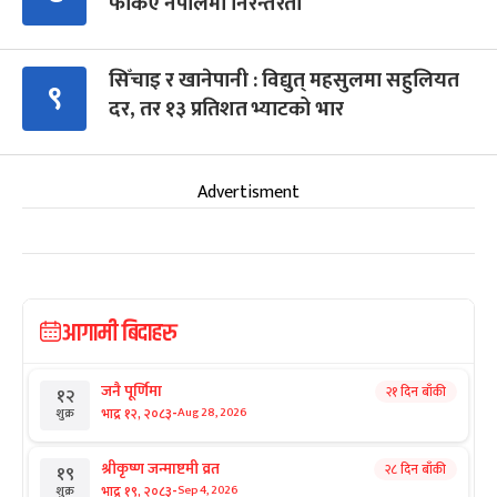
फर्किए नेपालमा निरन्तरता
सिँचाइ र खानेपानी : विद्युत् महसुलमा सहुलियत
९
दर, तर १३ प्रतिशत भ्याटको भार
Advertisment
आगामी बिदाहरु
जनै पूर्णिमा
२१ दिन बाँकी
१२
-
भाद्र १२, २०८३
Aug 28, 2026
शुक्र
श्रीकृष्ण जन्माष्टमी व्रत
२८ दिन बाँकी
१९
-
भाद्र १९, २०८३
Sep 4, 2026
शुक्र