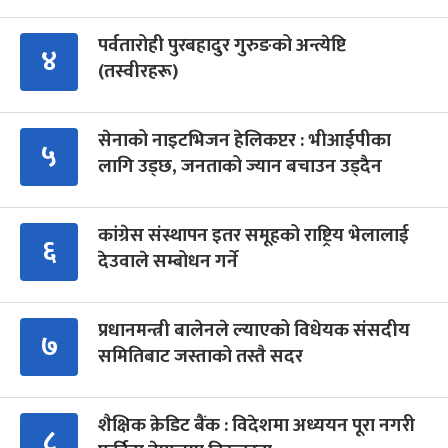
पर्वतारोही पुरबहादुर गुरुङको अन्त्येष्टि
४
(तस्वीरहरू)
सेनाको नाइटभिजन हेलिकप्टर : भीआईपीका
५
लागि उड्छ, जनताको ज्यान बचाउन उड्दैन
कांग्रेस संस्थापन इतर समूहको राष्ट्रिय भेलालाई
६
देउवाले सम्बोधन गर्ने
प्रधानमन्त्री बालेनले ल्याएको विधेयक संसदीय
७
समितिबाट जस्ताको तस्तै सदर
शैक्षिक क्रेडिट बैंक : विदेशमा अध्ययन पूरा नगरी
८