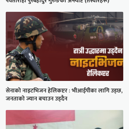
पर्वतारोही पुरबहादुर गुरुङको अन्त्येष्टि (तस्वीरहरू)
सेनाको नाइटभिजन हेलिकप्टर : भीआईपीका लागि उड्छ,
जनताको ज्यान बचाउन उड्दैन