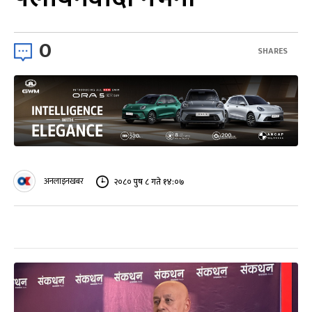
0
SHARES
अनलाइनखबर
२०८० पुष ८ गते १४:०७