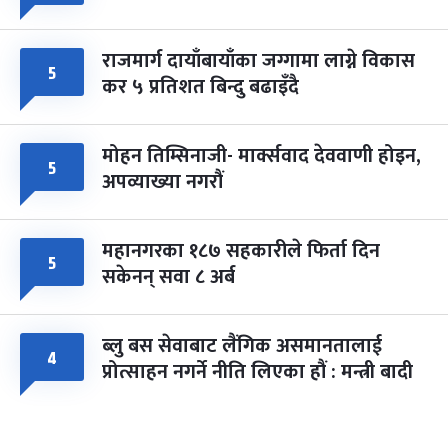
राजमार्ग दायाँबायाँका जग्गामा लाग्ने विकास
५
कर ५ प्रतिशत बिन्दु बढाइँदै
मोहन तिम्सिनाजी- मार्क्सवाद देववाणी होइन,
५
अपव्याख्या नगरौं
महानगरका १८७ सहकारीले फिर्ता दिन
५
सकेनन् सवा ८ अर्ब
ब्लु बस सेवाबाट लैंगिक असमानतालाई
४
प्रोत्साहन नगर्ने नीति लिएका हौं : मन्त्री बादी