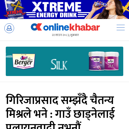
Skip
to
२२ साउन २०८३, शुक्रबार
content
गिरिजाप्रसाद सम्झँदै चैतन्य
मिश्रले भने : गाउँ छाड्नेलाई
पलायनवादी नभनौं