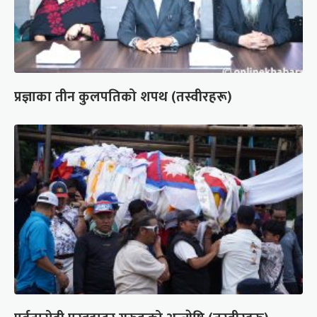
प्रज्ञाका तीन कुलपतिको शपथ (तस्वीरहरू)