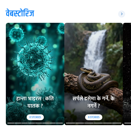
वेबस्टोरिज
हान्ता भाइरस : कति
सर्पले डसेमा के गर्ने, के
घातक ?
नगर्ने ?
8
STORIES
6
STORIES