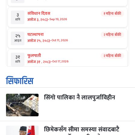
संविधान दिवस
१ महिना बाँकी
३
-
असोज ३, २०८३
Sep 19, 2026
शनि
घटस्थापना
२ महिना बाँकी
२५
-
असोज २५, २०८३
Oct 11, 2026
आइत
फूलपाती
२ महिना बाँकी
३१
-
असोज ३१ , २०८३
Oct 17, 2026
शनि
कार्तिक सङ्क्रान्ति
२ महिना बाँकी
१
सिफारिस
-
कार्तिक १, २०८३
Oct 18, 2026
आइत
सिंगो पालिका नै लालपुर्जाविहीन
महानवमी
२ महिना बाँकी
३
-
कार्तिक ३, २०८३
Oct 20, 2026
मंगल
विजयादशमी
२ महिना बाँकी
४
-
कार्तिक ४, २०८३
Oct 21, 2026
बुध
छिमेकसँग सीमा समस्या संवादबाटै