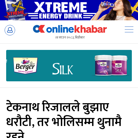
Skip
to
२१ साउन २०८३, बिहीबार
content
टेकनाथ रिजालले बुझाए
धरौटी, तर भोलिसम्म थुनामै
रहने