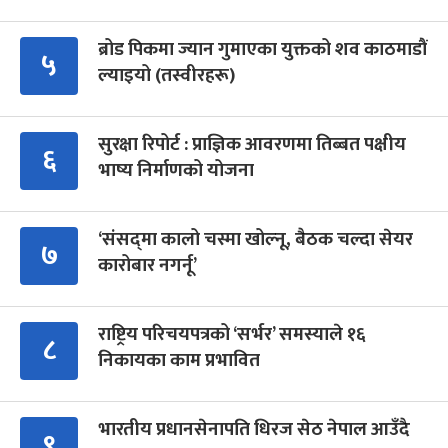
ब्रोड पिकमा ज्यान गुमाएका युक्तको शव काठमाडौं
५
ल्याइयो (तस्वीरहरू)
सुरक्षा रिपोर्ट : प्राज्ञिक आवरणमा तिब्बत पक्षीय
६
भाष्य निर्माणको योजना
‘संसद्‍मा कालो चस्मा खोल्नू, बैठक चल्दा सेयर
७
कारोबार नगर्नू’
राष्ट्रिय परिचयपत्रको ‘सर्भर’ समस्याले १६
८
निकायका काम प्रभावित
भारतीय प्रधानसेनापति धिरज सेठ नेपाल आउँदै
९