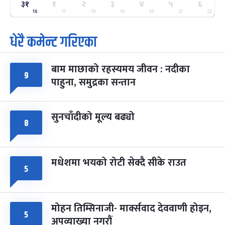
३१
१
२
३
४
५
६
ग्याल्पो ल्होसार
७ महिना बाँकी
२५
-
16
17
18
19
20
21
22
फाल्गुन २५, २०८३
Mar 9, 2027
मंगल
धेरै कमेन्ट गरिएका
पूर्णिमा व्रत
७ महिना बाँकी
७
-
चैत्र ७, २०८३
Mar 21, 2027
आइत
बाम माछाको रहस्यमय जीवन : नदीका
९
फागुपूर्णिमा
७ महिना बाँकी
८
पाहुना, समुद्रका सन्तान
-
चैत्र ८, २०८३
Mar 22, 2027
सोम
सुनचाँदीको मूल्य बढ्यो
८
मधेशमा भयको रोटी सेक्दै सीके राउत
५
मोहन तिम्सिनाजी- मार्क्सवाद देववाणी होइन,
५
अपव्याख्या नगरौं