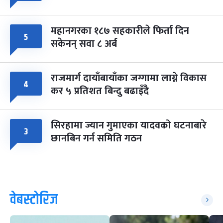
महानगरका १८७ सहकारीले फिर्ता दिन
५
सकेनन् सवा ८ अर्ब
राजमार्ग दायाँबायाँका जग्गामा लाग्ने विकास
४
कर ५ प्रतिशत बिन्दु बढाइँदै
सिरहामा ज्यान गुमाएका यादवको घटनाबारे
३
छानबिन गर्न समिति गठन
वेबस्टोरिज