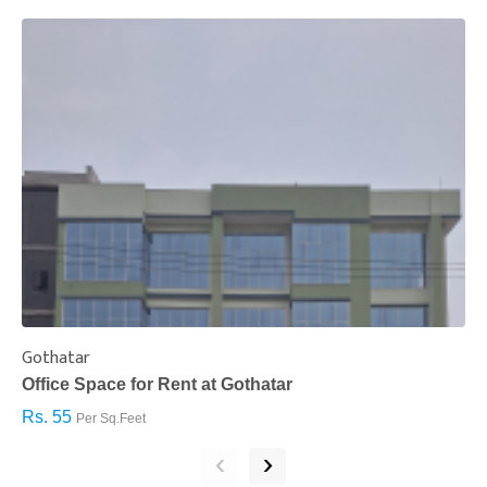
Gothatar
S
Office Space for Rent at Gothatar
H
Rs. 55
R
Per Sq.Feet
‹
›