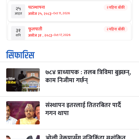
घटस्थापना
२ महिना बाँकी
२५
-
असोज २५, २०८३
Oct 11, 2026
आइत
फूलपाती
२ महिना बाँकी
३१
-
असोज ३१ , २०८३
Oct 17, 2026
शनि
कार्तिक सङ्क्रान्ति
२ महिना बाँकी
१
सिफारिस
-
कार्तिक १, २०८३
Oct 18, 2026
आइत
७८४ प्राध्यापक : तलब त्रिविमा बुझ्छन्,
महानवमी
२ महिना बाँकी
३
-
काम निजीमा गर्छन्
कार्तिक ३, २०८३
Oct 20, 2026
मंगल
विजयादशमी
२ महिना बाँकी
४
-
कार्तिक ४, २०८३
Oct 21, 2026
बुध
संस्थापन इतरलाई तितरबितर पार्दै
गगन थापा
पापा‌ङ्कुशा एकादशी व्रत
२ महिना बाँकी
५
-
कार्तिक ५, २०८३
Oct 22, 2026
बिहि
ओली नेकपासँग नजिकिँदा सशंकित
कुकुर तिहार
३ महिना बाँकी