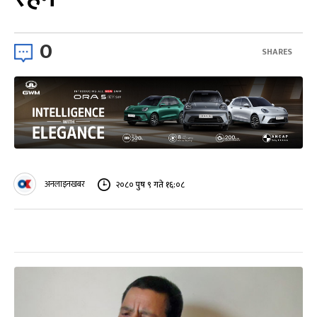
0
SHARES
अनलाइनखबर
२०८० पुष ९ गते १६:०८