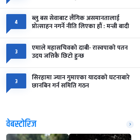
ब्लु बस सेवाबाट लैंगिक असमानतालाई
४
प्रोत्साहन नगर्ने नीति लिएका हौं : मन्त्री बादी
एमाले महासचिवको दाबी- रास्वपाको पतन
३
उदय जत्तिकै छिटो हुन्छ
सिरहामा ज्यान गुमाएका यादवको घटनाबारे
३
छानबिन गर्न समिति गठन
वेबस्टोरिज