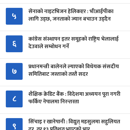
सेनाको नाइटभिजन हेलिकप्टर : भीआईपीका
५
लागि उड्छ, जनताको ज्यान बचाउन उड्दैन
कांग्रेस संस्थापन इतर समूहको राष्ट्रिय भेलालाई
६
देउवाले सम्बोधन गर्ने
प्रधानमन्त्री बालेनले ल्याएको विधेयक संसदीय
७
समितिबाट जस्ताको तस्तै सदर
शैक्षिक क्रेडिट बैंक : विदेशमा अध्ययन पूरा नगरी
८
फर्किए नेपालमा निरन्तरता
सिँचाइ र खानेपानी : विद्युत् महसुलमा सहुलियत
९
दर, तर १३ प्रतिशत भ्याटको भार