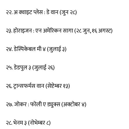
२२. अ क्वाइट प्लेस : डे वान (जुन २८)
२३. होराइजन : एन अमेरिकन सागा (२८ जुन, १६ अगस्ट)
२४. डेस्पिकेबल मी ४ (जुलाई ३)
२५. डेडपुल ३ (जुलाई २६)
२६. ट्रान्सफर्मस वान (सेप्टेम्बर १३)
२७. जोकर : फोली ए ड्युक्स (अक्टोबर ४)
२८. भेनम ३ (नोभेम्बर ८)