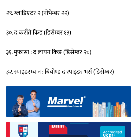
२९. ग्लाडिएटर २ (नोभेम्बर २२)
३०. द कराँते किड (डिसेम्बर १३)
३१. मुफासा : द लायन किङ (डिसेम्बर २०)
३२. स्पाइडरम्यान : बियोण्ड द स्पाइडर भर्स (डिसेम्बर)