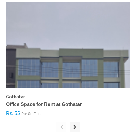
Gothatar
S
Office Space for Rent at Gothatar
H
Rs. 55
R
Per Sq.Feet
‹
›