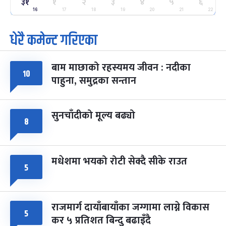
७ महिना बाँकी
२५
३१
१
२
३
४
५
६
-
फाल्गुन २५, २०८३
Mar 9, 2027
मंगल
16
17
18
19
20
21
22
धेरै कमेन्ट गरिएका
पूर्णिमा व्रत
७ महिना बाँकी
७
-
चैत्र ७, २०८३
Mar 21, 2027
आइत
बाम माछाको रहस्यमय जीवन : नदीका
फागुपूर्णिमा
७ महिना बाँकी
८
१०
पाहुना, समुद्रका सन्तान
-
चैत्र ८, २०८३
Mar 22, 2027
सोम
सुनचाँदीको मूल्य बढ्यो
८
मधेशमा भयको रोटी सेक्दै सीके राउत
५
राजमार्ग दायाँबायाँका जग्गामा लाग्ने विकास
५
कर ५ प्रतिशत बिन्दु बढाइँदै