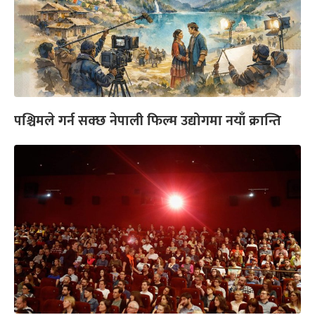
पश्चिमले गर्न सक्छ नेपाली फिल्म उद्योगमा नयाँ क्रान्ति