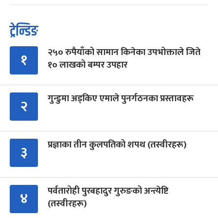
ट्रेन्डिङ
२५० रुपैयाँको सामान किनेका उपभोक्ताले जिते
१
१० लाखको बम्पर उपहार
गुन्डुमा अड्किए एमाले पुनर्गठनका प्रस्तावहरू
२
प्रज्ञाका तीन कुलपतिको शपथ (तस्वीरहरू)
३
पर्वतारोही पुरबहादुर गुरुङको अन्त्येष्टि
४
(तस्वीरहरू)