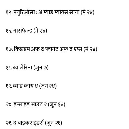
१५. फ्युरिओसा : अ म्याड म्याक्स सागा (मे २४)
१६. गारफिल्ड (मे २४)
१७. किङडम अफ द प्लानेट अफ द एप्स (मे २४)
१८. ब्यालेरिना (जुन ७)
१९. ब्याड ब्वाय ४ (जुन १४)
२०. इन्साइड आउट २ (जुन १४)
२१. द बाइकराइडर्स (जुन २१)