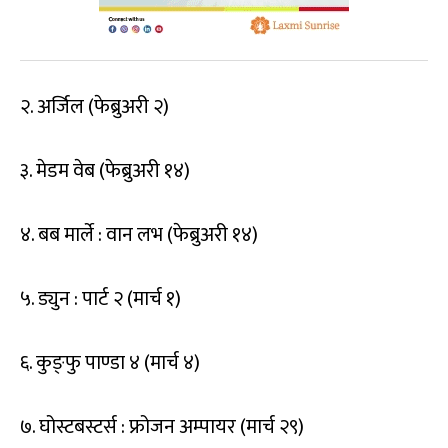
२. अर्जिल (फेब्रुअरी २)
३. मेडम वेब (फेब्रुअरी १४)
४. बब मार्ले : वान लभ (फेब्रुअरी १४)
५. ड्युन : पार्ट २ (मार्च १)
६. कुङ्फु पाण्डा ४ (मार्च ४)
७. घोस्टबस्टर्स : फ्रोजन अम्पायर (मार्च २९)