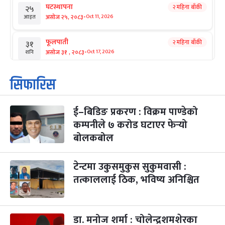
घटस्थापना
२ महिना बाँकी
२५
-
असोज २५, २०८३
Oct 11, 2026
आइत
फूलपाती
२ महिना बाँकी
३१
-
असोज ३१ , २०८३
Oct 17, 2026
शनि
कार्तिक सङ्क्रान्ति
२ महिना बाँकी
१
सिफारिस
-
कार्तिक १, २०८३
Oct 18, 2026
आइत
ई–बिडिङ प्रकरण : विक्रम पाण्डेको
महानवमी
२ महिना बाँकी
३
-
कम्पनीले ७ करोड घटाएर फेर्‍यो
कार्तिक ३, २०८३
Oct 20, 2026
मंगल
बोलकबोल
विजयादशमी
२ महिना बाँकी
४
-
कार्तिक ४, २०८३
Oct 21, 2026
बुध
टेन्टमा उकुसमुकुस सुकुमवासी :
तत्काललाई ठिक, भविष्य अनिश्चित
पापा‌ङ्कुशा एकादशी व्रत
२ महिना बाँकी
५
-
कार्तिक ५, २०८३
Oct 22, 2026
बिहि
डा. मनोज शर्मा : चोलेन्द्रशमशेरका
कुकुर तिहार
३ महिना बाँकी
२२