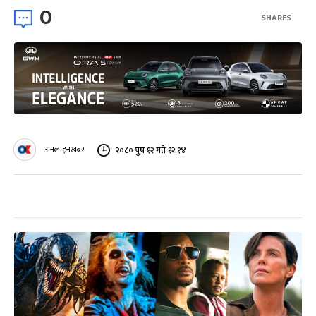
0
SHARES
अनलाइनखबर
२०८० पुष १२ गते १२:१४