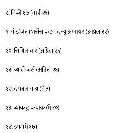
८. मिकी १७ (मार्च २९)
९. गोडजिला भर्सेस कङ : द न्यु अम्पायर (अप्रिल १२)
१०. सिभिल वार (अप्रिल २६)
११. च्यालेन्जर्स (अप्रिल २६)
१२. द फाल गाय (मे ३)
१३. ब्याक टु ब्ल्याक (मे १०)
१४. इफ (मे १७)