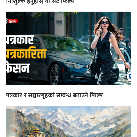
नि:शुल्क हेर्नुहोस् यो सर्ट फिल्म
पत्रकार र सञ्चारगृहको सम्बन्ध बताउने फिल्म