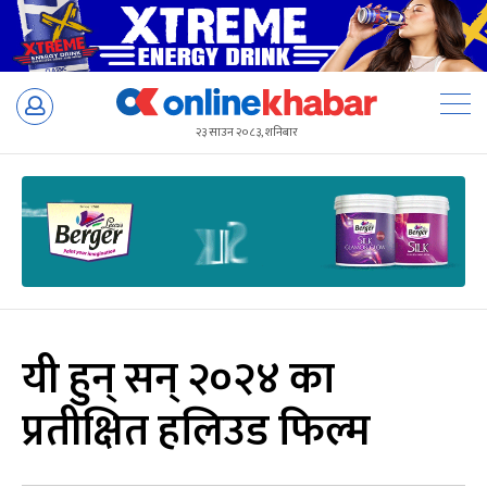
Skip
to
२३ साउन २०८३, शनिबार
content
यी हुन् सन् २०२४ का
प्रतीक्षित हलिउड फिल्म