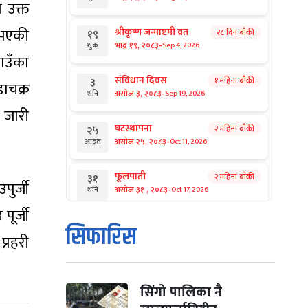
 उक्त
 भएकी
श्रीकृष्ण जन्माष्टमी व्रत
२८ दिन बाँकी
१९
-
भाद्र १९, २०८३
Sep 4, 2026
शुक्र
ठाउँका
संविधान दिवस
१ महिना बाँकी
३
डाचक्र
-
असोज ३, २०८३
Sep 19, 2026
शनि
 जारी
घटस्थापना
२ महिना बाँकी
२५
-
असोज २५, २०८३
Oct 11, 2026
आइत
फूलपाती
२ महिना बाँकी
३१
ुर्जी
-
असोज ३१ , २०८३
Oct 17, 2026
शनि
ूर्जी
कार्तिक सङ्क्रान्ति
२ महिना बाँकी
१
सिफारिस
-
्रहरी
कार्तिक १, २०८३
Oct 18, 2026
आइत
महानवमी
२ महिना बाँकी
३
-
कार्तिक ३, २०८३
Oct 20, 2026
मंगल
सिंगो पालिका नै