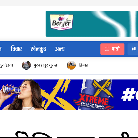
न
विचार
खेलकुद
अन्य
पात्रो
ुर देउवा
पुरबहादुर गुरुङ
तिब्बत