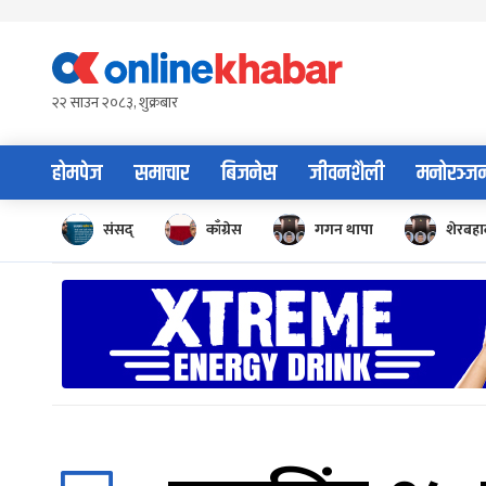
Skip
to
content
२२ साउन २०८३, शुक्रबार
होमपेज
समाचार
बिजनेस
जीवनशैली
मनोरञ्ज
संसद्
काँग्रेस
गगन थापा
शेरबहाद