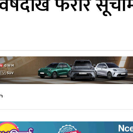
 वर्षदेखि फरार सूची
३५