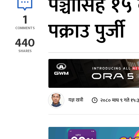
पञ्चासिंह १५
1
पक्राउ पुर्जी
COMMENTS
440
SHARES
यज्ञ खत्री
२०८० माघ ९ गते १५: