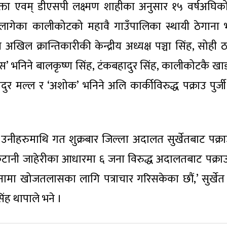
्रवक्ता एवम् डीएसपी लक्ष्मण शाहीका अनुसार १५ वर्षअघिको
प लागेका कालीकोटको महावै गाउँपालिका स्थायी ठेगाना
न अखिल क्रान्तिकारीकी केन्द्रीय अध्यक्ष पञ्चा सिंह, सोही 
ँस’ भनिने बालकृष्ण सिंह, टंकबहादुर सिंह, कालीकोटकै खा
र मल्ल र ‘अशोक’ भनिने अलि कार्कीविरुद्ध पक्राउ पुर्जी
नीहरुमाथि गत शुक्रबार जिल्ला अदालत सुर्खेतबाट पक्राउप
टानी जाहेरीका आधारमा ६ जना विरुद्ध अदालतबाट पक्राउ प
मा खोजतलासका लागि पत्राचार गरिसकेका छौं,’ सुर्खेत प
सिंह थापाले भने ।