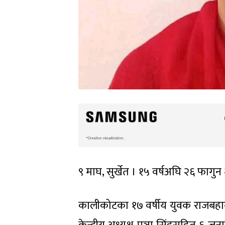
९ माघ, सुर्खेत । १५ वर्षअघि २६ फाग
कालीकोटका १७ वर्षीय युवक राजबहादु