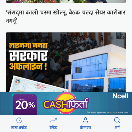
‘संसद्‍मा कालो चस्मा खोल्नू, बैठक चल्दा सेयर कारोबार
नगर्नू’
राष्ट्रिय परिचयपत्रको ‘सर्भर’ समस्याले १६ निकायका
काम प्रभावित
ताजा अपडेट
ट्रेन्डिङ
प्रोफाइल
सर्च