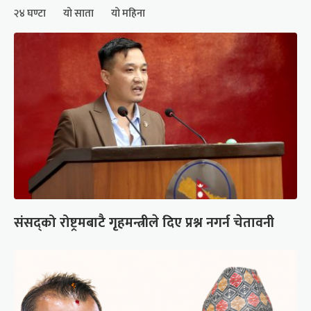
२४ घण्टा
यो साता
यो महिना
संसद्को रोष्ट्रमबाटै गृहमन्त्रीले दिए प्रश्न नगर्न चेतावनी