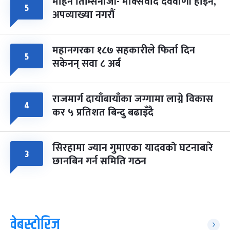
मोहन तिम्सिनाजी- मार्क्सवाद देववाणी होइन,
५
अपव्याख्या नगरौं
महानगरका १८७ सहकारीले फिर्ता दिन
५
सकेनन् सवा ८ अर्ब
राजमार्ग दायाँबायाँका जग्गामा लाग्ने विकास
४
कर ५ प्रतिशत बिन्दु बढाइँदै
सिरहामा ज्यान गुमाएका यादवको घटनाबारे
३
छानबिन गर्न समिति गठन
वेबस्टोरिज