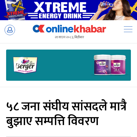
Skip
to
२१ साउन २०८३, बिहीबार
content
५८ जना संघीय सांसदले मात्रै
बुझाए सम्पत्ति विवरण