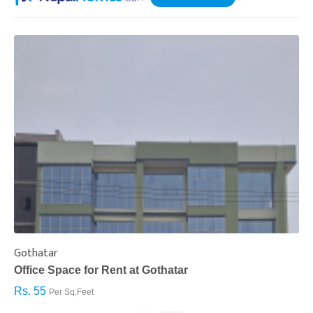
Gothatar
S
Office Space for Rent at Gothatar
H
Rs. 55
R
Per Sq.Feet