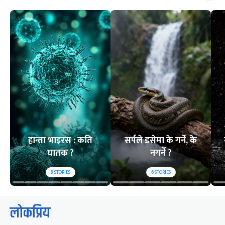
हान्ता भाइरस : कति
सर्पले डसेमा के गर्ने, के
घातक ?
नगर्ने ?
8
STORIES
6
STORIES
लोकप्रिय