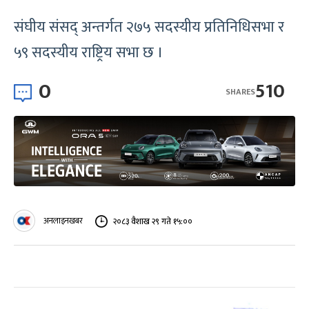
संघीय संसद् अन्तर्गत २७५ सदस्यीय प्रतिनिधिसभा र
५९ सदस्यीय राष्ट्रिय सभा छ ।
0
510
SHARES
अनलाइनखबर
२०८३ वैशाख २९ गते १५:००