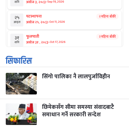
-
असोज ३, २०८३
Sep 19, 2026
शनि
घटस्थापना
२ महिना बाँकी
२५
-
असोज २५, २०८३
Oct 11, 2026
आइत
फूलपाती
२ महिना बाँकी
३१
-
असोज ३१ , २०८३
Oct 17, 2026
शनि
कार्तिक सङ्क्रान्ति
२ महिना बाँकी
१
सिफारिस
-
कार्तिक १, २०८३
Oct 18, 2026
आइत
सिंगो पालिका नै लालपुर्जाविहीन
महानवमी
२ महिना बाँकी
३
-
कार्तिक ३, २०८३
Oct 20, 2026
मंगल
विजयादशमी
२ महिना बाँकी
४
-
कार्तिक ४, २०८३
Oct 21, 2026
बुध
छिमेकसँग सीमा समस्या संवादबाटै
समाधान गर्ने सरकारी सन्देश
पापा‌ङ्कुशा एकादशी व्रत
२ महिना बाँकी
५
-
कार्तिक ५, २०८३
Oct 22, 2026
बिहि