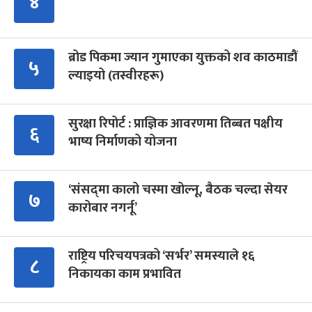
४
ब्रोड पिकमा ज्यान गुमाएका युक्तको शव काठमाडौं
५
ल्याइयो (तस्वीरहरू)
सुरक्षा रिपोर्ट : प्राज्ञिक आवरणमा तिब्बत पक्षीय
६
भाष्य निर्माणको योजना
‘संसद्‍मा कालो चस्मा खोल्नू, बैठक चल्दा सेयर
७
कारोबार नगर्नू’
राष्ट्रिय परिचयपत्रको ‘सर्भर’ समस्याले १६
८
निकायका काम प्रभावित