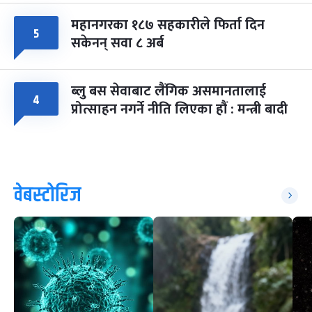
महानगरका १८७ सहकारीले फिर्ता दिन
५
सकेनन् सवा ८ अर्ब
ब्लु बस सेवाबाट लैंगिक असमानतालाई
४
प्रोत्साहन नगर्ने नीति लिएका हौं : मन्त्री बादी
वेबस्टोरिज