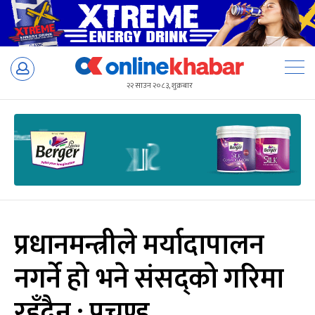
Skip
to
२२ साउन २०८३, शुक्रबार
content
प्रधानमन्त्रीले मर्यादापालन
नगर्ने हो भने संसद्को गरिमा
रहँदैन : प्रचण्ड