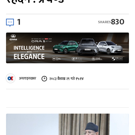
1
830
SHARES
अनलाइनखबर
२०८३ वैशाख २९ गते १५:१४