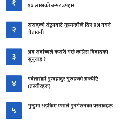
१
१० लाखको बम्पर उपहार
संसद्को रोष्ट्रमबाटै गृहमन्त्रीले दिए प्रश्न नगर्न
२
चेतावनी
अब सर्वोच्चले कसरी गर्छ कांग्रेस विवादको
३
सुनुवाइ ?
पर्वतारोही पुरबहादुर गुरुङको अन्त्येष्टि
४
(तस्वीरहरू)
गुन्डुमा अड्किए एमाले पुनर्गठनका प्रस्तावहरू
५