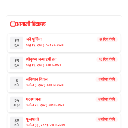
आगामी बिदाहरु
जनै पूर्णिमा
२१ दिन बाँकी
१२
-
भाद्र १२, २०८३
Aug 28, 2026
शुक्र
श्रीकृष्ण जन्माष्टमी व्रत
२८ दिन बाँकी
१९
-
भाद्र १९, २०८३
Sep 4, 2026
शुक्र
संविधान दिवस
१ महिना बाँकी
३
-
असोज ३, २०८३
Sep 19, 2026
शनि
घटस्थापना
२ महिना बाँकी
२५
-
असोज २५, २०८३
Oct 11, 2026
आइत
फूलपाती
२ महिना बाँकी
३१
-
असोज ३१ , २०८३
Oct 17, 2026
शनि