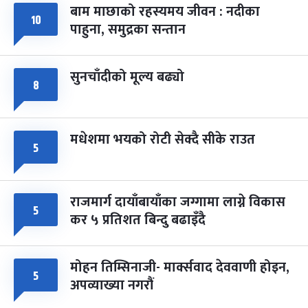
बाम माछाको रहस्यमय जीवन : नदीका
फागुपूर्णिमा
१०
७ महिना बाँकी
८
पाहुना, समुद्रका सन्तान
-
चैत्र ८, २०८३
Mar 22, 2027
सोम
सुनचाँदीको मूल्य बढ्यो
८
मधेशमा भयको रोटी सेक्दै सीके राउत
५
राजमार्ग दायाँबायाँका जग्गामा लाग्ने विकास
५
कर ५ प्रतिशत बिन्दु बढाइँदै
मोहन तिम्सिनाजी- मार्क्सवाद देववाणी होइन,
५
अपव्याख्या नगरौं