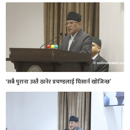
‘सबै पुराना उस्तै ठानेर प्रचण्डलाई घिसार्न खोजिन्छ’