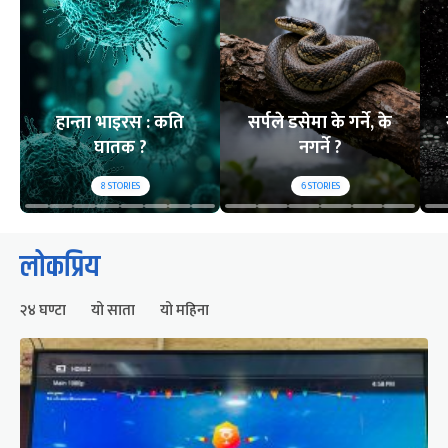
हान्ता भाइरस : कति
सर्पले डसेमा के गर्ने, के
घातक ?
नगर्ने ?
8
STORIES
6
STORIES
लोकप्रिय
२४ घण्टा
यो साता
यो महिना