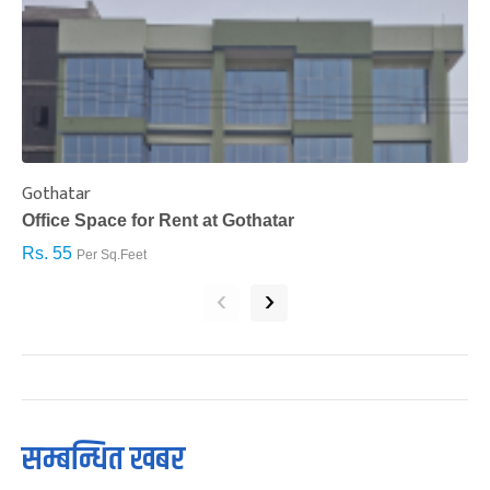
Gothatar
S
Office Space for Rent at Gothatar
H
Rs. 55
R
Per Sq.Feet
‹
›
सम्बन्धित खबर