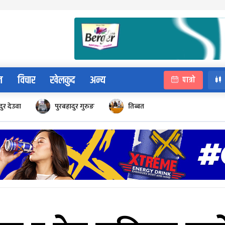
न
विचार
खेलकुद
अन्य
पात्रो
ुर देउवा
पुरबहादुर गुरुङ
तिब्बत