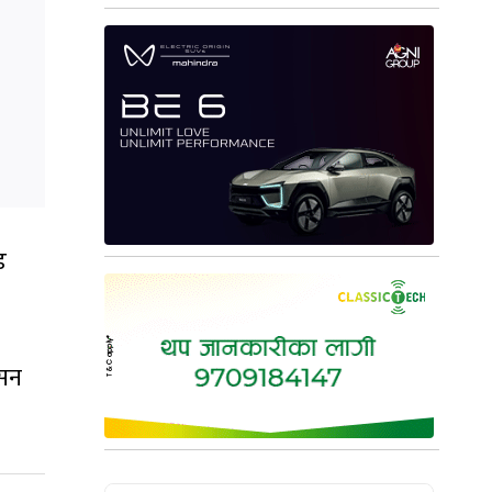
ड
ासन