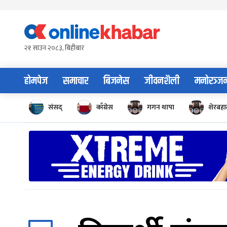
Skip
to
content
२१ साउन २०८३, बिहीबार
होमपेज
समाचार
बिजनेस
जीवनशैली
मनोरञ्ज
संसद्
काँग्रेस
गगन थापा
शेरबहाद