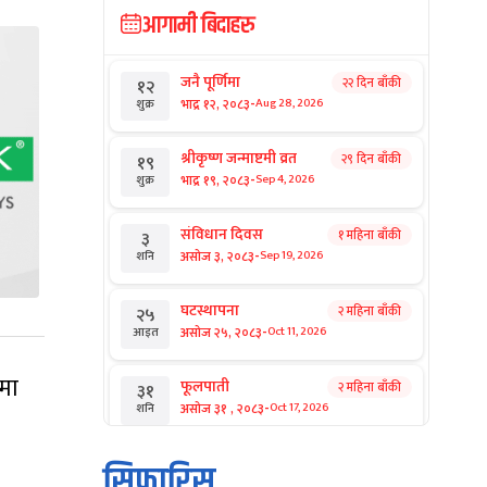
आगामी बिदाहरु
जनै पूर्णिमा
२२ दिन बाँकी
१२
-
भाद्र १२, २०८३
Aug 28, 2026
शुक्र
श्रीकृष्ण जन्माष्टमी व्रत
२९ दिन बाँकी
१९
-
भाद्र १९, २०८३
Sep 4, 2026
शुक्र
संविधान दिवस
१ महिना बाँकी
३
-
असोज ३, २०८३
Sep 19, 2026
शनि
घटस्थापना
२ महिना बाँकी
२५
-
असोज २५, २०८३
Oct 11, 2026
आइत
ामा
फूलपाती
२ महिना बाँकी
३१
-
असोज ३१ , २०८३
Oct 17, 2026
शनि
कार्तिक सङ्क्रान्ति
२ महिना बाँकी
१
सिफारिस
-
कार्तिक १, २०८३
Oct 18, 2026
आइत