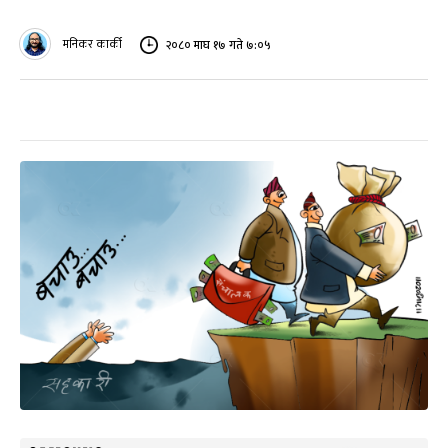
मनिकर कार्की
२०८० माघ १७ गते ७:०५