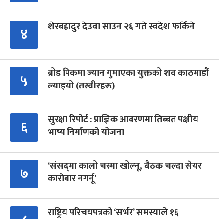
शेरबहादुर देउवा साउन २६ गते स्वदेश फर्किने
४
ब्रोड पिकमा ज्यान गुमाएका युक्तको शव काठमाडौं
५
ल्याइयो (तस्वीरहरू)
सुरक्षा रिपोर्ट : प्राज्ञिक आवरणमा तिब्बत पक्षीय
६
भाष्य निर्माणको योजना
‘संसद्‍मा कालो चस्मा खोल्नू, बैठक चल्दा सेयर
७
कारोबार नगर्नू’
राष्ट्रिय परिचयपत्रको ‘सर्भर’ समस्याले १६