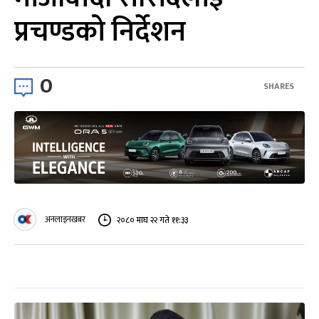
प्रचण्डको निर्देशन
0
SHARES
अनलाइनखबर
२०८० माघ २२ गते ११:३३