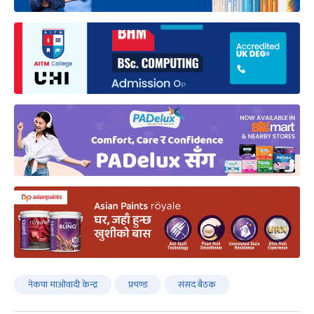
नेकपा माओवादी केन्द्र
प्रचण्ड
संसद बैठक