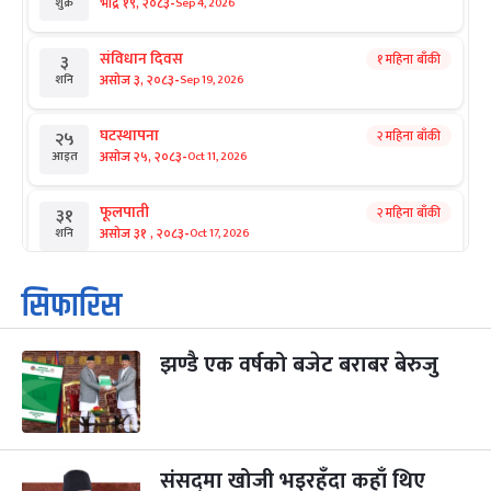
-
भाद्र १९, २०८३
Sep 4, 2026
शुक्र
संविधान दिवस
१ महिना बाँकी
३
-
असोज ३, २०८३
Sep 19, 2026
शनि
घटस्थापना
२ महिना बाँकी
२५
-
असोज २५, २०८३
Oct 11, 2026
आइत
फूलपाती
२ महिना बाँकी
३१
-
असोज ३१ , २०८३
Oct 17, 2026
शनि
कार्तिक सङ्क्रान्ति
२ महिना बाँकी
१
सिफारिस
-
कार्तिक १, २०८३
Oct 18, 2026
आइत
झण्डै एक वर्षको बजेट बराबर बेरुजु
महानवमी
२ महिना बाँकी
३
-
कार्तिक ३, २०८३
Oct 20, 2026
मंगल
विजयादशमी
२ महिना बाँकी
४
-
कार्तिक ४, २०८३
Oct 21, 2026
बुध
संसद्‌मा खोजी भइरहँदा कहाँ थिए