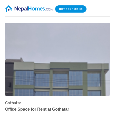
HOT PROPERTIES
Gothatar
S
Office Space for Rent at Gothatar
H