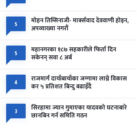
मोहन तिम्सिनाजी- मार्क्सवाद देववाणी होइन,
५
अपव्याख्या नगरौं
महानगरका १८७ सहकारीले फिर्ता दिन
५
सकेनन् सवा ८ अर्ब
राजमार्ग दायाँबायाँका जग्गामा लाग्ने विकास
४
कर ५ प्रतिशत बिन्दु बढाइँदै
सिरहामा ज्यान गुमाएका यादवको घटनाबारे
३
छानबिन गर्न समिति गठन