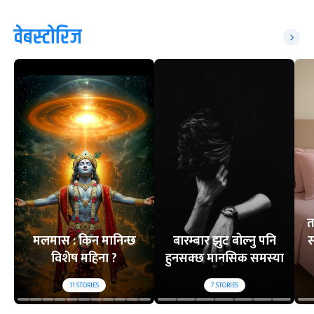
वेबस्टोरिज
त
मलमास : किन मानिन्छ
बारम्बार झुट बोल्नु पनि
स
विशेष महिना ?
हुनसक्छ मानसिक समस्या
11
STORIES
7
STORIES