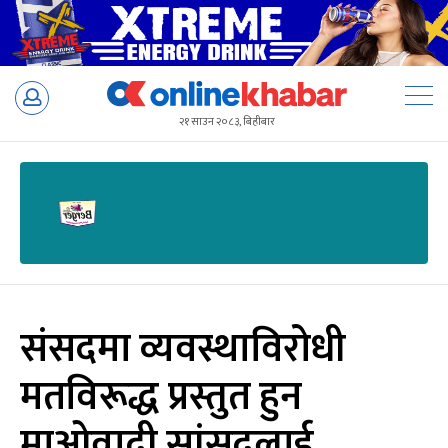
Skip
to
२१ साउन २०८३, बिहीबार
content
संसदमा व्यवस्थाविरोधी
मतविरूद्ध प्रस्तुत हुन
माओवादी सांसदलाई