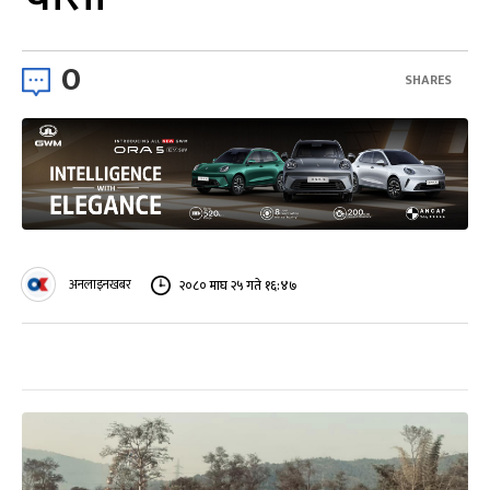
0
SHARES
अनलाइनखबर
२०८० माघ २५ गते १६:४७