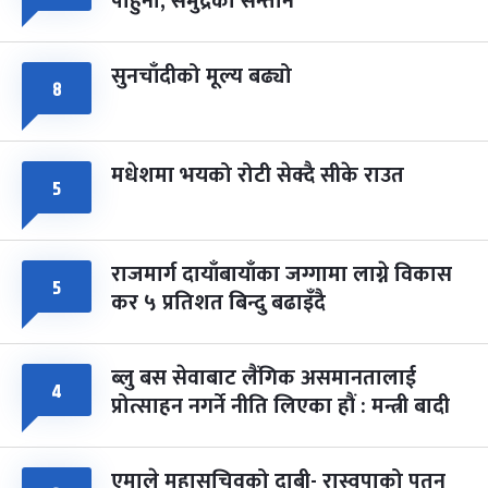
पाहुना, समुद्रका सन्तान
-
चैत्र ८, २०८३
Mar 22, 2027
सोम
सुनचाँदीको मूल्य बढ्यो
८
मधेशमा भयको रोटी सेक्दै सीके राउत
५
राजमार्ग दायाँबायाँका जग्गामा लाग्ने विकास
५
कर ५ प्रतिशत बिन्दु बढाइँदै
ब्लु बस सेवाबाट लैंगिक असमानतालाई
४
प्रोत्साहन नगर्ने नीति लिएका हौं : मन्त्री बादी
एमाले महासचिवको दाबी- रास्वपाको पतन