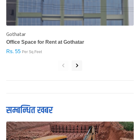
Gothatar
S
Office Space for Rent at Gothatar
H
Rs. 55
R
Per Sq.Feet
‹
›
सम्बन्धित खबर