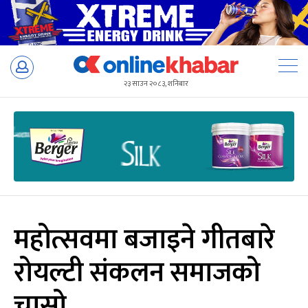
Skip
to
२३ साउन २०८३, शनिबार
content
महोत्सवमा बजाइने गीतबारे
रोयल्टी संकलन समाजको
चासो