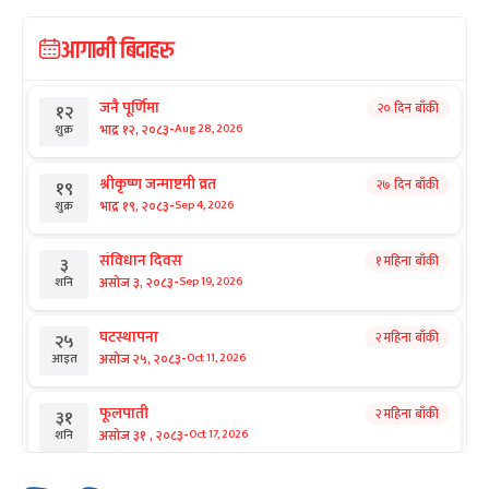
आगामी बिदाहरु
जनै पूर्णिमा
२० दिन बाँकी
१२
-
भाद्र १२, २०८३
Aug 28, 2026
शुक्र
श्रीकृष्ण जन्माष्टमी व्रत
२७ दिन बाँकी
१९
-
भाद्र १९, २०८३
Sep 4, 2026
शुक्र
संविधान दिवस
१ महिना बाँकी
३
-
असोज ३, २०८३
Sep 19, 2026
शनि
घटस्थापना
२ महिना बाँकी
२५
-
असोज २५, २०८३
Oct 11, 2026
आइत
फूलपाती
२ महिना बाँकी
३१
-
असोज ३१ , २०८३
Oct 17, 2026
शनि