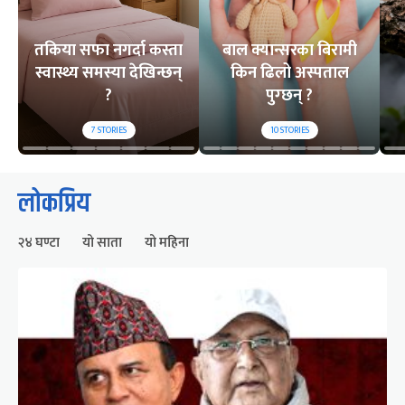
तकिया सफा नगर्दा कस्ता
बाल क्यान्सरका बिरामी
स्वास्थ्य समस्या देखिन्छन्
किन ढिलो अस्पताल
?
पुग्छन् ?
7
STORIES
10
STORIES
लोकप्रिय
२४ घण्टा
यो साता
यो महिना