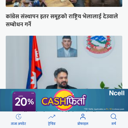
कांग्रेस संस्थापन इतर समूहको राष्ट्रिय भेलालाई देउवाले
सम्बोधन गर्ने
प्रधानमन्त्री बालेनले ल्याएको विधेयक संसदीय
समितिबाट जस्ताको तस्तै सदर
ताजा अपडेट
ट्रेन्डिङ
प्रोफाइल
सर्च