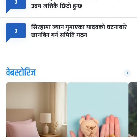
३
उदय जत्तिकै छिटो हुन्छ
सिरहामा ज्यान गुमाएका यादवको घटनाबारे
३
छानबिन गर्न समिति गठन
वेबस्टोरिज