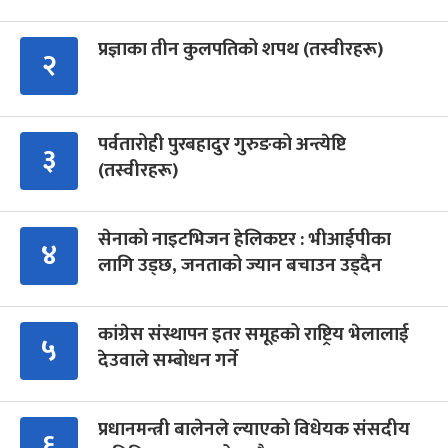
प्रज्ञाका तीन कुलपतिको शपथ (तस्वीरहरू)
२
पर्वतारोही पुरबहादुर गुरुङको अन्त्येष्टि
३
(तस्वीरहरू)
सेनाको नाइटभिजन हेलिकप्टर : भीआईपीका
४
लागि उड्छ, जनताको ज्यान बचाउन उड्दैन
कांग्रेस संस्थापन इतर समूहको राष्ट्रिय भेलालाई
५
देउवाले सम्बोधन गर्ने
प्रधानमन्त्री बालेनले ल्याएको विधेयक संसदीय
६