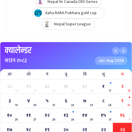
Nepal Vs Canada ODI Series
Aaha RARA Pokhara gold cup
Nepal Super League
क्यालेन्डर
साउन २०८३
Jul
Aug 2026
/
आ
सो
मं
बु
बि
शु
श
२८
२९
३०
३१
३२
१
२
12
13
14
15
16
17
18
३
४
५
६
७
८
९
19
20
21
22
23
24
25
१०
११
१२
१३
१४
१५
१६
26
27
28
29
30
31
1
१७
१८
१९
२०
२१
२२
२३