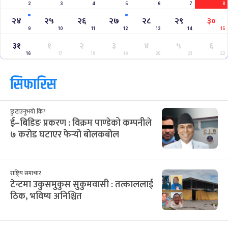
2
3
4
5
6
7
8
२४
२५
२६
२७
२८
२९
३०
9
10
11
12
13
14
15
३१
१
२
३
४
५
६
16
17
18
19
20
21
22
सिफारिस
छुटाउनुभयो कि?
ई–बिडिङ प्रकरण : विक्रम पाण्डेको कम्पनीले
७ करोड घटाएर फेर्‍यो बोलकबोल
राष्ट्रिय समाचार
टेन्टमा उकुसमुकुस सुकुमवासी : तत्काललाई
ठिक, भविष्य अनिश्चित