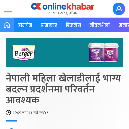
२३ साउन २०८३, शनिबार
होमपेज
समाचार
बिजनेस
जीवनशैली
मनोर
नेपाली महिला खेलाडीलाई भाग्य
बदल्न प्रदर्शनमा परिवर्तन
आवश्यक
२०८० माघ २६ गते २०:४९