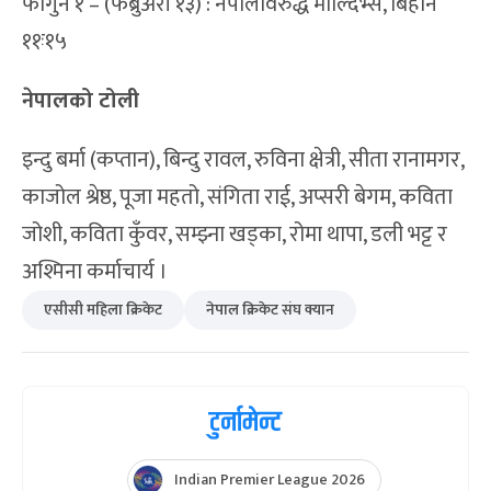
फागुन १ – (फेब्रुअरी १३) : नेपालविरुद्ध माल्दिभ्स, बिहान
११ः१५
नेपालको टोली
इन्दु बर्मा (कप्तान), बिन्दु रावल, रुविना क्षेत्री, सीता रानामगर,
काजोल श्रेष्ठ, पूजा महतो, संगिता राई, अप्सरी बेगम, कविता
जोशी, कविता कुँवर, सम्झ्ना खड्का, रोमा थापा, डली भट्ट र
अश्मिना कर्माचार्य ।
एसीसी महिला क्रिकेट
नेपाल क्रिकेट संघ क्यान
टुर्नामेन्ट
Indian Premier League 2026