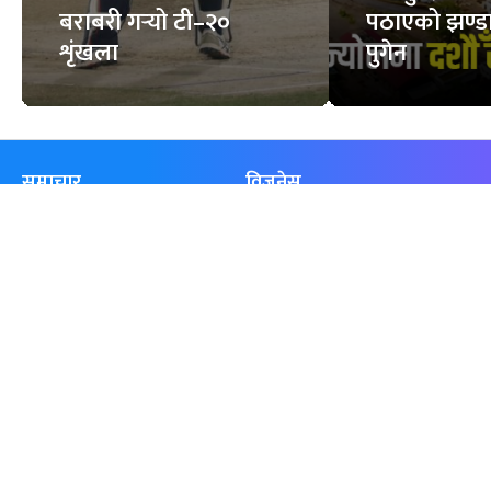
बराबरी गर्‍यो टी–२०
पठाएको झण्डा
शृंखला
पुगेन
समाचार
विजनेस
समाज
बजार
विचार/ब्लग
पर्यटन
साहित्य
रोजगार
अन्तर्वार्ता
बैँक / वित्त
खेलकुद़़
अटो
जीवनशैली/स्वास्थ्य
सूचना-प्रविधि
प्रवास
अन्तर्राष्ट्रिय