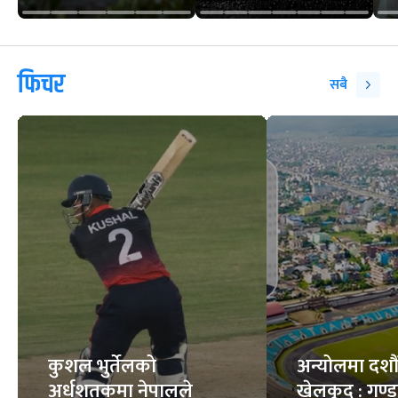
फिचर
सबै
कुशल भुर्तेलको
अन्योलमा दशौँ र
अर्धशतकमा नेपालले
खेलकुद : गण्