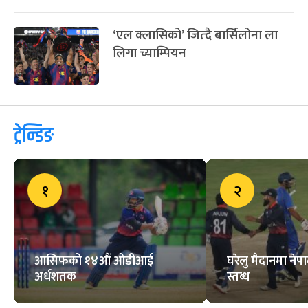
‘एल क्लासिको’ जित्दै बार्सिलोना ला
लिगा च्याम्पियन
ट्रेन्डिङ
१
२
आसिफको १४औं ओडीआई
घरेलु मैदानमा नेप
अर्धशतक
स्तब्ध