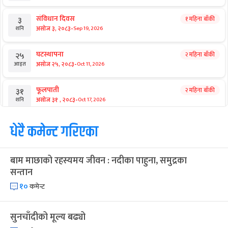
संविधान दिवस
१ महिना बाँकी
३
-
असोज ३, २०८३
Sep 19, 2026
शनि
घटस्थापना
२ महिना बाँकी
२५
-
असोज २५, २०८३
Oct 11, 2026
आइत
फूलपाती
२ महिना बाँकी
३१
-
असोज ३१ , २०८३
Oct 17, 2026
शनि
कार्तिक सङ्क्रान्ति
धेरै कमेन्ट गरिएका
२ महिना बाँकी
१
-
कार्तिक १, २०८३
Oct 18, 2026
आइत
बाम माछाको रहस्यमय जीवन : नदीका पाहुना, समुद्रका
महानवमी
२ महिना बाँकी
३
सन्तान
-
कार्तिक ३, २०८३
Oct 20, 2026
मंगल
१०
कमेन्ट
विजयादशमी
२ महिना बाँकी
४
-
कार्तिक ४, २०८३
Oct 21, 2026
बुध
सुनचाँदीको मूल्य बढ्यो