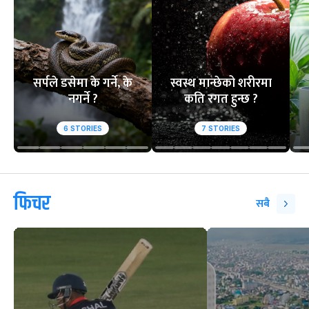
सर्पले डसेमा के गर्ने, के
स्वस्थ मान्छेको शरीरमा
नगर्ने ?
कति रगत हुन्छ ?
6
STORIES
7
STORIES
फिचर
सबै