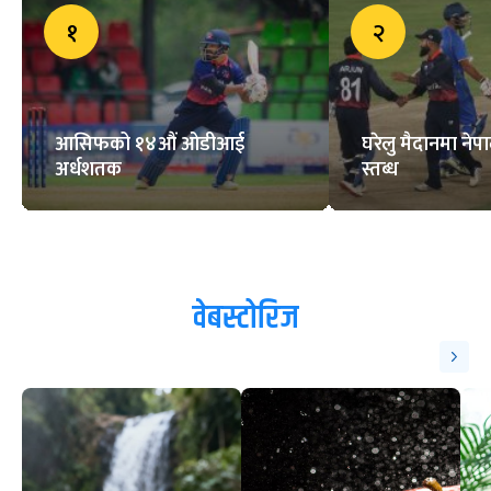
१
२
आसिफको १४औं ओडीआई
घरेलु मैदानमा नेप
अर्धशतक
स्तब्ध
वेबस्टोरिज