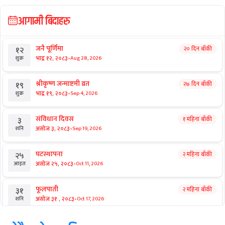
आगामी बिदाहरु
जनै पूर्णिमा
२० दिन बाँकी
१२
-
भाद्र १२, २०८३
Aug 28, 2026
शुक्र
श्रीकृष्ण जन्माष्टमी व्रत
२७ दिन बाँकी
१९
-
भाद्र १९, २०८३
Sep 4, 2026
शुक्र
संविधान दिवस
१ महिना बाँकी
३
-
असोज ३, २०८३
Sep 19, 2026
शनि
घटस्थापना
२ महिना बाँकी
२५
-
असोज २५, २०८३
Oct 11, 2026
आइत
फूलपाती
२ महिना बाँकी
३१
-
असोज ३१ , २०८३
Oct 17, 2026
शनि
कार्तिक सङ्क्रान्ति
२ महिना बाँकी