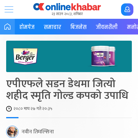
२३ साउन २०८३, शनिबार
होमपेज
समाचार
बिजनेस
जीवनशैली
मनोर
एपीएफले सडन डेथमा जित्यो
शहीद स्मृति गोल्ड कपको उपाधि
२०८० माघ २७ गते २०:३५
नवीन तिमल्सिना