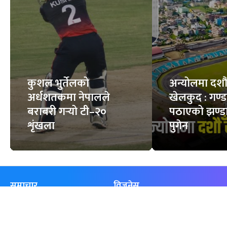
कुशल भुर्तेलको
अन्योलमा दशौँ र
अर्धशतकमा नेपालले
खेलकुद : गण्
बराबरी गर्‍यो टी–२०
पठाएको झण्डा
शृंखला
पुगेन
समाचार
विजनेस
समाज
बजार
विचार/ब्लग
पर्यटन