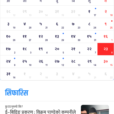
आ
सो
मं
बु
बि
शु
श
२८
२९
३०
३१
३२
१
२
12
13
14
15
16
17
18
३
४
५
६
७
८
९
19
20
21
22
23
24
25
१०
११
१२
१३
१४
१५
१६
26
27
28
29
30
31
1
१७
१८
१९
२०
२१
२२
२३
2
3
4
5
6
7
8
२४
२५
२६
२७
२८
२९
३०
9
10
11
12
13
14
15
३१
१
२
३
४
५
६
16
17
18
19
20
21
22
सिफारिस
छुटाउनुभयो कि?
ई–बिडिङ प्रकरण : विक्रम पाण्डेको कम्पनीले