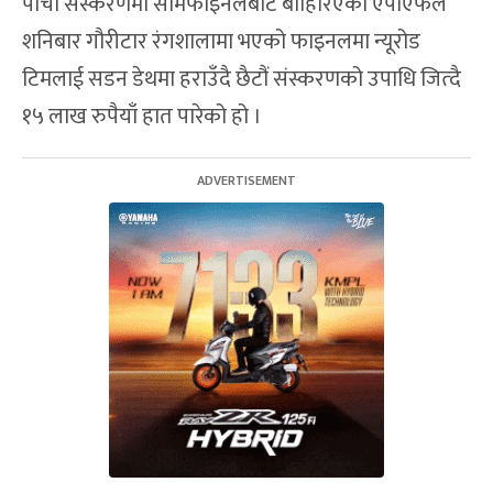
पाँचौं संस्करणमा सेमिफाइनलबाटै बाहिरिएको एपीएफले
शनिबार गौरीटार रंगशालामा भएको फाइनलमा न्यूरोड
टिमलाई सडन डेथमा हराउँदै छैटौं संस्करणको उपाधि जित्दै
१५ लाख रुपैयाँ हात पारेको हो ।