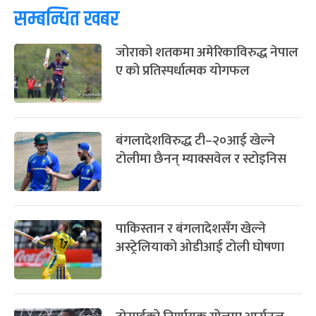
-
चैत्र ८, २०८३
Mar 22, 2027
सोम
सम्बन्धित खबर
जोराको शतकमा अमेरिकाविरुद्ध नेपाल
ए को प्रतिस्पर्धात्मक योगफल
बंगलादेशविरुद्ध टी–२०आई खेल्ने
टोलीमा छैनन् म्याक्सवेल र स्टोइनिस
पाकिस्तान र बंगलादेशसँग खेल्ने
अस्ट्रेलियाको ओडीआई टोली घोषणा