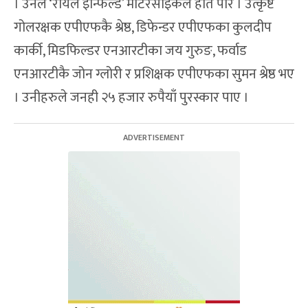
। उनले ‘रोयल इन्फिल्ड’ मोटरसाइकल हात पारे । उत्कृष्ट
गोलरक्षक एपीएफकै श्रेष्ठ, डिफेन्डर एपीएफका कुलदीप
कार्की, मिडफिल्डर एनआरटीका जय गुरुङ, फर्वाड
एनआरटीकै जोन ग्लोरी र प्रशिक्षक एपीएफका सुमन श्रेष्ठ भए
। उनीहरुले जनही २५ हजार रुपैयाँ पुरस्कार पाए ।