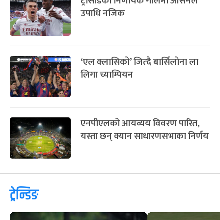
ट्रोसार्डको निर्णायक गोलमा आर्सनल
उपाधि नजिक
‘एल क्लासिको’ जित्दै बार्सिलोना ला
लिगा च्याम्पियन
एनपीएलको आयव्यय विवरण पारित,
यस्ता छन् क्यान साधारणसभाका निर्णय
ट्रेन्डिङ