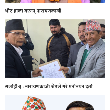
भोट हाल्न गएनन् नारायणकाजी
सर्लाही-३ : नारायणकाजी श्रेष्ठले गरे मनोनयन दर्ता