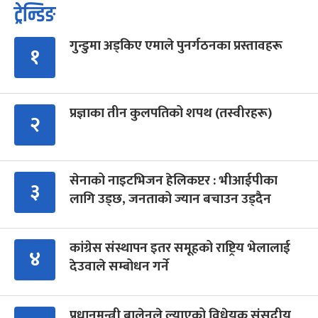
ट्रेन्डिङ
गुन्डुमा अड्किए एमाले पुनर्गठनका प्रस्तावहरू
१
प्रज्ञाका तीन कुलपतिको शपथ (तस्वीरहरू)
२
सेनाको नाइटभिजन हेलिकप्टर : भीआईपीका
३
लागि उड्छ, जनताको ज्यान बचाउन उड्दैन
कांग्रेस संस्थापन इतर समूहको राष्ट्रिय भेलालाई
४
देउवाले सम्बोधन गर्ने
प्रधानमन्त्री बालेनले ल्याएको विधेयक संसदीय