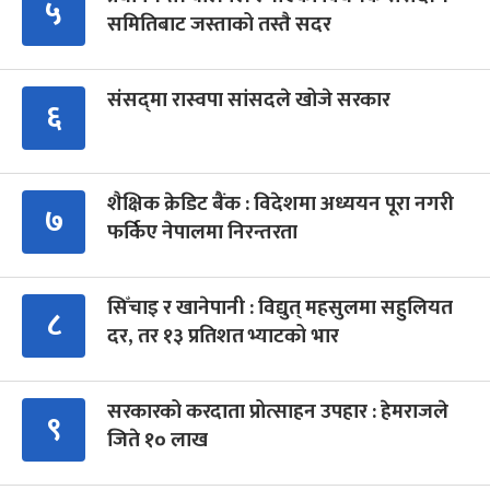
५
समितिबाट जस्ताको तस्तै सदर
संसद्‍मा रास्वपा सांसदले खोजे सरकार
६
शैक्षिक क्रेडिट बैंक : विदेशमा अध्ययन पूरा नगरी
७
फर्किए नेपालमा निरन्तरता
सिँचाइ र खानेपानी : विद्युत् महसुलमा सहुलियत
८
दर, तर १३ प्रतिशत भ्याटको भार
सरकारको करदाता प्रोत्साहन उपहार : हेमराजले
९
जिते १० लाख