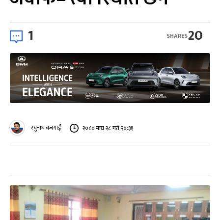
1
20
SHARES
रघुनाथ बजगाईं
२०८० माघ २८ गते २०:३१