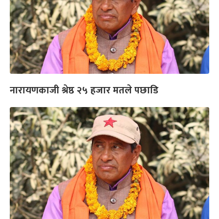
नारायणकाजी श्रेष्ठ २५ हजार मतले पछाडि