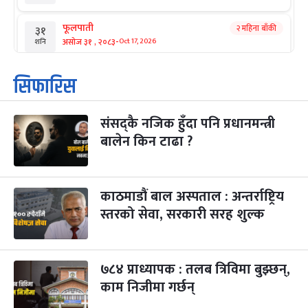
फूलपाती
२ महिना बाँकी
३१
-
असोज ३१ , २०८३
Oct 17, 2026
शनि
कार्तिक सङ्क्रान्ति
२ महिना बाँकी
१
सिफारिस
-
कार्तिक १, २०८३
Oct 18, 2026
आइत
संसद्कै नजिक हुँदा पनि प्रधानमन्त्री
महानवमी
२ महिना बाँकी
३
-
बालेन किन टाढा ?
कार्तिक ३, २०८३
Oct 20, 2026
मंगल
विजयादशमी
२ महिना बाँकी
४
-
कार्तिक ४, २०८३
Oct 21, 2026
बुध
काठमाडौं बाल अस्पताल : अन्तर्राष्ट्रिय
स्तरको सेवा, सरकारी सरह शुल्क
पापा‌ङ्कुशा एकादशी व्रत
२ महिना बाँकी
५
-
कार्तिक ५, २०८३
Oct 22, 2026
बिहि
७८४ प्राध्यापक : तलब त्रिविमा बुझ्छन्,
कुकुर तिहार
३ महिना बाँकी
२२
-
कार्तिक २२, २०८३
काम निजीमा गर्छन्
Nov 8, 2026
आइत