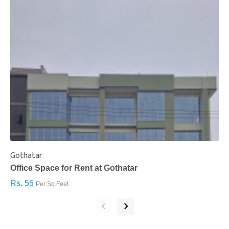
Gothatar
S
Office Space for Rent at Gothatar
H
Rs. 55
R
Per Sq.Feet
‹
›