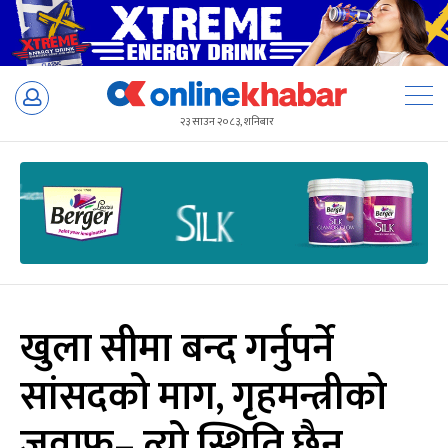
Skip
to
२३ साउन २०८३, शनिबार
content
खुला सीमा बन्द गर्नुपर्ने
सांसदको माग, गृहमन्त्रीको
जवाफ– त्यो स्थिति छैन