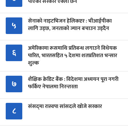
पाएको सरकार एक्लो छैन
सेनाको नाइटभिजन हेलिकप्टर : भीआईपीका
५
लागि उड्छ, जनताको ज्यान बचाउन उड्दैन
अमेरिकामा रूसमाथि प्रतिबन्ध लगाउने विधेयक
६
पारित, भारतसहित ५ देशमा शतप्रतिशत भन्सार
शुल्क
शैक्षिक क्रेडिट बैंक : विदेशमा अध्ययन पूरा नगरी
७
फर्किए नेपालमा निरन्तरता
संसद्‍मा रास्वपा सांसदले खोजे सरकार
८