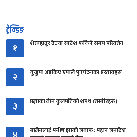
ट्रेन्डिङ
शेरबहादुर देउवा स्वदेश फर्किने समय परिवर्तन
१
गुन्डुमा अड्किए एमाले पुनर्गठनका प्रस्तावहरू
२
प्रज्ञाका तीन कुलपतिको शपथ (तस्वीरहरू)
३
बालेनलाई मनीष झाको जवाफ : महान जनादेश
४