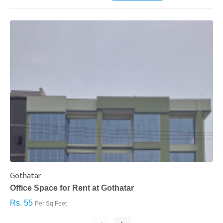
Gothatar
S
Office Space for Rent at Gothatar
H
Rs. 55
R
Per Sq.Feet