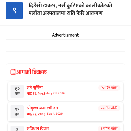
दिउँसो डाक्टर, नर्स कुटिएको कालीकोटको
९
पलाँता अस्पतालमा राति फेरि आक्रमण
Advertisment
आगामी बिदाहरु
जनै पूर्णिमा
२० दिन बाँकी
१२
-
भाद्र १२, २०८३
Aug 28, 2026
शुक्र
श्रीकृष्ण जन्माष्टमी व्रत
२७ दिन बाँकी
१९
-
भाद्र १९, २०८३
Sep 4, 2026
शुक्र
संविधान दिवस
१ महिना बाँकी
३