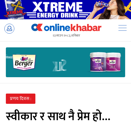
Skip
to
२३ साउन २०८३, शनिबार
content
प्रणय दिवस :
स्वीकार र साथ नै प्रेम हो…