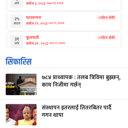
-
असोज ३, २०८३
Sep 19, 2026
शनि
घटस्थापना
२ महिना बाँकी
२५
-
असोज २५, २०८३
Oct 11, 2026
आइत
फूलपाती
२ महिना बाँकी
३१
-
असोज ३१ , २०८३
Oct 17, 2026
शनि
कार्तिक सङ्क्रान्ति
२ महिना बाँकी
१
सिफारिस
-
कार्तिक १, २०८३
Oct 18, 2026
आइत
७८४ प्राध्यापक : तलब त्रिविमा बुझ्छन्,
महानवमी
२ महिना बाँकी
३
-
काम निजीमा गर्छन्
कार्तिक ३, २०८३
Oct 20, 2026
मंगल
विजयादशमी
२ महिना बाँकी
४
-
कार्तिक ४, २०८३
Oct 21, 2026
बुध
संस्थापन इतरलाई तितरबितर पार्दै
गगन थापा
पापा‌ङ्कुशा एकादशी व्रत
२ महिना बाँकी
५
-
कार्तिक ५, २०८३
Oct 22, 2026
बिहि