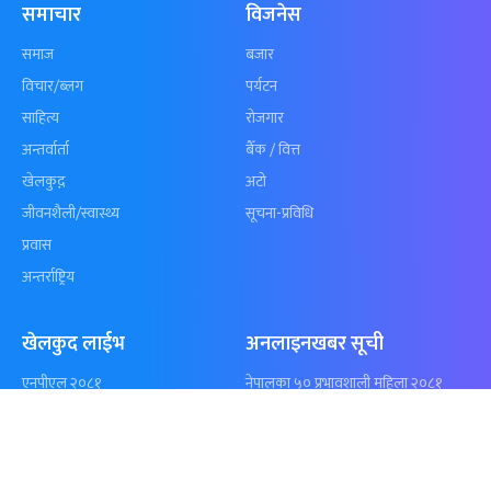
समाचार
विजनेस
समाज
बजार
विचार/ब्लग
पर्यटन
साहित्य
रोजगार
अन्तर्वार्ता
बैँक / वित्त
खेलकुद़़
अटो
जीवनशैली/स्वास्थ्य
सूचना-प्रविधि
प्रवास
अन्तर्राष्ट्रिय
खेलकुद लाईभ
अनलाइनखबर सूची