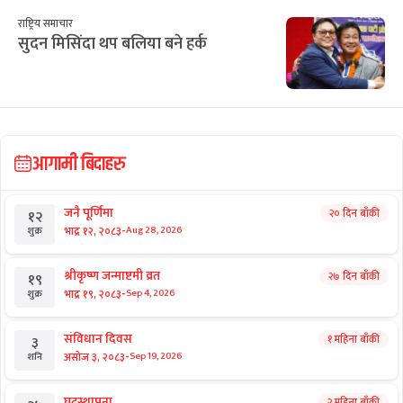
राष्ट्रिय समाचार
डा. मनोज शर्मा : चोलेन्द्रशमशेरका ‘हिरा’
राष्ट्रिय समाचार
सुदन मिसिंदा थप बलिया बने हर्क
आगामी बिदाहरु
जनै पूर्णिमा
२० दिन बाँकी
१२
-
भाद्र १२, २०८३
Aug 28, 2026
शुक्र
श्रीकृष्ण जन्माष्टमी व्रत
२७ दिन बाँकी
१९
-
भाद्र १९, २०८३
Sep 4, 2026
शुक्र