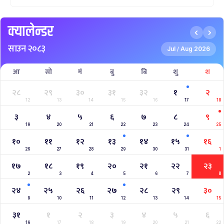
Nepal Vs Canada ODI Series
Aaha RARA Pokhara gold cup
Nepal Super League
क्यालेन्डर
साउन २०८३
Jul
Aug 2026
/
आ
सो
मं
बु
बि
शु
श
२८
२९
३०
३१
३२
१
२
12
13
14
15
16
17
18
३
४
५
६
७
८
९
19
20
21
22
23
24
25
१०
११
१२
१३
१४
१५
१६
26
27
28
29
30
31
1
१७
१८
१९
२०
२१
२२
२३