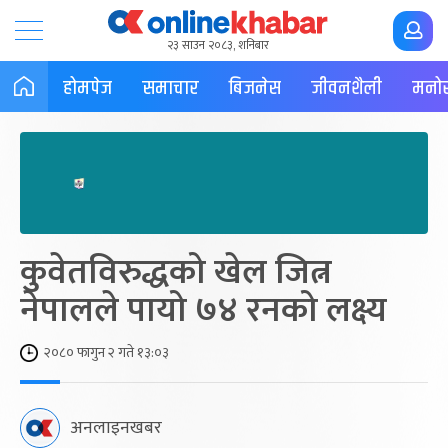
२३ साउन २०८३, शनिबार
होमपेज
समाचार
बिजनेस
जीवनशैली
मनोर
कुवेतविरुद्धको खेल जित्न
नेपालले पायो ७४ रनको लक्ष्य
२०८० फागुन २ गते १३:०३
अनलाइनखबर