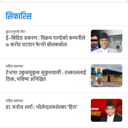
2
3
4
5
6
7
8
२४
२५
२६
२७
२८
२९
३०
9
10
11
12
13
14
15
३१
१
२
३
४
५
६
16
17
18
19
20
21
22
सिफारिस
छुटाउनुभयो कि?
ई–बिडिङ प्रकरण : विक्रम पाण्डेको कम्पनीले
७ करोड घटाएर फेर्‍यो बोलकबोल
राष्ट्रिय समाचार
टेन्टमा उकुसमुकुस सुकुमवासी : तत्काललाई
ठिक, भविष्य अनिश्चित