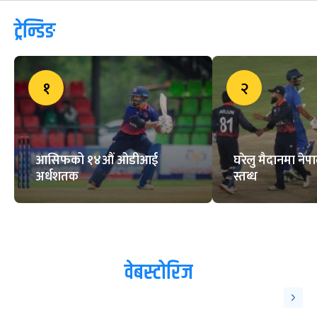
ब्रिटिश गोर्खाली क्रिकेट लिग सुरु
ट्रेन्डिङ
१
२
आसिफको १४औं ओडीआई
घरेलु मैदानमा नेप
अर्धशतक
स्तब्ध