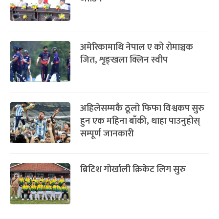
खेलकुदलाई पर्यटन र अर्थतन्त्रसँग
जोडिने
अमेरिकामाथि नेपाल ए को रोमाञ्चक
जित, शृङ्खला क्लिन स्वीप
अहिलेसम्मकै ठूलो फिफा विश्वकप सुरु
हुन एक महिना बाँकी, थाहा पाउनुहोस्
सम्पूर्ण जानकारी