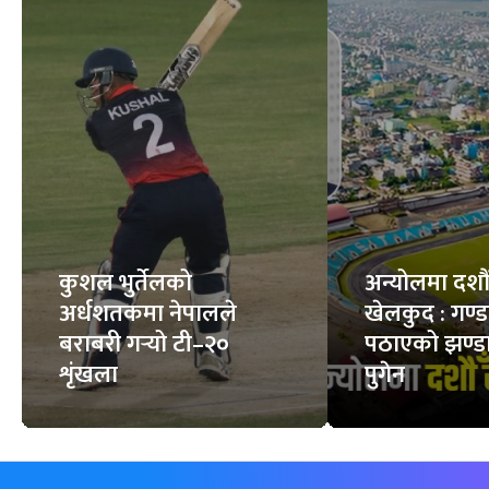
फिचर
सबै
कुशल भुर्तेलको
अन्योलमा दशौँ र
अर्धशतकमा नेपालले
खेलकुद : गण्
बराबरी गर्‍यो टी–२०
पठाएको झण्डा
शृंखला
पुगेन