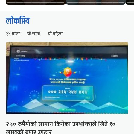
लोकप्रिय
२४ घण्टा
यो साता
यो महिना
२५० रुपैयाँको सामान किनेका उपभोक्ताले जिते १०
लाखको बम्पर उपहार