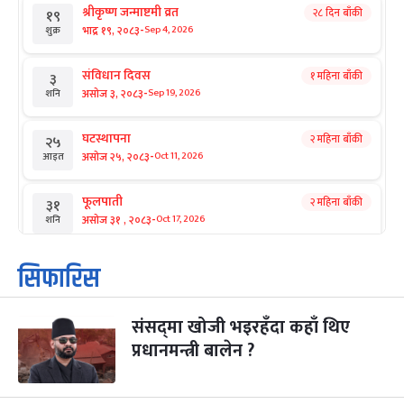
श्रीकृष्ण जन्माष्टमी व्रत
२८ दिन बाँकी
१९
-
भाद्र १९, २०८३
Sep 4, 2026
शुक्र
संविधान दिवस
१ महिना बाँकी
३
-
असोज ३, २०८३
Sep 19, 2026
शनि
घटस्थापना
२ महिना बाँकी
२५
-
असोज २५, २०८३
Oct 11, 2026
आइत
फूलपाती
२ महिना बाँकी
३१
-
असोज ३१ , २०८३
Oct 17, 2026
शनि
कार्तिक सङ्क्रान्ति
२ महिना बाँकी
१
सिफारिस
-
कार्तिक १, २०८३
Oct 18, 2026
आइत
संसद्‌मा खोजी भइरहँदा कहाँ थिए
महानवमी
२ महिना बाँकी
३
-
प्रधानमन्त्री बालेन ?
कार्तिक ३, २०८३
Oct 20, 2026
मंगल
विजयादशमी
२ महिना बाँकी
४