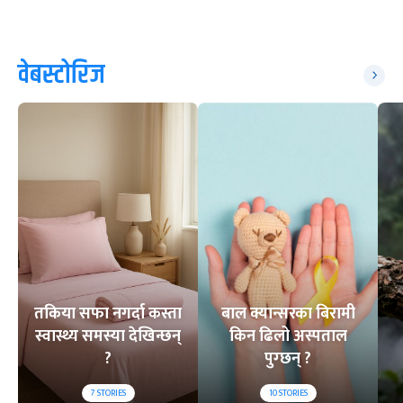
वेबस्टोरिज
तकिया सफा नगर्दा कस्ता
बाल क्यान्सरका बिरामी
स्वास्थ्य समस्या देखिन्छन्
किन ढिलो अस्पताल
?
पुग्छन् ?
7
STORIES
10
STORIES