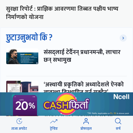
सुरक्षा रिपोर्ट : प्राज्ञिक आवरणमा तिब्बत पक्षीय भाष्य
निर्माणको योजना
छुटाउनुभयो कि ?
संसद्लाई टेर्दैनन् प्रधानमन्त्री, लाचार
छन् सभामुख
‘अस्थायी प्रकृतिको अध्यादेशले ऐनको
व्यवस्था विस्थापित गर्न सक्दैन’
सरकार-प्रसाईं लुकामारी : छिनमै
पक्राउ, तुरुन्तै रिहा
ताजा अपडेट
ट्रेन्डिङ
प्रोफाइल
सर्च