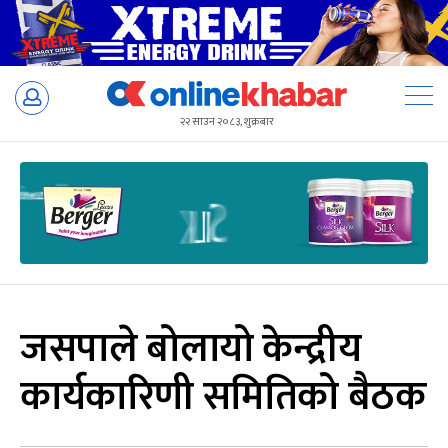
Skip
to
२२ साउन २०८३, शुक्रबार
content
जसपाले बोलायो केन्द्रीय
कार्यकारिणी समितिको बैठक