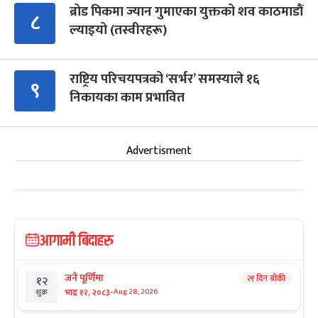
ब्रोड पिकमा ज्यान गुमाएका युक्तको शव काठमाडौं
८
ल्याइयो (तस्वीरहरू)
राष्ट्रिय परिचयपत्रको ‘सर्भर’ समस्याले १६
९
निकायका काम प्रभावित
Advertisment
आगामी बिदाहरु
जनै पूर्णिमा
२१ दिन बाँकी
१२
-
भाद्र १२, २०८३
Aug 28, 2026
शुक्र