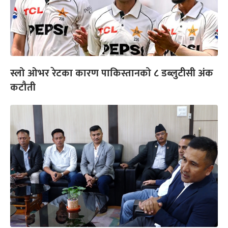
स्लो ओभर रेटका कारण पाकिस्तानको ८ डब्लुटीसी अंक
कटौती