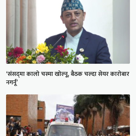
‘संसद्‍मा कालो चस्मा खोल्नू, बैठक चल्दा सेयर कारोबार
नगर्नू’