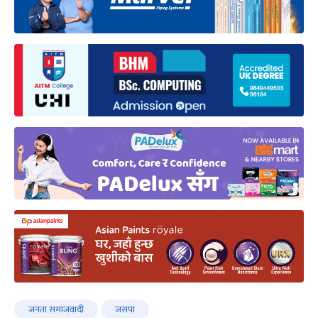
जनता समाजवादी
जसपा