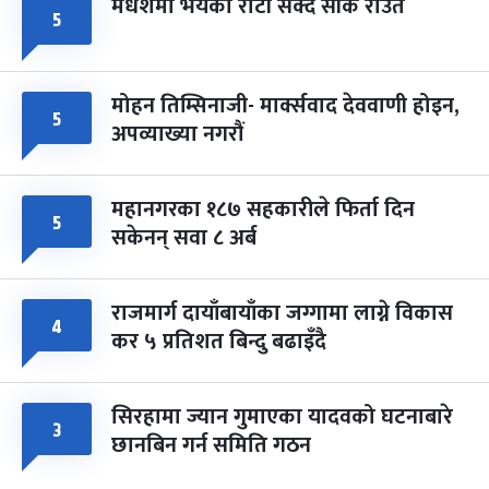
मधेशमा भयको रोटी सेक्दै सीके राउत
५
मोहन तिम्सिनाजी- मार्क्सवाद देववाणी होइन,
५
अपव्याख्या नगरौं
महानगरका १८७ सहकारीले फिर्ता दिन
५
सकेनन् सवा ८ अर्ब
राजमार्ग दायाँबायाँका जग्गामा लाग्ने विकास
४
कर ५ प्रतिशत बिन्दु बढाइँदै
सिरहामा ज्यान गुमाएका यादवको घटनाबारे
३
छानबिन गर्न समिति गठन