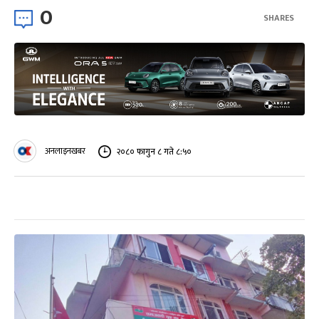
0
SHARES
अनलाइनखबर
२०८० फागुन ८ गते ८:५०