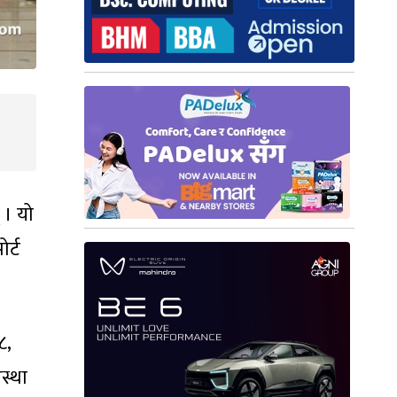
 । यो
र्ट
८,
स्था