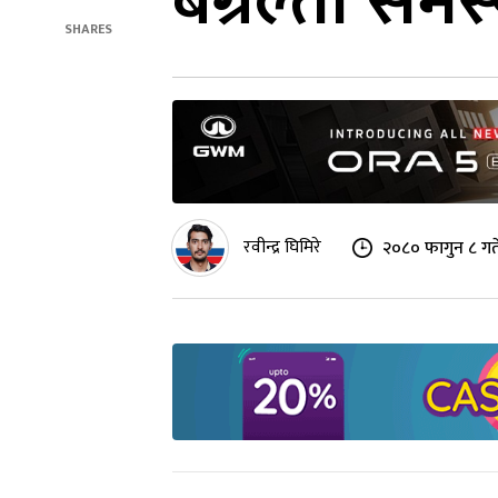
बग्रेल्ती समस
SHARES
रवीन्द्र घिमिरे
२०८० फागुन ८ गत