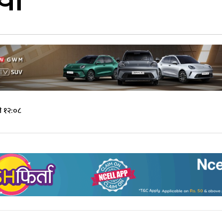
्या
े १२:०८