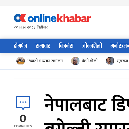
Skip
to
content
२१ साउन २०८३, बिहीबार
होमपेज
समाचार
बिजनेस
जीवनशैली
मनोरञ्ज
तिब्बती अध्ययन सम्मेलन
केपी ओली
गुरुराज 
नेपालबाट डिप
0
COMMENTS