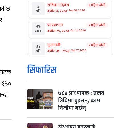
संविधान दिवस
१ महिना बाँकी
३
एको छ
-
असोज ३, २०८३
Sep 19, 2026
शनि
ेश
घटस्थापना
२ महिना बाँकी
२५
-
असोज २५, २०८३
Oct 11, 2026
आइत
फूलपाती
२ महिना बाँकी
३१
-
असोज ३१ , २०८३
Oct 17, 2026
शनि
कार्तिक सङ्क्रान्ति
२ महिना बाँकी
१
सिफारिस
र्यटक
-
कार्तिक १, २०८३
Oct 18, 2026
आइत
 ‘१५०
महानवमी
२ महिना बाँकी
३
-
कार्तिक ३, २०८३
Oct 20, 2026
मंगल
७८४ प्राध्यापक : तलब
न्दा
त्रिविमा बुझ्छन्, काम
विजयादशमी
२ महिना बाँकी
४
निजीमा गर्छन्
-
कार्तिक ४, २०८३
Oct 21, 2026
बुध
पापा‌ङ्कुशा एकादशी व्रत
संस्थापन इतरलाई
२ महिना बाँकी
५