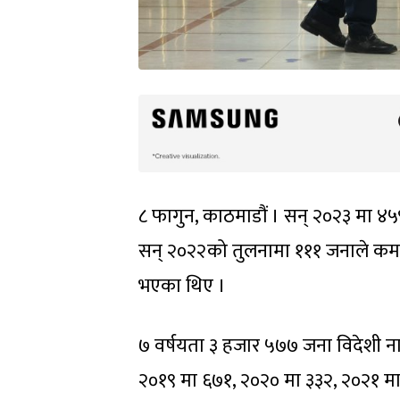
८ फागुन, काठमाडौं । सन् २०२३ मा ४५
सन् २०२२को तुलनामा १११ जनाले कम 
भएका थिए ।
७ वर्षयता ३ हजार ५७७ जना विदेशी न
२०१९ मा ६७१, २०२० मा ३३२, २०२१ मा 