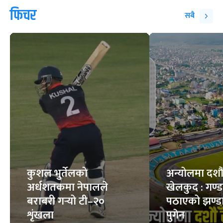
हान्ता भाइरस : कति
सर्पले डसेमा के गर्ने, के
घातक ?
नगर्ने ?
8
STORIES
6
STORIES
फिचर
सबै