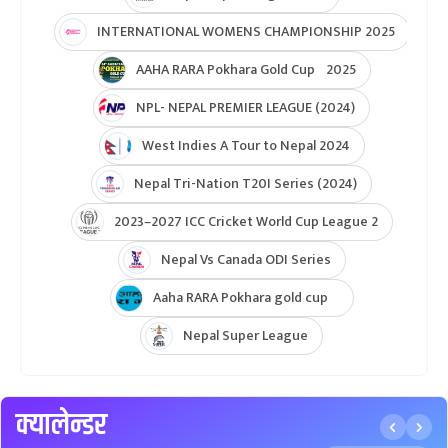
NPL- Nepal Premier League 2025
ICC T20 World Cup Asia & East Asia-Pacific Qualifier
ICC T20 World Cup Asia-EAP Qaulifier 2025
Unity Cup Nepal vs West Indies 2025
ICC Womens T20 World Cup Asia Qualifier
ICC U19 MENS CWC Asia Qualifier
Hongkong Quadrangular T20I Series
AFGHANISTAN U19 TOUR OF NEPAL 2025
Nepal Super League 2025
INTERNATIONAL WOMENS CHAMPIONSHIP 2025
AAHA RARA Pokhara Gold Cup 2025
NPL- NEPAL PREMIER LEAGUE (2024)