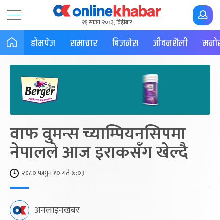
२१ साउन २०८३, बिहीबार
होमपेज
समाचार
बिजनेस
जीवनशैली
मनोर
वाफ वुमन्स च्याम्पियनसिपमा
नेपालले आज इराकसँग खेल्दै
२०८० फागुन १० गते ७:०३
अनलाइनखबर