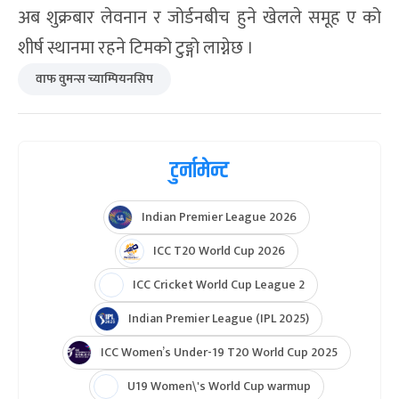
समूह ए बाट साविक विजेता जोर्डन र लेवनान लगातार दुई
खेल जित्दै सेमिफाइनल पुगिसकेका छन् । बुधबार भएको
खेलमा जोर्डनले ग्वामलाई ३-० र लेवनानले साउदी
अरेबियालाई ३-२ ले हराउँदै अन्तिम चारमा स्थान सुरक्षित
गरेको हो ।
अब शुक्रबार लेवनान र जोर्डनबीच हुने खेलले समूह ए को
शीर्ष स्थानमा रहने टिमको टुङ्गो लाग्नेछ ।
वाफ वुमन्स च्याम्पियनसिप