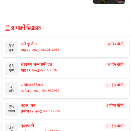
छुटाउनुभयो कि?
सर्वोच्चमा दुई समूहबीच बढ्न थाल्यो टकराव
छुटाउनुभयो कि?
स्वास्थ्य परीक्षण ठगीको अनुसन्धान प्रतिवेदन
श्रम मन्त्रालयबाटै गायब
राष्ट्रिय समाचार
छिमेकसँग सीमा समस्या संवादबाटै समाधान
गर्ने सरकारी सन्देश
आगामी बिदाहरु