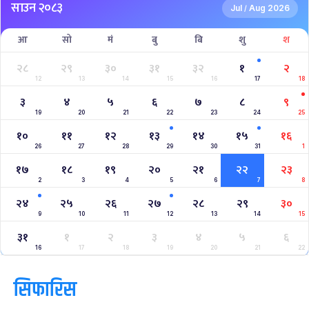
West Indies A Tour to Nepal 2024
Nepal Tri-Nation T20I Series (2024)
2023–2027 ICC Cricket World Cup League 2
Nepal Vs Canada ODI Series
Aaha RARA Pokhara gold cup
Nepal Super League
क्यालेन्डर
साउन २०८३
Jul
Aug 2026
/
आ
सो
मं
बु
बि
शु
श
२८
२९
३०
३१
३२
१
२