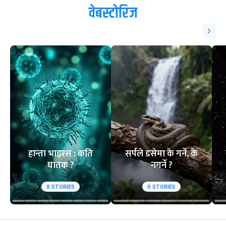
ट्रेन्डिङ
१
२
आसिफको १४औं ओडीआई
घरेलु मैदानमा नेप
अर्धशतक
स्तब्ध
वेबस्टोरिज