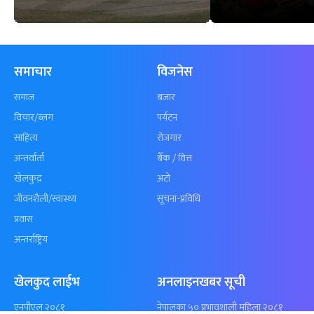
कुशल भुर्तेलको
अन्योलमा दशौँ र
अर्धशतकमा नेपालले
खेलकुद : गण्
बराबरी गर्‍यो टी–२०
पठाएको झण्डा
शृंखला
पुगेन
समाचार
विजनेस