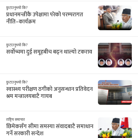
12
13
14
15
16
17
18
३
४
५
६
७
८
९
19
20
21
22
23
24
25
१०
११
१२
१३
१४
१५
१६
26
27
28
29
30
31
1
१७
१८
१९
२०
२१
२२
२३
2
3
4
5
6
7
8
२४
२५
२६
२७
२८
२९
३०
9
10
11
12
13
14
15
३१
१
२
३
४
५
६
16
17
18
19
20
21
22
सिफारिस
छुटाउनुभयो कि?
प्रधानमन्त्रीकै उपेक्षामा परेको परम्परागत
नीति–कार्यक्रम