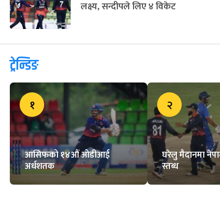
हैदराबादमाथि शानदार जित निकाल्दै
गुजरात शीर्षस्थानमा
गुल्सनको आक्रामक ब्याटिङको बाबजुद
नेपाल स्कटल्याण्डसँग २ रनले पराजित
लिग २ः स्कटल्याण्डले दियो २४४ रनको
लक्ष्य, सन्दीपले लिए ४ विकेट