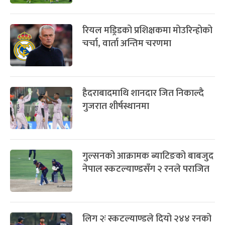
REPLY
सम्बन्धित खबर
नेयमारलाई समेट्दै ब्राजिलको प्रारम्भिक
टोली घोषणा
फिफा विश्वकप २०२६ का लागि
स्वीडेनको टोली घोषणा
रियल मड्रिडको प्रशिक्षकमा मोउरिन्होको
चर्चा, वार्ता अन्तिम चरणमा