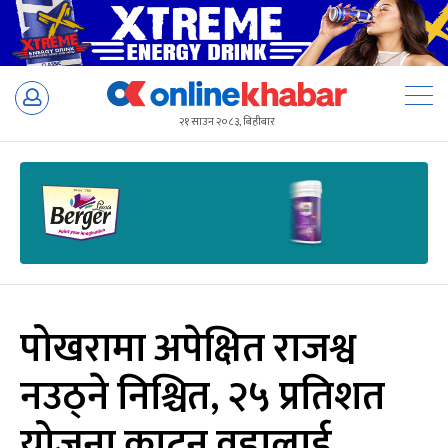
Skip
to
२१ साउन २०८३, बिहीबार
content
पोखरामा अपेक्षित राजश्व
नउठ्ने निश्चित, २५ प्रतिशत
योजना काट्न वडालाई