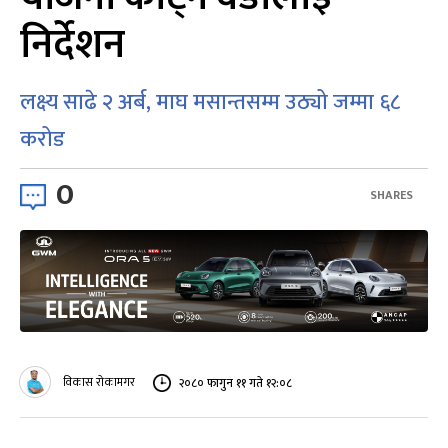
निर्देशन
लक्ष्य साढे २ अर्ब, माघ मसान्तसम्म उठ्यो जम्मा ६८
करोड
0
SHARES
विकास रोकामगर
२०८० फागुन ११ गते १२:०८