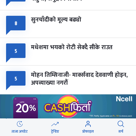
-
चैत्र ८, २०८३
Mar 22, 2027
सोम
सुनचाँदीको मूल्य बढ्यो
८
मधेशमा भयको रोटी सेक्दै सीके राउत
५
मोहन तिम्सिनाजी- मार्क्सवाद देववाणी होइन,
५
अपव्याख्या नगरौं
महानगरका १८७ सहकारीले फिर्ता दिन
५
सकेनन् सवा ८ अर्ब
राजमार्ग दायाँबायाँका जग्गामा लाग्ने विकास
ताजा अपडेट
ट्रेन्डिङ
प्रोफाइल
सर्च