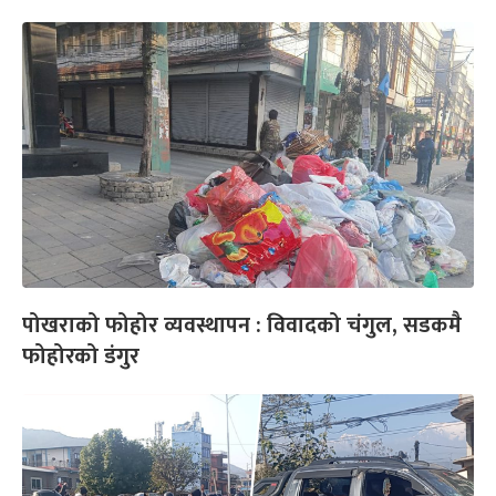
पोखराको फोहोर व्यवस्थापन : विवादको चंगुल, सडकमै
फोहोरको डंगुर