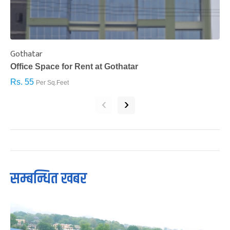
Gothatar
S
Office Space for Rent at Gothatar
H
Rs. 55
R
Per Sq.Feet
‹
›
सम्बन्धित खबर