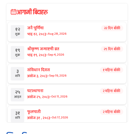
आगामी बिदाहरु
जनै पूर्णिमा
२२ दिन बाँकी
१२
-
भाद्र १२, २०८३
Aug 28, 2026
शुक्र
श्रीकृष्ण जन्माष्टमी व्रत
२९ दिन बाँकी
१९
-
भाद्र १९, २०८३
Sep 4, 2026
शुक्र
संविधान दिवस
१ महिना बाँकी
३
-
असोज ३, २०८३
Sep 19, 2026
शनि
घटस्थापना
२ महिना बाँकी
२५
-
असोज २५, २०८३
Oct 11, 2026
आइत
फूलपाती
२ महिना बाँकी
३१
-
असोज ३१ , २०८३
Oct 17, 2026
शनि
कार्तिक सङ्क्रान्ति
२ महिना बाँकी