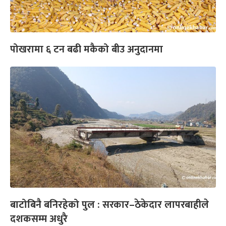
पोखरामा ६ टन बढी मकैको बीउ अनुदानमा
बाटोबिनै बनिरहेको पुल : सरकार–ठेकेदार लापरबाहीले
दशकसम्म अधुरै