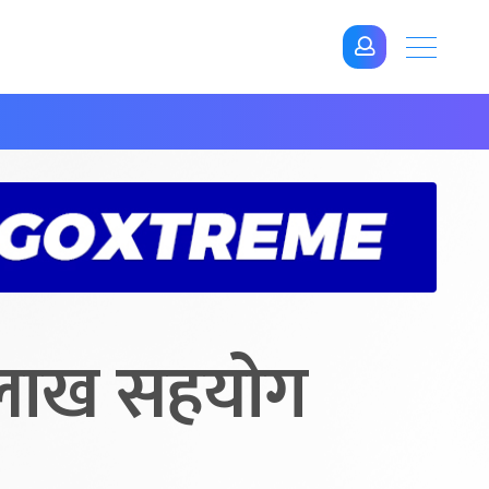
० लाख सहयोग