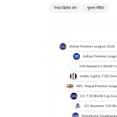
नेपाल क्रिकेट संघ
भूकम्प पीडित
Indian Premier League 2026
Indian Premier Leagu
U19 Women\'s World C
Under Lights T20I Ser
NPL- Nepal Premier Leag
ICC T20 World Cup Asia
ICC Womens T20 Worl
Hongkong Quadrangul