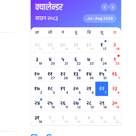
क्यालेन्डर
साउन २०८३
Jul
Aug 2026
/
आ
सो
मं
बु
बि
शु
श
२८
२९
३०
३१
३२
१
२
12
13
14
15
16
17
18
३
४
५
६
७
८
९
19
20
21
22
23
24
25
१०
११
१२
१३
१४
१५
१६
26
27
28
29
30
31
1
१७
१८
१९
२०
२१
२२
२३
2
3
4
5
6
7
8
२४
२५
२६
२७
२८
२९
३०
9
10
11
12
13
14
15
३१
१
२
३
४
५
६
16
17
18
19
20
21
22