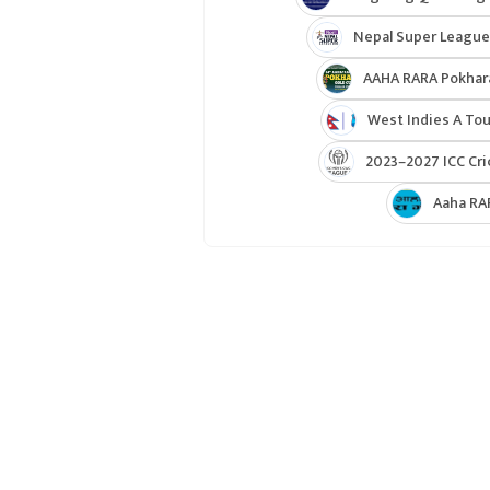
Nepal Super League
AAHA RARA Pokhar
West Indies A Tou
2023–2027 ICC Cri
Aaha RA