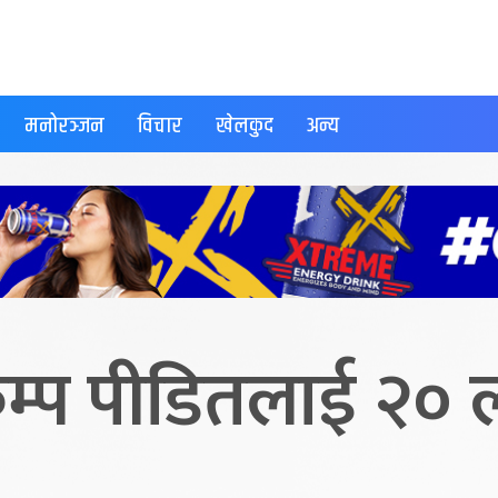
मनोरञ्जन
विचार
खेलकुद
अन्य
भूकम्प पीडितलाई २