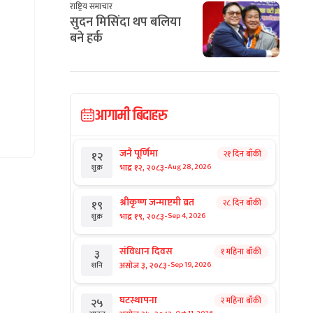
राष्ट्रिय समाचार
सुदन मिसिंदा थप बलिया
बने हर्क
आगामी बिदाहरु
जनै पूर्णिमा
२१ दिन बाँकी
१२
-
भाद्र १२, २०८३
Aug 28, 2026
शुक्र
श्रीकृष्ण जन्माष्टमी व्रत
२८ दिन बाँकी
१९
-
भाद्र १९, २०८३
Sep 4, 2026
शुक्र
संविधान दिवस
१ महिना बाँकी
३
-
असोज ३, २०८३
Sep 19, 2026
शनि
घटस्थापना
२ महिना बाँकी
२५