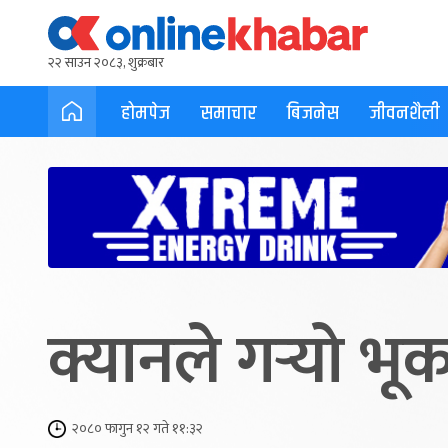
२२ साउन २०८३, शुक्रबार
होमपेज
समाचार
बिजनेस
जीवनशैली
क्यानले गर्‍यो 
२०८० फागुन १२ गते ११:३२