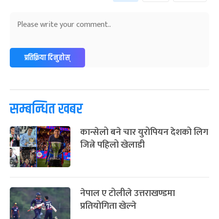
अन्तराष्ट्रिय नारी दिवस
७ महिना बाँकी
२४
-
फाल्गुन २४, २०८३
Mar 8, 2027
सोम
ग्याल्पो ल्होसार
७ महिना बाँकी
२५
प्रतिक्रिया दिनुहोस्
-
फाल्गुन २५, २०८३
Mar 9, 2027
मंगल
पूर्णिमा व्रत
७ महिना बाँकी
७
-
चैत्र ७, २०८३
Mar 21, 2027
आइत
सम्बन्धित खबर
फागुपूर्णिमा
७ महिना बाँकी
८
कान्सेलो बने चार युरोपियन देशको लिग
-
चैत्र ८, २०८३
Mar 22, 2027
सोम
जित्ने पहिलो खेलाडी
नेपाल ए टोलीले उत्तराखण्डमा
प्रतियोगिता खेल्ने