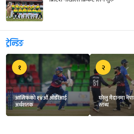
ट्रेन्डिङ
१
२
आसिफको १४औं ओडीआई
घरेलु मैदानमा नेप
अर्धशतक
स्तब्ध