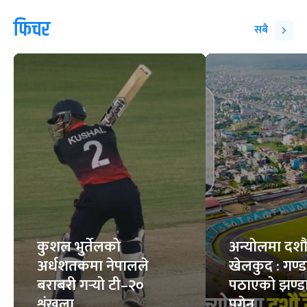
फिचर
सबै
कुशल भुर्तेलको
अन्योलमा दशौँ र
अर्धशतकमा नेपालले
खेलकुद : गण्
बराबरी गर्‍यो टी–२०
पठाएको झण्डा
शृंखला
पुगेन