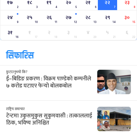
१७
१८
१९
२०
२१
२२
२३
2
3
4
5
6
7
8
२४
२५
२६
२७
२८
२९
३०
9
10
11
12
13
14
15
३१
१
२
३
४
५
६
16
17
18
19
20
21
22
सिफारिस
छुटाउनुभयो कि?
ई–बिडिङ प्रकरण : विक्रम पाण्डेको कम्पनीले
७ करोड घटाएर फेर्‍यो बोलकबोल
राष्ट्रिय समाचार
टेन्टमा उकुसमुकुस सुकुमवासी : तत्काललाई
ठिक, भविष्य अनिश्चित