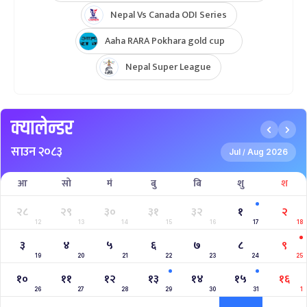
Nepal Vs Canada ODI Series
Aaha RARA Pokhara gold cup
Nepal Super League
क्यालेन्डर
साउन २०८३
Jul
Aug 2026
/
आ
सो
मं
बु
बि
शु
श
२८
२९
३०
३१
३२
१
२
12
13
14
15
16
17
18
३
४
५
६
७
८
९
19
20
21
22
23
24
25
१०
११
१२
१३
१४
१५
१६
26
27
28
29
30
31
1