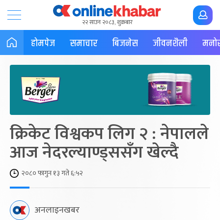
२२ साउन २०८३, शुक्रबार
होमपेज
समाचार
बिजनेस
जीवनशैली
मनोर
क्रिकेट विश्वकप लिग २ : नेपालले
आज नेदरल्याण्ड्ससँग खेल्दै
२०८० फागुन १३ गते ६:५२
अनलाइनखबर