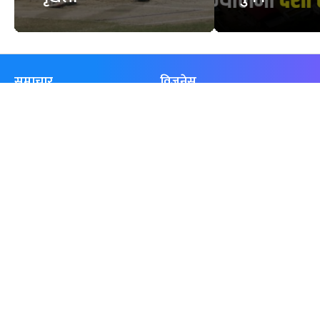
समाचार
विजनेस
समाज
बजार
विचार/ब्लग
पर्यटन
साहित्य
रोजगार
अन्तर्वार्ता
बैँक / वित्त
खेलकुद़़
अटो
जीवनशैली/स्वास्थ्य
सूचना-प्रविधि
प्रवास
अन्तर्राष्ट्रिय
खेलकुद लाईभ
अनलाइनखबर सूची