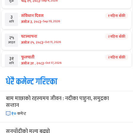
-
भाद्र १९, २०८३
Sep 4, 2026
शुक्र
संविधान दिवस
१ महिना बाँकी
३
-
असोज ३, २०८३
Sep 19, 2026
शनि
घटस्थापना
२ महिना बाँकी
२५
-
असोज २५, २०८३
Oct 11, 2026
आइत
फूलपाती
२ महिना बाँकी
३१
-
असोज ३१ , २०८३
Oct 17, 2026
शनि
कार्तिक सङ्क्रान्ति
धेरै कमेन्ट गरिएका
२ महिना बाँकी
१
-
कार्तिक १, २०८३
Oct 18, 2026
आइत
बाम माछाको रहस्यमय जीवन : नदीका पाहुना, समुद्रका
महानवमी
२ महिना बाँकी
३
सन्तान
-
कार्तिक ३, २०८३
Oct 20, 2026
मंगल
१०
कमेन्ट
विजयादशमी
२ महिना बाँकी
४
-
कार्तिक ४, २०८३
Oct 21, 2026
बुध
सुनचाँदीको मूल्य बढ्यो