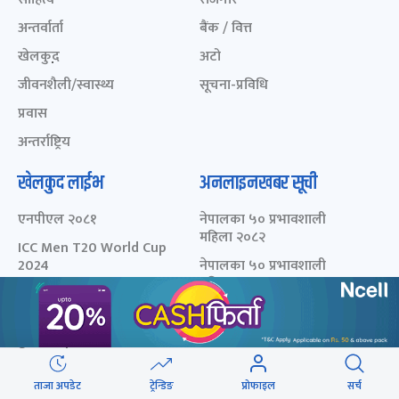
अन्तर्वार्ता
बैंक / वित्त
खेलकुद़़
अटो
जीवनशैली/स्वास्थ्य
सूचना-प्रविधि
प्रवास
अन्तर्राष्ट्रिय
खेलकुद लाईभ
अनलाइनखबर सूची
एनपीएल २०८१
नेपालका ५० प्रभावशाली
महिला २०८२
ICC Men T20 World Cup
2024
नेपालका ५० प्रभावशाली
महिला २०८१
IPL 2024
नेपालका ५० प्रभावशाली
Aaha RARA Pokhara
महिला २०८०
gold cup
चालीस मुनिका चालीस- २०८३
Nepal Super League -
- छनोट मनोनयन फर्म
2080
ताजा अपडेट
ट्रेन्डिङ
प्रोफाइल
सर्च