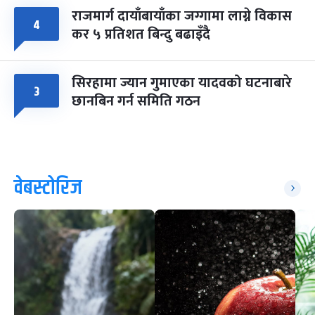
राजमार्ग दायाँबायाँका जग्गामा लाग्ने विकास
४
कर ५ प्रतिशत बिन्दु बढाइँदै
सिरहामा ज्यान गुमाएका यादवको घटनाबारे
३
छानबिन गर्न समिति गठन
वेबस्टोरिज