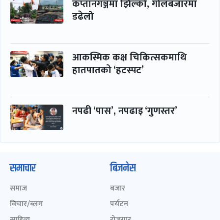
कप्तानगञ्जमा झिल्को, गोलबजारमा
डढेलो
आकस्मिक कक्ष चिकित्सकमाथि
हातपातको ‘हटस्पट’
नपढी ‘पास’, नपढाइ ‘गुणस्तर’
समाचार
बिजनेस
समाज
बजार
विचार/ब्लग
पर्यटन
साहित्य
रोजगार