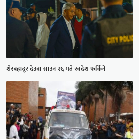
शेरबहादुर देउवा साउन २६ गते स्वदेश फर्किने