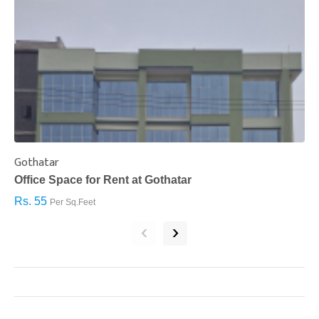
Gothatar
S
Office Space for Rent at Gothatar
H
Rs. 55
R
Per Sq.Feet
‹
›