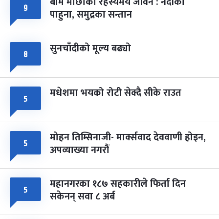
बाम माछाको रहस्यमय जीवन : नदीका
९
पाहुना, समुद्रका सन्तान
सुनचाँदीको मूल्य बढ्यो
८
मधेशमा भयको रोटी सेक्दै सीके राउत
५
मोहन तिम्सिनाजी- मार्क्सवाद देववाणी होइन,
५
अपव्याख्या नगरौं
महानगरका १८७ सहकारीले फिर्ता दिन
५
सकेनन् सवा ८ अर्ब