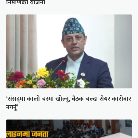
निर्माणको योजना
‘संसद्‍मा कालो चस्मा खोल्नू, बैठक चल्दा सेयर कारोबार
नगर्नू’