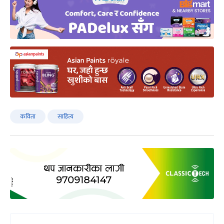
कविता
साहित्य