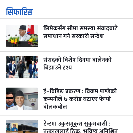
सिफारिस
छिमेकसँग सीमा समस्या संवादबाटै
समाधान गर्ने सरकारी सन्देश
संसद्को विशेष दिनमा बालेनको
बिझाउने दृश्य
ई–बिडिङ प्रकरण : विक्रम पाण्डेको
कम्पनीले ७ करोड घटाएर फेर्‍यो
बोलकबोल
टेन्टमा उकुसमुकुस सुकुमवासी :
तत्काललाई ठिक, भविष्य अनिश्चित