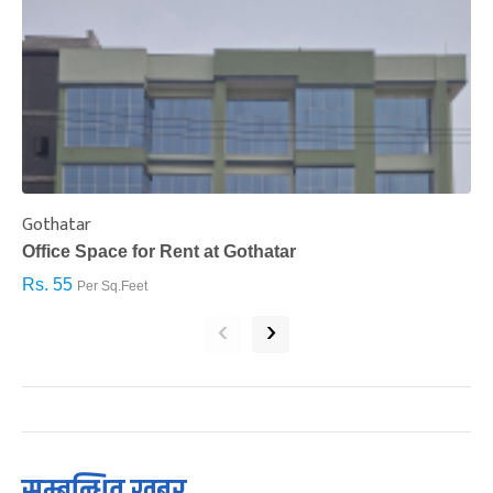
Gothatar
S
Office Space for Rent at Gothatar
H
Rs. 55
R
Per Sq.Feet
‹
›
सम्बन्धित खबर