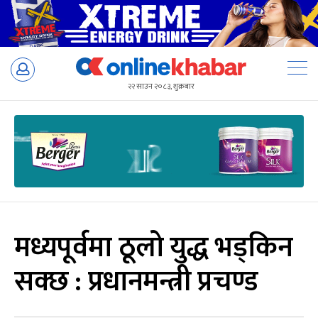
Skip
to
२२ साउन २०८३, शुक्रबार
content
मध्यपूर्वमा ठूलो युद्ध भड्किन
सक्छ : प्रधानमन्त्री प्रचण्ड