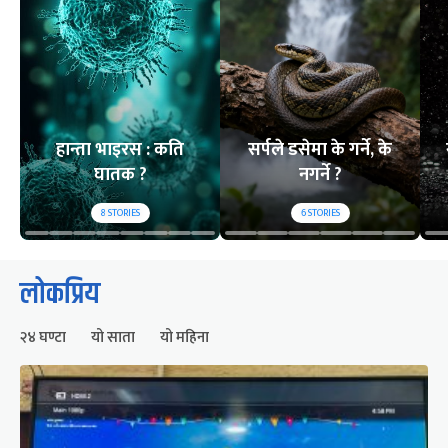
हान्ता भाइरस : कति
सर्पले डसेमा के गर्ने, के
घातक ?
नगर्ने ?
8
STORIES
6
STORIES
लोकप्रिय
२४ घण्टा
यो साता
यो महिना