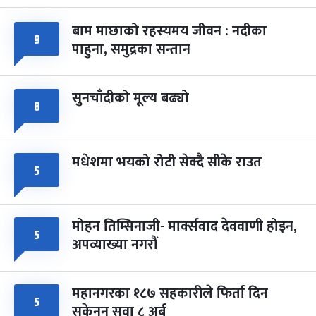
-
चैत्र ७, २०८३
Mar 21, 2027
आइत
बाम माछाको रहस्यमय जीवन : नदीका
फागुपूर्णिमा
९
७ महिना बाँकी
८
पाहुना, समुद्रका सन्तान
-
चैत्र ८, २०८३
Mar 22, 2027
सोम
सुनचाँदीको मूल्य बढ्यो
८
मधेशमा भयको रोटी सेक्दै सीके राउत
५
मोहन तिम्सिनाजी- मार्क्सवाद देववाणी होइन,
५
अपव्याख्या नगरौं
महानगरका १८७ सहकारीले फिर्ता दिन
५
सकेनन् सवा ८ अर्ब