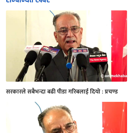
सरकारले सबैभन्दा बढी पीडा गरिबलाई दियो : प्रचण्ड