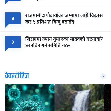
राजमार्ग दायाँबायाँका जग्गामा लाग्ने विकास
४
कर ५ प्रतिशत बिन्दु बढाइँदै
सिरहामा ज्यान गुमाएका यादवको घटनाबारे
३
छानबिन गर्न समिति गठन
वेबस्टोरिज