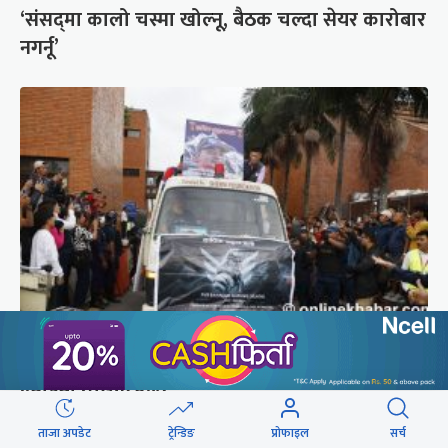
‘संसद्‍मा कालो चस्मा खोल्नू, बैठक चल्दा सेयर कारोबार
नगर्नू’
ब्रोड पिकमा ज्यान गुमाएका युक्तको शव काठमाडौं
ल्याइयो (तस्वीरहरू)
ताजा अपडेट
ट्रेन्डिङ
प्रोफाइल
सर्च