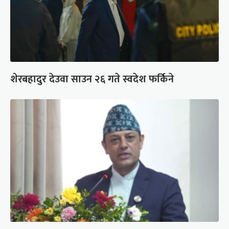
शेरबहादुर देउवा साउन २६ गते स्वदेश फर्किने