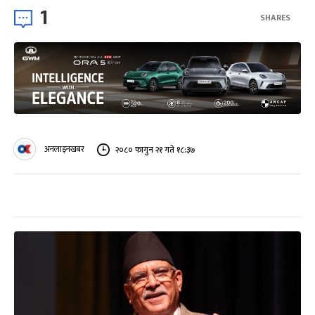
1
SHARES
अनलाइनखबर
२०८० फागुन २१ गते १८:३७