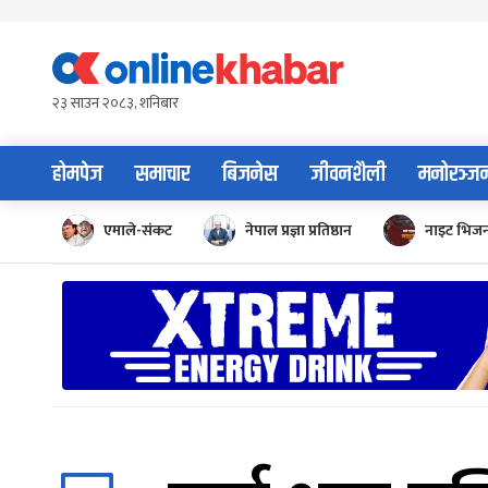
Skip
to
content
२३ साउन २०८३, शनिबार
होमपेज
समाचार
बिजनेस
जीवनशैली
मनोरञ्ज
एमाले-संकट
नेपाल प्रज्ञा प्रतिष्ठान
नाइट भिज