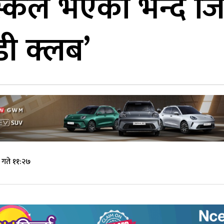
स्किल भएको भन्दै जि
ेडी क्लब’
 गते ११:२७