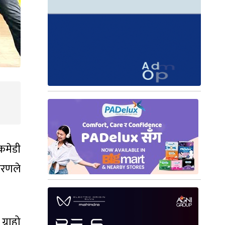
 कमेडी
ारणले
्राहो