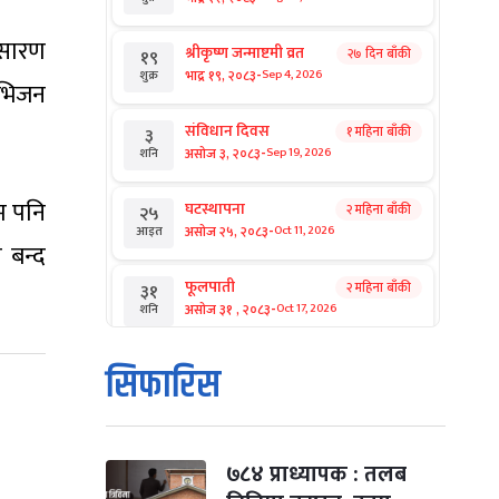
रसारण
श्रीकृष्ण जन्माष्टमी व्रत
२७ दिन बाँकी
१९
-
भाद्र १९, २०८३
Sep 4, 2026
शुक्र
िभिजन
संविधान दिवस
१ महिना बाँकी
३
-
असोज ३, २०८३
Sep 19, 2026
शनि
म पनि
घटस्थापना
२ महिना बाँकी
२५
-
असोज २५, २०८३
Oct 11, 2026
आइत
 बन्द
फूलपाती
२ महिना बाँकी
३१
-
असोज ३१ , २०८३
Oct 17, 2026
शनि
कार्तिक सङ्क्रान्ति
२ महिना बाँकी
१
सिफारिस
-
कार्तिक १, २०८३
Oct 18, 2026
आइत
महानवमी
२ महिना बाँकी
३
-
कार्तिक ३, २०८३
Oct 20, 2026
मंगल
७८४ प्राध्यापक : तलब