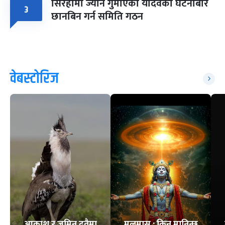
सिरहामा ज्यान गुमाएका यादवको घटनाबारे
३
छानबिन गर्न समिति गठन
वेबस्टोरिज
आकाश र जमिन दुवैमा
मलमास : किन मानिन्छ