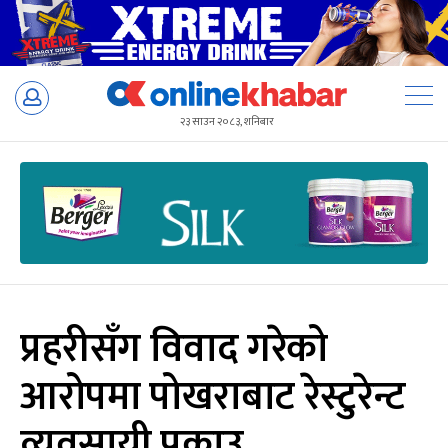
Skip
to
२३ साउन २०८३, शनिबार
content
प्रहरीसँग विवाद गरेको
आरोपमा पोखराबाट रेस्टुरेन्ट
व्यवसायी पक्राउ