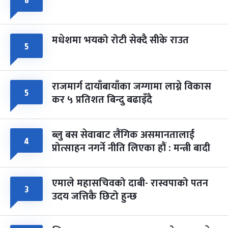
८
मधेशमा भयको रोटी सेक्दै सीके राउत
५
राजमार्ग दायाँबायाँका जग्गामा लाग्ने विकास
५
कर ५ प्रतिशत बिन्दु बढाइँदै
ब्लु बस सेवाबाट लैंगिक असमानतालाई
४
प्रोत्साहन नगर्ने नीति लिएका हौं : मन्त्री बादी
एमाले महासचिवको दाबी- रास्वपाको पतन
३
उदय जत्तिकै छिटो हुन्छ