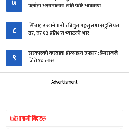
७
पलाँता अस्पतालमा राति फेरि आक्रमण
सिँचाइ र खानेपानी : विद्युत् महसुलमा सहुलियत
८
दर, तर १३ प्रतिशत भ्याटको भार
सरकारको करदाता प्रोत्साहन उपहार : हेमराजले
९
जिते १० लाख
Advertisment
आगामी बिदाहरु