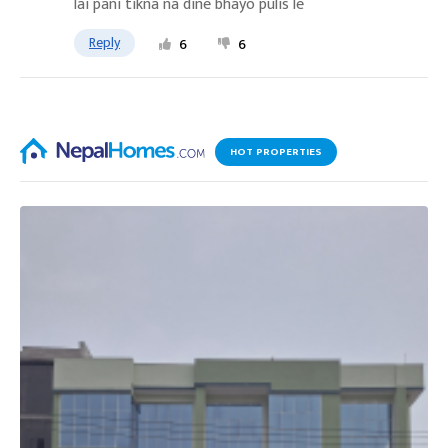
lai pani tikna na dine bhayo pulis le
Reply
6
6
HOT PROPERTIES