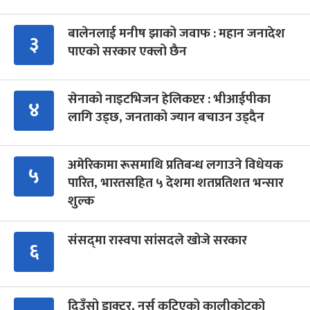
बालेनलाई मनीष झाको जवाफ : महान जनादेश
३
पाएको सरकार एक्लो छैन
सेनाको नाइटभिजन हेलिकप्टर : भीआईपीका
४
लागि उड्छ, जनताको ज्यान बचाउन उड्दैन
अमेरिकामा रूसमाथि प्रतिबन्ध लगाउने विधेयक
५
पारित, भारतसहित ५ देशमा शतप्रतिशत भन्सार
शुल्क
संसद्‍मा रास्वपा सांसदले खोजे सरकार
६
दिउँसो डाक्टर, नर्स कुटिएको कालीकोटको