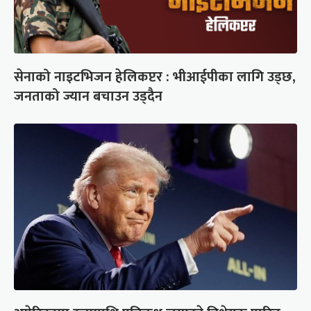
सेनाको नाइटभिजन हेलिकप्टर : भीआईपीका लागि उड्छ,
जनताको ज्यान बचाउन उड्दैन