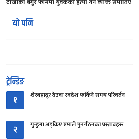
टोखाको बंगुर फार्ममा युवकको हत्या गर्ने व्यक्ति समातिए
यो पनि
ट्रेन्डिङ
शेरबहादुर देउवा स्वदेश फर्किने समय परिवर्तन
१
गुन्डुमा अड्किए एमाले पुनर्गठनका प्रस्तावहरू
२