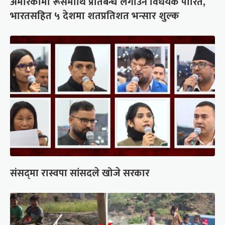
अमेरिकामा रूसमाथि प्रतिबन्ध लगाउने विधेयक पारित,
भारतसहित ५ देशमा शतप्रतिशत भन्सार शुल्क
संसद्‍मा रास्वपा सांसदले खोजे सरकार