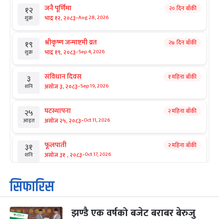
जनै पूर्णिमा
२० दिन बाँकी
१२
-
भाद्र १२, २०८३
Aug 28, 2026
शुक्र
श्रीकृष्ण जन्माष्टमी व्रत
२७ दिन बाँकी
१९
-
भाद्र १९, २०८३
Sep 4, 2026
शुक्र
संविधान दिवस
१ महिना बाँकी
३
-
असोज ३, २०८३
Sep 19, 2026
शनि
घटस्थापना
२ महिना बाँकी
२५
-
असोज २५, २०८३
Oct 11, 2026
आइत
फूलपाती
२ महिना बाँकी
३१
-
असोज ३१ , २०८३
Oct 17, 2026
शनि
कार्तिक सङ्क्रान्ति
२ महिना बाँकी
१
सिफारिस
-
कार्तिक १, २०८३
Oct 18, 2026
आइत
झण्डै एक वर्षको बजेट बराबर बेरुजु
महानवमी
२ महिना बाँकी
३