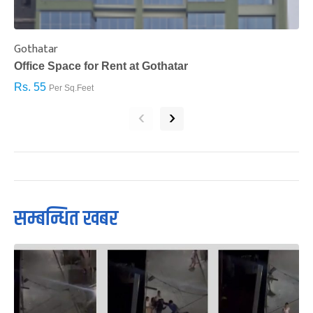
Gothatar
S
Office Space for Rent at Gothatar
H
Rs. 55
R
Per Sq.Feet
‹
›
सम्बन्धित खबर