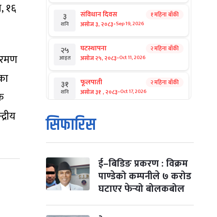
, १६
संविधान दिवस
१ महिना बाँकी
३
-
असोज ३, २०८३
Sep 19, 2026
शनि
घटस्थापना
२ महिना बाँकी
२५
ेषरमण
-
असोज २५, २०८३
Oct 11, 2026
आइत
ीका
फूलपाती
२ महिना बाँकी
३१
-
असोज ३१ , २०८३
Oct 17, 2026
शनि
क
्रीय
कार्तिक सङ्क्रान्ति
२ महिना बाँकी
१
सिफारिस
-
कार्तिक १, २०८३
Oct 18, 2026
आइत
महानवमी
२ महिना बाँकी
३
-
कार्तिक ३, २०८३
Oct 20, 2026
मंगल
ई–बिडिङ प्रकरण : विक्रम
पाण्डेको कम्पनीले ७ करोड
विजयादशमी
२ महिना बाँकी
४
घटाएर फेर्‍यो बोलकबोल
-
कार्तिक ४, २०८३
Oct 21, 2026
बुध