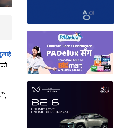
बुलाई
तिको
ं’,