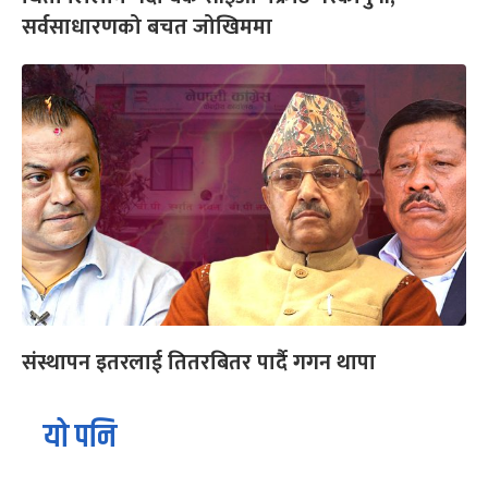
सर्वसाधारणको बचत जोखिममा
संस्थापन इतरलाई तितरबितर पार्दै गगन थापा
यो पनि