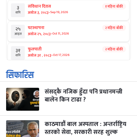
संविधान दिवस
१ महिना बाँकी
३
-
असोज ३, २०८३
Sep 19, 2026
शनि
घटस्थापना
२ महिना बाँकी
२५
-
असोज २५, २०८३
Oct 11, 2026
आइत
फूलपाती
२ महिना बाँकी
३१
-
असोज ३१ , २०८३
Oct 17, 2026
शनि
कार्तिक सङ्क्रान्ति
२ महिना बाँकी
१
सिफारिस
-
कार्तिक १, २०८३
Oct 18, 2026
आइत
संसद्कै नजिक हुँदा पनि प्रधानमन्त्री
महानवमी
२ महिना बाँकी
३
-
बालेन किन टाढा ?
कार्तिक ३, २०८३
Oct 20, 2026
मंगल
विजयादशमी
२ महिना बाँकी
४
-
कार्तिक ४, २०८३
Oct 21, 2026
बुध
काठमाडौं बाल अस्पताल : अन्तर्राष्ट्रिय
स्तरको सेवा, सरकारी सरह शुल्क
पापा‌ङ्कुशा एकादशी व्रत
२ महिना बाँकी
५