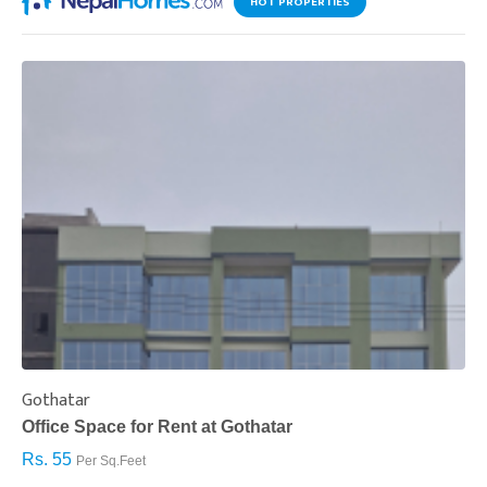
HOT PROPERTIES
Gothatar
S
Office Space for Rent at Gothatar
H
Rs. 55
R
Per Sq.Feet