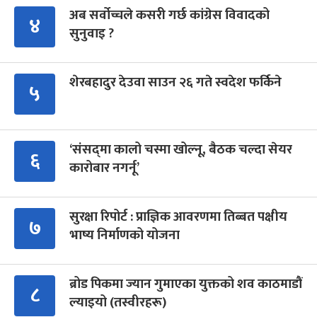
अब सर्वोच्चले कसरी गर्छ कांग्रेस विवादको
४
सुनुवाइ ?
शेरबहादुर देउवा साउन २६ गते स्वदेश फर्किने
५
‘संसद्‍मा कालो चस्मा खोल्नू, बैठक चल्दा सेयर
६
कारोबार नगर्नू’
सुरक्षा रिपोर्ट : प्राज्ञिक आवरणमा तिब्बत पक्षीय
७
भाष्य निर्माणको योजना
ब्रोड पिकमा ज्यान गुमाएका युक्तको शव काठमाडौं
८
ल्याइयो (तस्वीरहरू)