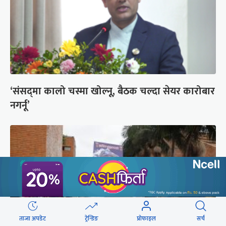
‘संसद्‍मा कालो चस्मा खोल्नू, बैठक चल्दा सेयर कारोबार
नगर्नू’
ताजा अपडेट
ट्रेन्डिङ
प्रोफाइल
सर्च