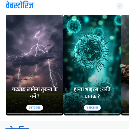
वेबस्टोरिज
चट्याङ लागेमा तुरुन्त के
हान्ता भाइरस : कति
गर्ने ?
घातक ?
9
STORIES
8
STORIES