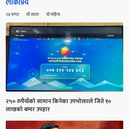
लोकप्रिय
२४ घण्टा
यो साता
यो महिना
२५० रुपैयाँको सामान किनेका उपभोक्ताले जिते १०
लाखको बम्पर उपहार