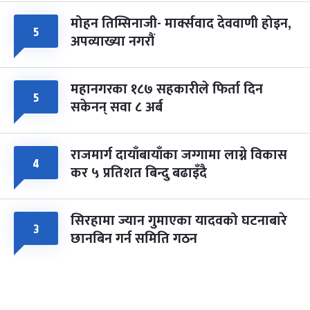
मोहन तिम्सिनाजी- मार्क्सवाद देववाणी होइन,
५
अपव्याख्या नगरौं
महानगरका १८७ सहकारीले फिर्ता दिन
५
सकेनन् सवा ८ अर्ब
राजमार्ग दायाँबायाँका जग्गामा लाग्ने विकास
४
कर ५ प्रतिशत बिन्दु बढाइँदै
सिरहामा ज्यान गुमाएका यादवको घटनाबारे
३
छानबिन गर्न समिति गठन