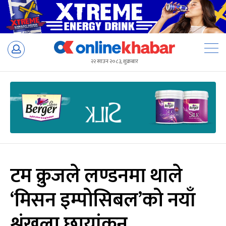
Skip
to
२२ साउन २०८३, शुक्रबार
content
टम क्रुजले लण्डनमा थाले
‘मिसन इम्पोसिबल’को नयाँ
शृंखला छायांकन