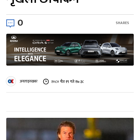
0
SHARES
अनलाइनखबर
२०८० चैत १९ गते १७:३८