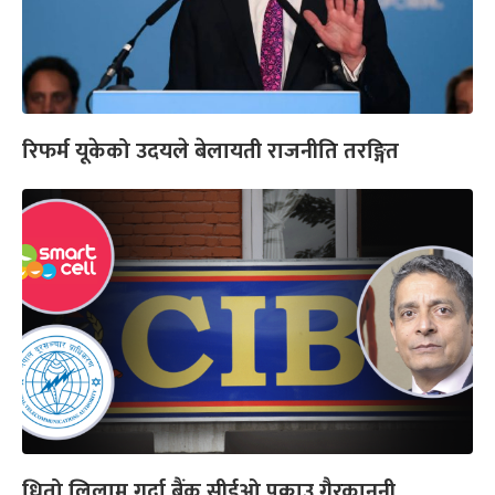
रिफर्म यूकेको उदयले बेलायती राजनीति तरङ्गित
धितो लिलाम गर्दा बैंक सीईओ पक्राउ गैरकानुनी,