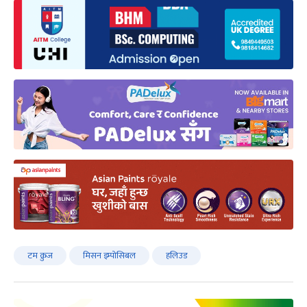
टम क्रुज
मिसन इम्पोसिबल
हलिउड