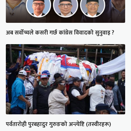
अब सर्वोच्चले कसरी गर्छ कांग्रेस विवादको सुनुवाइ ?
पर्वतारोही पुरबहादुर गुरुङको अन्त्येष्टि (तस्वीरहरू)