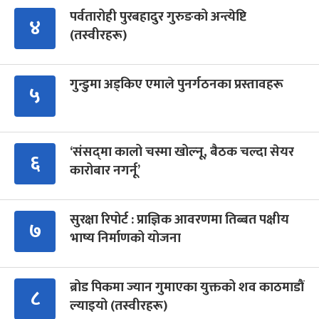
पर्वतारोही पुरबहादुर गुरुङको अन्त्येष्टि
४
(तस्वीरहरू)
गुन्डुमा अड्किए एमाले पुनर्गठनका प्रस्तावहरू
५
‘संसद्‍मा कालो चस्मा खोल्नू, बैठक चल्दा सेयर
६
कारोबार नगर्नू’
सुरक्षा रिपोर्ट : प्राज्ञिक आवरणमा तिब्बत पक्षीय
७
भाष्य निर्माणको योजना
ब्रोड पिकमा ज्यान गुमाएका युक्तको शव काठमाडौं
८
ल्याइयो (तस्वीरहरू)