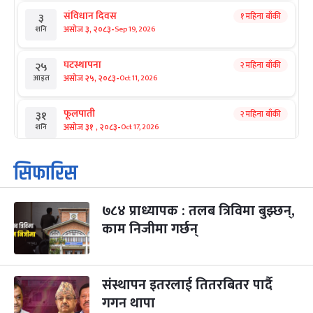
संविधान दिवस
१ महिना बाँकी
३
-
असोज ३, २०८३
Sep 19, 2026
शनि
घटस्थापना
२ महिना बाँकी
२५
-
असोज २५, २०८३
Oct 11, 2026
आइत
फूलपाती
२ महिना बाँकी
३१
-
असोज ३१ , २०८३
Oct 17, 2026
शनि
कार्तिक सङ्क्रान्ति
२ महिना बाँकी
१
सिफारिस
-
कार्तिक १, २०८३
Oct 18, 2026
आइत
७८४ प्राध्यापक : तलब त्रिविमा बुझ्छन्,
महानवमी
२ महिना बाँकी
३
-
काम निजीमा गर्छन्
कार्तिक ३, २०८३
Oct 20, 2026
मंगल
विजयादशमी
२ महिना बाँकी
४
-
कार्तिक ४, २०८३
Oct 21, 2026
बुध
संस्थापन इतरलाई तितरबितर पार्दै
गगन थापा
पापा‌ङ्कुशा एकादशी व्रत
२ महिना बाँकी
५