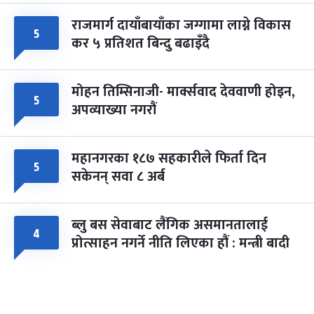
राजमार्ग दायाँबायाँका जग्गामा लाग्ने विकास
५
कर ५ प्रतिशत बिन्दु बढाइँदै
मोहन तिम्सिनाजी- मार्क्सवाद देववाणी होइन,
५
अपव्याख्या नगरौं
महानगरका १८७ सहकारीले फिर्ता दिन
५
सकेनन् सवा ८ अर्ब
ब्लु बस सेवाबाट लैंगिक असमानतालाई
४
प्रोत्साहन नगर्ने नीति लिएका हौं : मन्त्री बादी