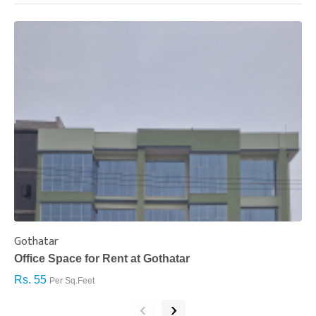
Gothatar
S
Office Space for Rent at Gothatar
H
Rs. 55
R
Per Sq.Feet
‹
›