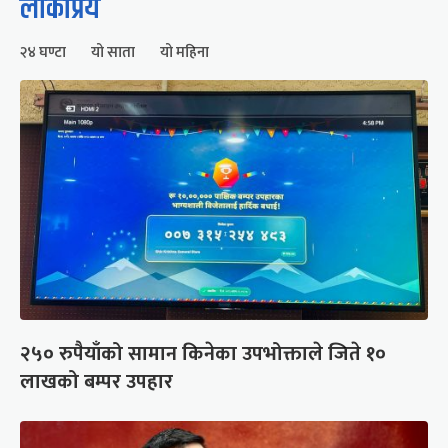
लोकप्रिय
२४ घण्टा
यो साता
यो महिना
२५० रुपैयाँको सामान किनेका उपभोक्ताले जिते १०
लाखको बम्पर उपहार