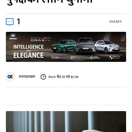
1
SHARES
अनलाइनखबर
२०८० चैत २२ गते १८:५०