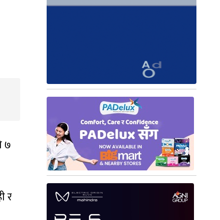
ो ७
ी र