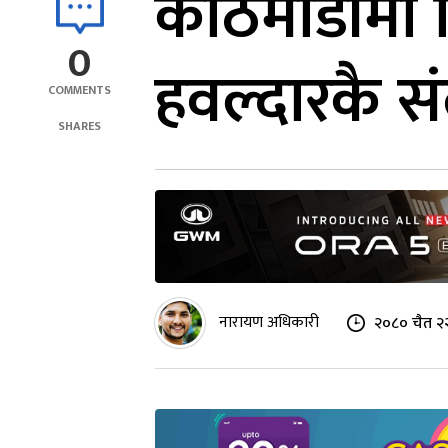
काठमाडौंमा द
0
हवल्दारकै सं
COMMENTS
SHARES
नारायण अधिकारी
२०८० चैत २२