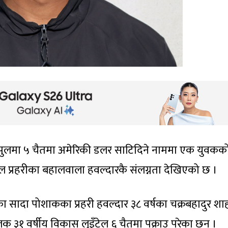
ोपुलमा ५ चैतमा अमेरिकी डलर साटिदिने नाममा एक युवकक
ल प्रहरीका बहालवाला हवल्दारकै संलग्नता देखिएको छ ।
रका सादा पोशाकका प्रहरी हवल्दार ३८ वर्षका चक्रबहादुर शाह
 ३१ वर्षीय विकास लुइँटेल ६ चैतमा पक्राउ परेका छन् ।