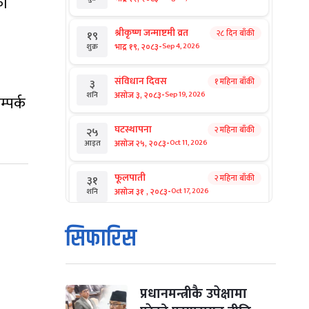
का
श्रीकृष्ण जन्माष्टमी व्रत
२८ दिन बाँकी
१९
-
भाद्र १९, २०८३
Sep 4, 2026
शुक्र
संविधान दिवस
१ महिना बाँकी
३
-
असोज ३, २०८३
Sep 19, 2026
शनि
म्पर्क
घटस्थापना
२ महिना बाँकी
२५
-
असोज २५, २०८३
Oct 11, 2026
आइत
फूलपाती
२ महिना बाँकी
३१
-
असोज ३१ , २०८३
Oct 17, 2026
शनि
कार्तिक सङ्क्रान्ति
२ महिना बाँकी
१
सिफारिस
-
कार्तिक १, २०८३
Oct 18, 2026
आइत
महानवमी
२ महिना बाँकी
३
-
कार्तिक ३, २०८३
Oct 20, 2026
मंगल
प्रधानमन्त्रीकै उपेक्षामा