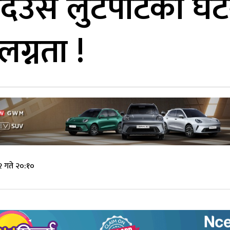
िउँसै लुटपाटको घटन
लग्नता !
 गते २०:१०