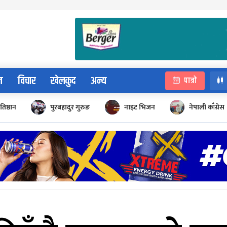
न
विचार
खेलकुद
अन्य
पात्रो
रतिष्ठान
पुरबहादुर गुरुङ
नाइट भिजन
नेपाली काँग्रेस