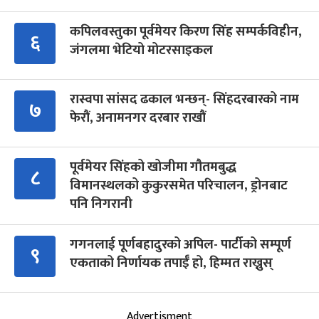
कपिलवस्तुका पूर्वमेयर किरण सिंह सम्पर्कविहीन,
६
जंगलमा भेटियो मोटरसाइकल
रास्वपा सांसद ढकाल भन्छन्- सिंहदरबारको नाम
७
फेरौं, अनामनगर दरबार राखौं
पूर्वमेयर सिंहको खोजीमा गौतमबुद्ध
८
विमानस्थलको कुकुरसमेत परिचालन, ड्रोनबाट
पनि निगरानी
गगनलाई पूर्णबहादुरको अपिल- पार्टीको सम्पूर्ण
९
एकताको निर्णायक तपाईँ हो, हिम्मत राख्नुस्
Advertisment