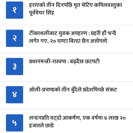
हराएको तीन दिनपछि मृत भेटिए कपिलवस्तुका
१
पूर्वमेयर सिंह
टीकाथलीबाट युवक अपहरण : प्रहरी हौं भन्दै
२
लगेर गए, २० घण्टा बित्दा छैन अत्तोपत्तो
प्रधानमन्त्री-रास्वपा : बढ्दैछ छटपटी
३
ओली-प्रचण्डको तीन बुँदेले प्रदेशपिच्छे संकट
४
लन्डनप्रति घट्दो आकर्षण, एक वर्षमा ४ लाख २०
५
हजारले छाडे