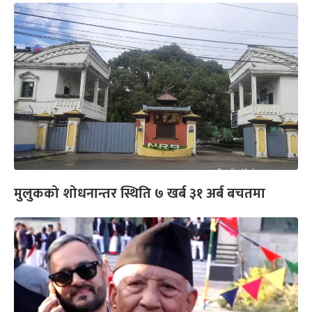
मुलुकको शोधनान्तर स्थिति ७ खर्ब ३१ अर्ब बचतमा