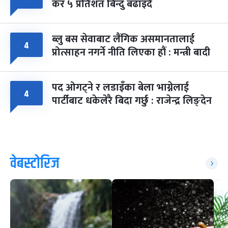
कर ५ प्रतिशत बिन्दु बढाइँदै
ब्लु बस सेवाबाट लैंगिक असमानतालाई
४
प्रोत्साहन नगर्ने नीति लिएका हौं : मन्त्री बादी
पद ओगट्ने र लडाइँका बेला भाग्नेलाई
४
पार्टीबाट धकेलेरै बिदा गर्छु : राजेन्द्र लिङ्देन
वेबस्टोरिज