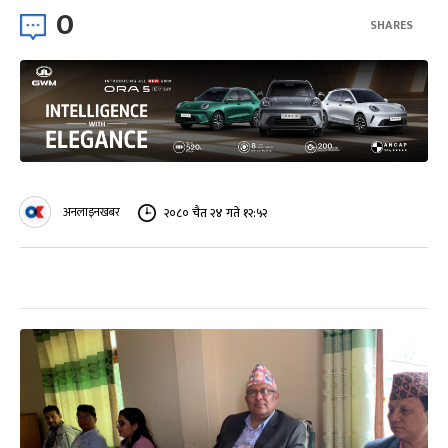
0
SHARES
अनलाइनखबर
२०८० चैत २४ गते १२:५२