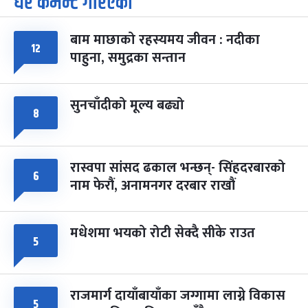
धेरै कमेन्ट गरिएका
-
चैत्र ७, २०८३
Mar 21, 2027
आइत
बाम माछाको रहस्यमय जीवन : नदीका
फागुपूर्णिमा
७ महिना बाँकी
८
१२
पाहुना, समुद्रका सन्तान
-
चैत्र ८, २०८३
Mar 22, 2027
सोम
सुनचाँदीको मूल्य बढ्यो
८
रास्वपा सांसद ढकाल भन्छन्- सिंहदरबारको
६
नाम फेरौं, अनामनगर दरबार राखौं
मधेशमा भयको रोटी सेक्दै सीके राउत
५
राजमार्ग दायाँबायाँका जग्गामा लाग्ने विकास
५