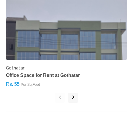
Gothatar
S
Office Space for Rent at Gothatar
H
Rs. 55
R
Per Sq.Feet
‹
›