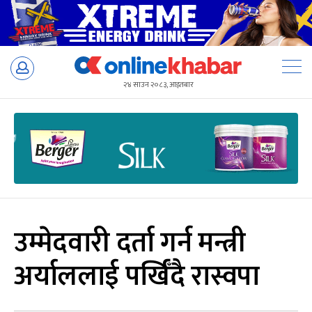
Skip
to
२४ साउन २०८३, आइतबार
content
उम्मेदवारी दर्ता गर्न मन्त्री
अर्याललाई पर्खिँदै रास्वपा