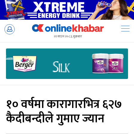
Skip
to
२२ साउन २०८३, शुक्रबार
content
१० वर्षमा कारागारभित्र ६२७
कैदीबन्दीले गुमाए ज्यान