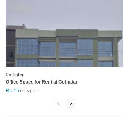
Gothatar
S
Office Space for Rent at Gothatar
H
Rs. 55
R
Per Sq.Feet
‹
›