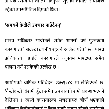
अधिकारसम्बन्धी तालिम दिनुपर्ने सुझाव तामाङ संयोजक
रहेको उपसमितिले दिएको थियो ।
‘समयमै कैदीले उपचार पाउँदैनन्’
मानव अधिकार आयोगले समेत आफ्नो वर्ष पुस्तकमा
कारागारको अवस्था दयनीय रहेको उल्लेख गरेको छ । मानव
अधिकारका दृष्टिले कारागारले न्यूनतम मापदण्ड समेत
पालना गर्न नसकेको उल्लेख छ ।
आयोगको वार्षिक प्रतिवेदन २०७९÷८० मा लेखिएको छ,
‘कैदीबन्दी बिरामी हुँदा समेत उपचारको राम्रो प्रबन्ध भएको
देखिएन ।’ त्यस्तै कारागारका संचरनाहरु जीर्ण भएकाले
भत्किएर कैदीबन्दीलाई नै किच्न सक्ने खतरा रहेको आयोगले