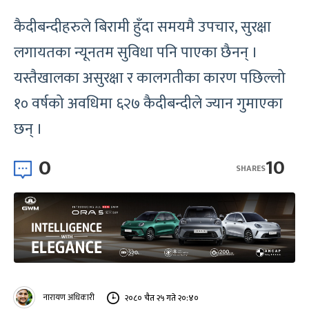
कैदीबन्दीहरुले बिरामी हुँदा समयमै उपचार, सुरक्षा
लगायतका न्यूनतम सुविधा पनि पाएका छैनन् ।
यस्तैखालका असुरक्षा र कालगतीका कारण पछिल्लो
१० वर्षको अवधिमा ६२७ कैदीबन्दीले ज्यान गुमाएका
छन् ।
0
10
SHARES
नारायण अधिकारी
२०८० चैत २५ गते २०:४०