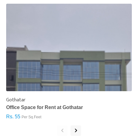
Gothatar
S
Office Space for Rent at Gothatar
H
Rs. 55
R
Per Sq.Feet
‹
›