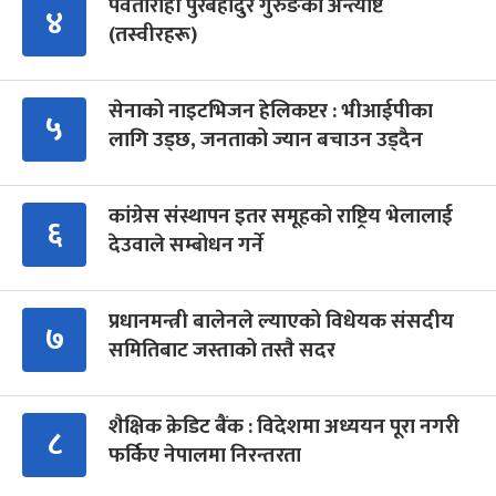
पर्वतारोही पुरबहादुर गुरुङको अन्त्येष्टि
४
(तस्वीरहरू)
सेनाको नाइटभिजन हेलिकप्टर : भीआईपीका
५
लागि उड्छ, जनताको ज्यान बचाउन उड्दैन
कांग्रेस संस्थापन इतर समूहको राष्ट्रिय भेलालाई
६
देउवाले सम्बोधन गर्ने
प्रधानमन्त्री बालेनले ल्याएको विधेयक संसदीय
७
समितिबाट जस्ताको तस्तै सदर
शैक्षिक क्रेडिट बैंक : विदेशमा अध्ययन पूरा नगरी
८
फर्किए नेपालमा निरन्तरता