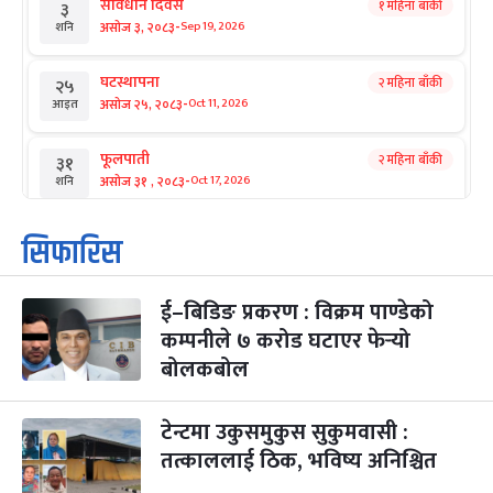
संविधान दिवस
१ महिना बाँकी
३
-
असोज ३, २०८३
Sep 19, 2026
शनि
घटस्थापना
२ महिना बाँकी
२५
-
असोज २५, २०८३
Oct 11, 2026
आइत
फूलपाती
२ महिना बाँकी
३१
-
असोज ३१ , २०८३
Oct 17, 2026
शनि
कार्तिक सङ्क्रान्ति
२ महिना बाँकी
१
सिफारिस
-
कार्तिक १, २०८३
Oct 18, 2026
आइत
ई–बिडिङ प्रकरण : विक्रम पाण्डेको
महानवमी
२ महिना बाँकी
३
-
कम्पनीले ७ करोड घटाएर फेर्‍यो
कार्तिक ३, २०८३
Oct 20, 2026
मंगल
बोलकबोल
विजयादशमी
२ महिना बाँकी
४
-
कार्तिक ४, २०८३
Oct 21, 2026
बुध
टेन्टमा उकुसमुकुस सुकुमवासी :
तत्काललाई ठिक, भविष्य अनिश्चित
पापा‌ङ्कुशा एकादशी व्रत
२ महिना बाँकी
५
-
कार्तिक ५, २०८३
Oct 22, 2026
बिहि