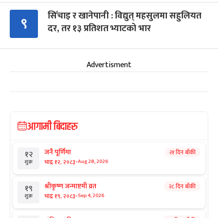
सिँचाइ र खानेपानी : विद्युत् महसुलमा सहुलियत
९
दर, तर १३ प्रतिशत भ्याटको भार
Advertisment
आगामी बिदाहरु
जनै पूर्णिमा
२१ दिन बाँकी
१२
-
भाद्र १२, २०८३
Aug 28, 2026
शुक्र
श्रीकृष्ण जन्माष्टमी व्रत
२८ दिन बाँकी
१९
-
भाद्र १९, २०८३
Sep 4, 2026
शुक्र