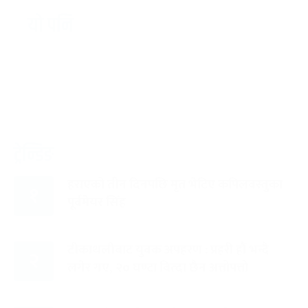
यो पनि
ट्रेन्डिङ
हराएको तीन दिनपछि मृत भेटिए कपिलवस्तुका
१
पूर्वमेयर सिंह
टीकाथलीबाट युवक अपहरण : प्रहरी हौं भन्दै
२
लगेर गए, २० घण्टा बित्दा छैन अत्तोपत्तो