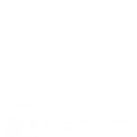
श्रीकृष्ण जन्माष्टमी व्रत
२६ दिन बाँकी
१९
-
भाद्र १९, २०८३
Sep 4, 2026
शुक्र
संविधान दिवस
१ महिना बाँकी
३
-
असोज ३, २०८३
Sep 19, 2026
शनि
घटस्थापना
२ महिना बाँकी
२५
-
असोज २५, २०८३
Oct 11, 2026
आइत
फूलपाती
२ महिना बाँकी
३१
-
असोज ३१ , २०८३
Oct 17, 2026
शनि
कार्तिक सङ्क्रान्ति
२ महिना बाँकी
१
सिफारिस
-
कार्तिक १, २०८३
Oct 18, 2026
आइत
प्रधानमन्त्रीकै उपेक्षामा परेको परम्परागत
महानवमी
२ महिना बाँकी
३
-
नीति–कार्यक्रम
कार्तिक ३, २०८३
Oct 20, 2026
मंगल