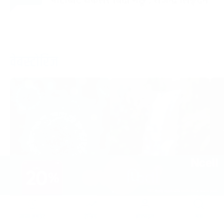
पार्टीबाट धकेलेरै बिदा गर्छु : राजेन्द्र लिङ्देन
वेबस्टोरिज
हान्ता भाइरस : कति
सर्पले डसेमा के गर्ने, के
ताजा अपडेट
ट्रेन्डिङ
प्रोफाइल
सर्च
घातक ?
नगर्ने ?