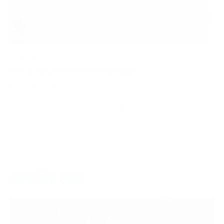
Gothatar
S
Office Space for Rent at Gothatar
H
Rs. 55
R
Per Sq.Feet
‹
›
सम्बन्धित खबर