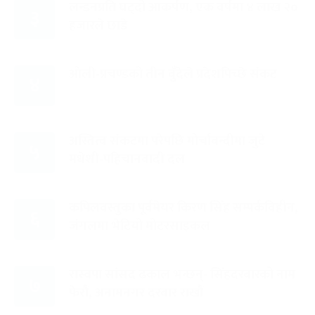
लन्डनप्रति घट्दो आकर्षण, एक वर्षमा ४ लाख २०
३
हजारले छाडे
ओली-प्रचण्डको तीन बुँदेले प्रदेशपिच्छे संकट
४
अस्तित्व संकटमा परेपछि मोर्चाबन्दीमा जुटे
५
मधेशी-पहिचानवादी दल
कपिलवस्तुका पूर्वमेयर किरण सिंह सम्पर्कविहीन,
६
जंगलमा भेटियो मोटरसाइकल
रास्वपा सांसद ढकाल भन्छन्- सिंहदरबारको नाम
७
फेरौं, अनामनगर दरबार राखौं