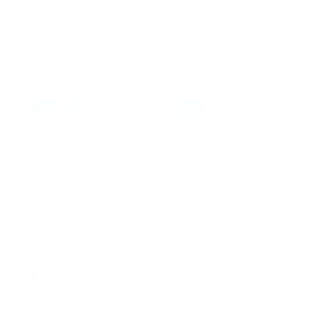
प्रतिक्रिया
भर्खरै
पुराना
लोकप्रिय
प्रतिक्रिया दिनुहोस्
म नेपाली
२०८० चैत २९ गते ११:४९