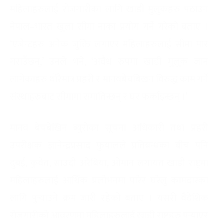
महिलाहरुलाई रोजगारीका लागि खाडी मुलुकहरु पठाउन
नेपाल–भारत खुला सीमा नाका प्रयोग गर्ने गरेको बताए ।
‘एजेन्टहरु अनेक जुक्ति लगाएर महिलाहरुलाई सीमा पार
गराउँछन्,’ उनले भने, ‘अवैध रुपमा खाडी मुलुक जान
लागेकाहरु थोरैमात्र प्रहरी र मानवबेचबिखन विरुद्ध काम गर्ने
संस्थाहरुबाट सीमामा समातिन्छन् र घर फर्काइन्छन् ।’
मानव बेचबेखिन ब्युरोका सूचना अधिकारी तथा प्रहरी
उपरीक्षक ज्ञानेन्द्रप्रसाद फुयालले प्रतिबन्धका बीच पनि
दुबई, कुवेत, साउदी अरेबिया, ओमान लगायत खाडी राष्ट्रमा
महिलाहरुलाई आर्थिक प्रलोभनमा पारेर घरेलु कामदारका
लागि पुर्‍याउने क्रम जारी रहेको बताए । यसरी वैदेशिक
रोजगारीको आवरणमा महिलाहरुलाई खाडी राष्ट्रहरु पुर्‍याएर