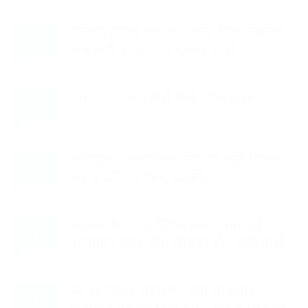
रास्वपा सांसद ढकाल भन्छन्- सिंहदरबारको
६
नाम फेरौं, अनामनगर दरबार राखौं
मधेशमा भयको रोटी सेक्दै सीके राउत
५
राजमार्ग दायाँबायाँका जग्गामा लाग्ने विकास
५
कर ५ प्रतिशत बिन्दु बढाइँदै
ब्लु बस सेवाबाट लैंगिक असमानतालाई
४
प्रोत्साहन नगर्ने नीति लिएका हौं : मन्त्री बादी
पद ओगट्ने र लडाइँका बेला भाग्नेलाई
४