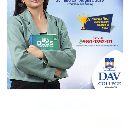
खाडी
महिला कामदार
वैदेशिक रोजगार
लेखक
आभास बुढाथोकी
बुढाथोकी अनलाइनखबरका संवाददाता हुन् ।
लेखकको सबै आर्टिकल