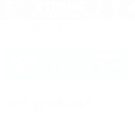
Skip
to
२४ साउन २०८३, आइतबार
content
खाडी पुग्न अवैध बाटो
सरकारले घरेलु कामदारको रुपमा खाडी राष्ट्र जान