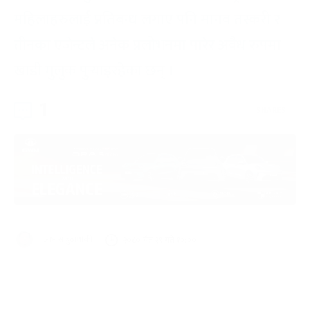
महिलाहरुलाई प्रतिबन्ध लगाए पनि मानव तस्करी र
तीनका एजेन्टले अनेक प्रलोभनमा पारेर अवैध रुपमा
खाडी मुलुक पुर्‍याइरहेका छन् ।
1
SHARES
आभास बुढाथोकी
२०८० चैत २९ गते १०:००