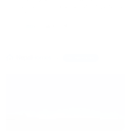
आफ्नो फाइदाको लागि निरीह दिदिबहिनीहरुलाई घरेलु
कामदारको रुपमा पठाउने काम बन्द गरौं । एजेन्टहरु पैसा मात्र
नहेर्नुस
Reply
1
HOT PROPERTIES