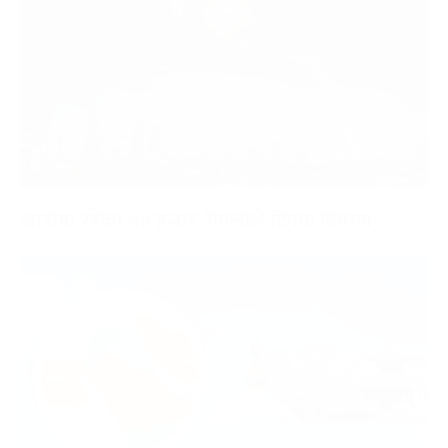
खाडीमा रहेका ५४ हजार नेपालीले टिपाए विवरण