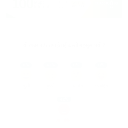
यो खबर पढेर तपाईलाई कस्तो महसुस भयो ?
8%
42%
8%
0%
खुसी
दुःखी
अचम्मित
उत्साहित
42%
आक्रोशित