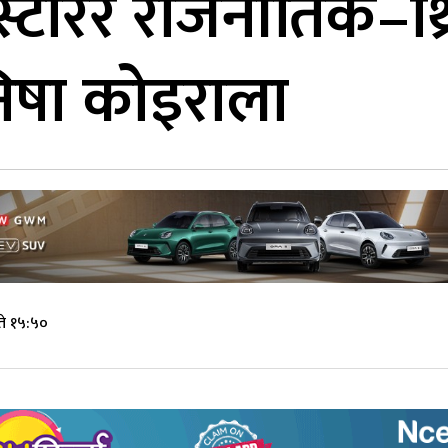
ारर राजनीतिक–थ्रि
निषा कोइराला
ते १५:५०