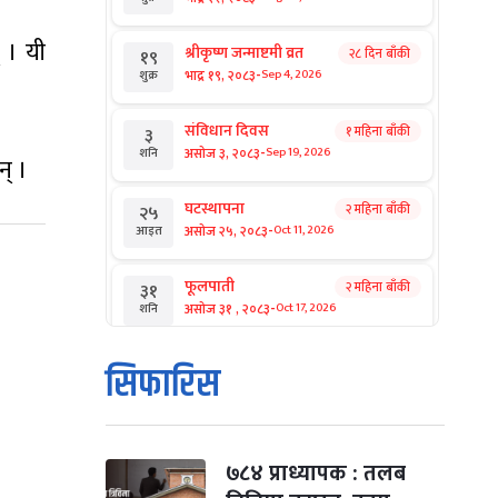
 । यी
श्रीकृष्ण जन्माष्टमी व्रत
२८ दिन बाँकी
१९
-
भाद्र १९, २०८३
Sep 4, 2026
शुक्र
संविधान दिवस
१ महिना बाँकी
३
-
असोज ३, २०८३
Sep 19, 2026
शनि
न् ।
घटस्थापना
२ महिना बाँकी
२५
-
असोज २५, २०८३
Oct 11, 2026
आइत
फूलपाती
२ महिना बाँकी
३१
-
असोज ३१ , २०८३
Oct 17, 2026
शनि
कार्तिक सङ्क्रान्ति
२ महिना बाँकी
१
सिफारिस
-
कार्तिक १, २०८३
Oct 18, 2026
आइत
महानवमी
२ महिना बाँकी
३
-
कार्तिक ३, २०८३
Oct 20, 2026
मंगल
७८४ प्राध्यापक : तलब