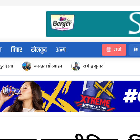
न
विचार
खेलकुद
अन्य
पात्रो
ुर देउवा
करदाता प्रोत्साहन
खगेन्द्र सुनार