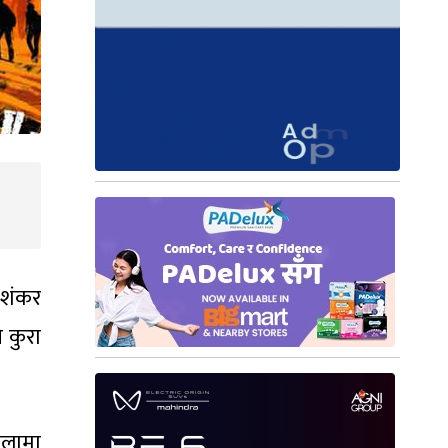
 शंकर
े कुरा
खलामा