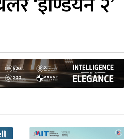
लर ‘इण्डियन २’