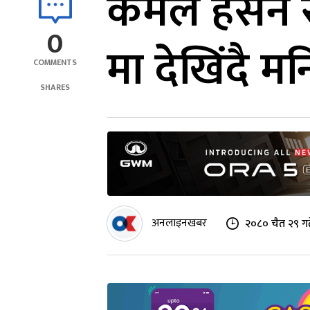
कमल हसन स्ट
0
मा देखिंदै म
COMMENTS
SHARES
अनलाइनखबर
२०८० चैत २९ ग