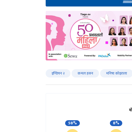
इण्डियन २
कमल हसन
मनिषा कोइराला
य
58%
8%