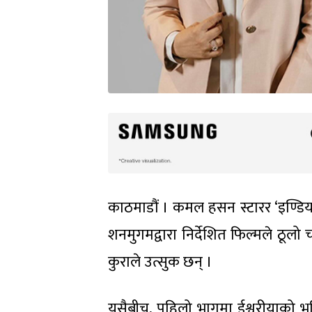
काठमाडौं । कमल हसन स्टारर ‘इण्डियन
शनमुगमद्वारा निर्देशित फिल्मले ठूलो
कुराले उत्सुक छन् ।
यसैबीच, पहिलो भागमा ईश्वरीयाको भूम