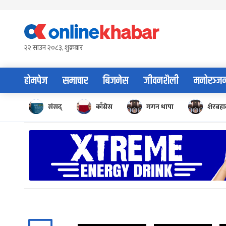
Skip
to
content
२२ साउन २०८३, शुक्रबार
होमपेज
समाचार
बिजनेस
जीवनशैली
मनोरञ्ज
संसद्
काँग्रेस
गगन थापा
शेरबहाद