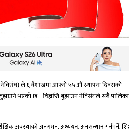
ंघ (नेविसंघ) ले ६ वैशाखमा आफ्नो ५५ औं स्थापना दिवसको
बुझाउने भएको छ । विज्ञप्ति बुझाउन नेविसंघले सबै पालिक
शैक्षिक अवस्थाको अनुगमन, अध्ययन, अनुसन्धान गर्नुपर्ने, शिक