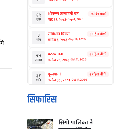
श्रीकृष्ण जन्माष्टमी व्रत
२८ दिन बाँकी
१९
-
भाद्र १९, २०८३
Sep 4, 2026
शुक्र
संविधान दिवस
१ महिना बाँकी
३
-
असोज ३, २०८३
Sep 19, 2026
शनि
गि
घटस्थापना
२ महिना बाँकी
२५
-
असोज २५, २०८३
Oct 11, 2026
आइत
फूलपाती
२ महिना बाँकी
३१
-
असोज ३१ , २०८३
Oct 17, 2026
शनि
कार्तिक सङ्क्रान्ति
२ महिना बाँकी
१
सिफारिस
-
कार्तिक १, २०८३
Oct 18, 2026
आइत
महानवमी
२ महिना बाँकी
३
-
कार्तिक ३, २०८३
Oct 20, 2026
मंगल
सिंगो पालिका नै