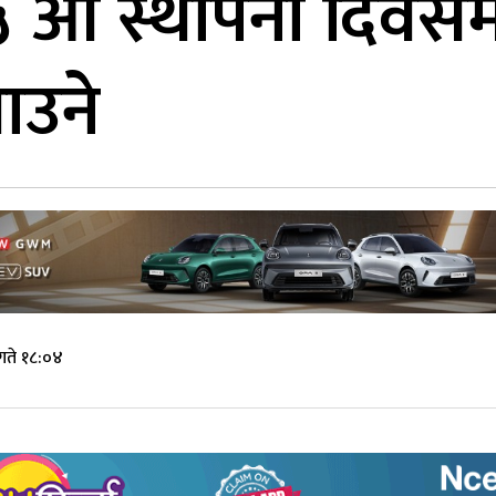
५ औं स्थापना दिवस
झाउने
गते १८:०४