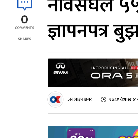
नेविसंघले ५
0
ज्ञापनपत्र बु
COMMENTS
SHARES
अनलाइनखबर
२०८१ वैशाख ४ 