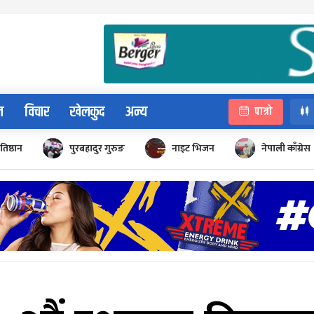
न
विचार
खेलकुद
अन्य
पात्रो
रतिष्ठान
पुरबहादुर गुरुङ
नाइट भिजन
नेपाली काँग्रेस